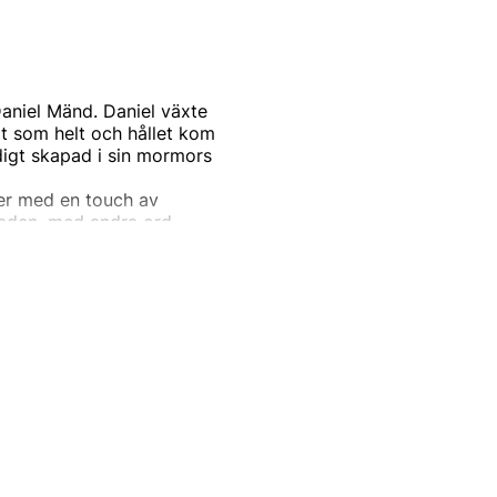
aniel Mänd. Daniel växte
ot som helt och hållet kom
igt skapad i sin mormors
der med en touch av
staden, med andra ord
lla typer av människor i de
lvine. Staden är känd för
å Elvine, då de bland annat
funktioner.
som ville hylla sin mormor
Estland som flydde till
barn ärvde hennes passion