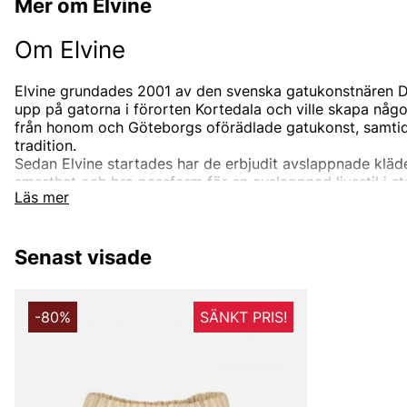
Mer om Elvine
Om Elvine
Elvine grundades 2001 av den svenska gatukonstnären D
upp på gatorna i förorten Kortedala och ville skapa någ
från honom och Göteborgs oförädlade gatukonst, samtid
tradition.
Sedan Elvine startades har de erbjudit avslappnade klä
smarthet och bra passform för en avslappnad livsstil i 
Läs mer
sofistikerade kläder för ett osofistikerat beteende.
Elvine vill skapa prisvärda och snygga kollektioner för a
flesta situationer. Göteborg ligger i hjärtat och själen i E
Senast visade
kraftigt regn och vind, vilket har haft en stor inverkan p
fokuserat på att designa snygga jackor med funktionella 
Om namnet
-80%
SÄNKT PRIS!
Företaget har fått sitt namn från grundaren Daniel Mänd 
Elvine Mänd. Elvine Mänd var en rigorös sömmerska från 
Göteborg, Sverige under 50-talet. Hennes kreativa barn
för hantverk, äkta kvalitet och öga för detaljer.