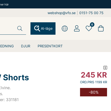
mer här
webshop@vfo.se
|
0151-75 00 75
0
AI-läge
REDNING
DJUR
PRESENTKORT
245
KR
W Shorts
ORD.PRIS 1199 KR
lvine.
-80%
s.
er: 331181