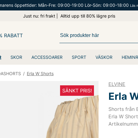
arens öppettider: Mån-Fre: 09:00-19:00 Lör-Sön: 09:00-18:00
Läs 
Just nu: fri frakt | Alltid upp till 80% lägre pris
% RABATT
R
SKOR
ACCESSOARER
SPORT
VÄSKOR
HEMIN
DASHORTS
/
Erla W Shorts
ELVINE
SÄNKT PRIS!
Erla 
Shorts från E
Erla W Short
Artikelnumm