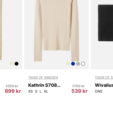
TIGER OF SWEDEN
TIGER OF 
Kathrin S70861 087
1299 kr
1799 kr
899 kr
539 kr
XS
S
L
XL
ONE