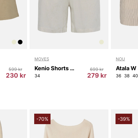
MOVES
NOU
Kenio Shorts 2744
Atala W
599 kr
699 kr
230 kr
279 kr
34
36
38
40
-70%
-39%