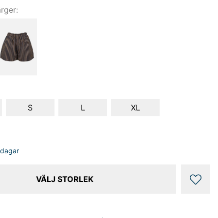
ärger:
S
L
XL
sdagar
VÄLJ STORLEK