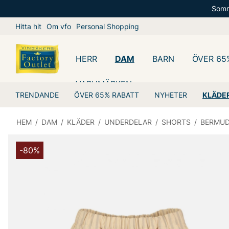
Somm
Hitta hit
Om vfo
Personal Shopping
HERR
DAM
BARN
ÖVER 65
VARUMÄRKEN
TRENDANDE
ÖVER 65% RABATT
NYHETER
KLÄDE
HEM
/
DAM
/
KLÄDER
/
UNDERDELAR
/
SHORTS
/
BERMU
-80%