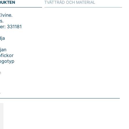
DUKTEN
TVÄTTRÅD OCH MATERIAL
lvine.
s.
er: 331181
dja
jan
fickor
logotyp
m
 W Shorts - Det perfekta valet för värme och stil
D
 din sommaroutfit med Erla W Shorts från Elvine,
r dam. Dessa shorts har en normal midja och raka ben
äller en modern och smickrande passform. Med resår i
du både en bekväm och justerbar passform som passar
per, vilket gör dem till ett utmärkt val för både
dagar och mer aktiva äventyr.