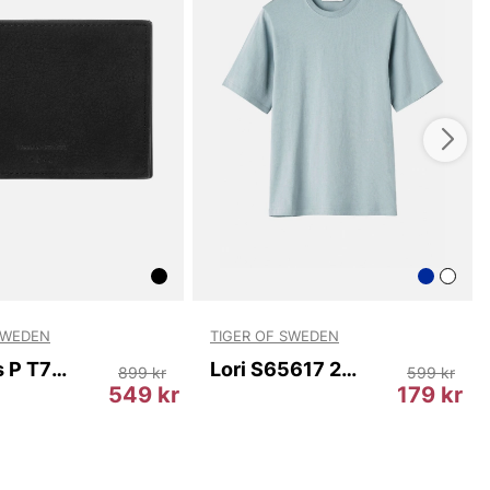
SWEDEN
TIGER OF SWEDEN
Wivalius P T72765 050
Lori S65617 2AD
899 kr
599 kr
549 kr
179 kr