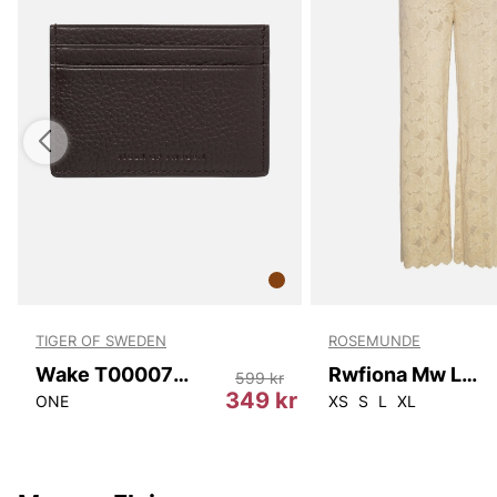
TIGER OF SWEDEN
ROSEMUNDE
Wake T00007 10N
Rwfiona Mw Lace Trousers
599 kr
r
349 kr
ONE
XS
S
L
XL