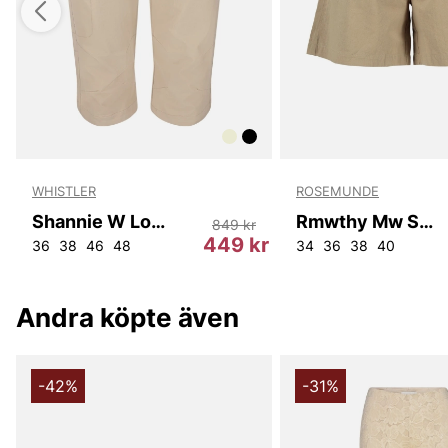
WHISTLER
ROSEMUNDE
Shannie W Long Outdoor Shorts.
Rmwthy Mw Shorts
849 kr
r
449 kr
36
38
46
48
34
36
38
40
Andra köpte även
-42%
-31%