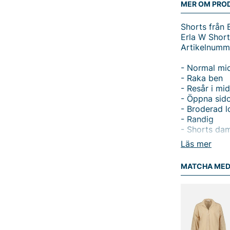
MER OM PRO
Shorts från E
Erla W Short
Artikelnumm
- Normal mi
- Raka ben
- Resår i mid
- Öppna sido
- Broderad 
- Randig
- Shorts da
Läs mer
Upptäck Erla
MATCHA ME
Sätt stil på
designade fö
som säkerst
midjan får 
alla kroppsty
avslappnade 