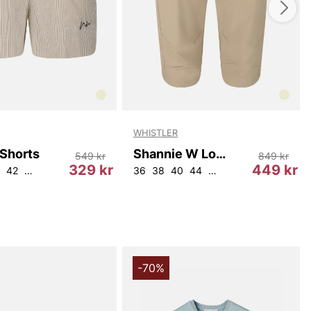
WHISTLER
 Shorts
Shannie W Long Outdoor Shorts.
549 kr
849 kr
329 kr
449 kr
42
46
36
38
40
44
46
-70%