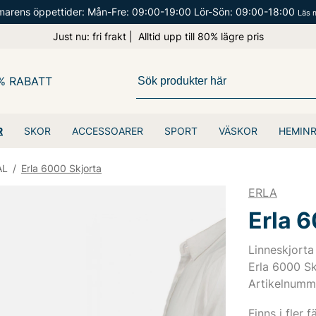
arens öppettider: Mån-Fre: 09:00-19:00 Lör-Sön: 09:00-18:00
Läs 
Just nu: fri frakt | Alltid upp till 80% lägre pris
% RABATT
R
SKOR
ACCESSOARER
SPORT
VÄSKOR
HEMIN
AL
/
Erla 6000 Skjorta
ERLA
Erla 
Linneskjorta 
Erla 6000 Sk
Artikelnumm
Finns i fler f