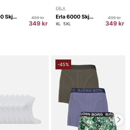
ERLA
Erla 6000 Skjorta
Erla 6000 Skjorta
499 kr
499 kr
349 kr
349 kr
XL
5XL
-45%