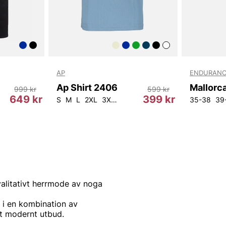
AP
ENDURANC
Ap Shirt 2406
999 kr
599 kr
649 kr
399 kr
8L32
W32L32
W33L32
S
M
L
2XL
W34L32
3XL
4XL
W36L32
W31L34
W32L34
35-38
39
W
valitativt herrmode av noga
 i en kombination av
tt modernt utbud.