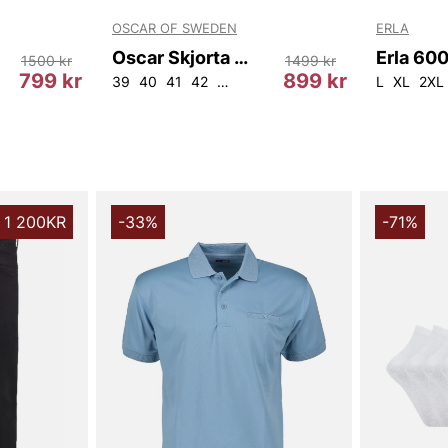
OSCAR OF SWEDEN
ERLA
Oscar Skjorta 9900 Reg
1500 kr
1499 kr
799 kr
899 kr
39
40
41
42
45
L
XL
2XL
 1 200KR
-33%
-71%