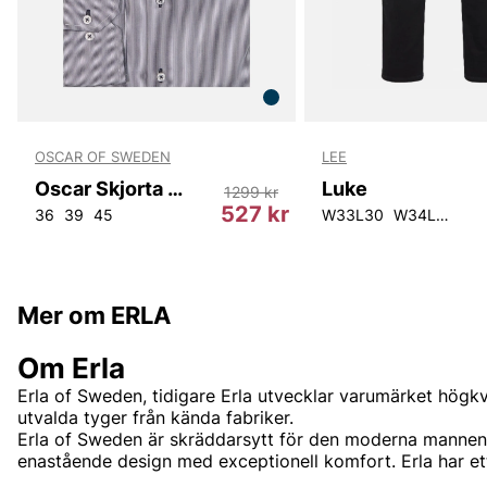
OSCAR OF SWEDEN
LEE
Oscar Skjorta 6170 Slim
Luke
1299 kr
r
527 kr
36
39
45
W33L30
W34L30
W2
Mer om ERLA
Om Erla
Erla of Sweden, tidigare Erla utvecklar varumärket högk
utvalda tyger från kända fabriker.
Erla of Sweden är skräddarsytt för den moderna mannen
enastående design med exceptionell komfort. Erla har e