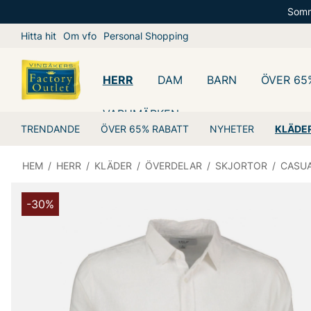
Somm
Hitta hit
Om vfo
Personal Shopping
HERR
DAM
BARN
ÖVER 65
VARUMÄRKEN
TRENDANDE
ÖVER 65% RABATT
NYHETER
KLÄDE
HEM
/
HERR
/
KLÄDER
/
ÖVERDELAR
/
SKJORTOR
/
CASU
-30%