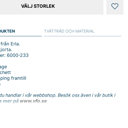
VÄLJ STORLEK
DUKTEN
TVÄTTRÅD OCH MATERIAL
från Erla.
jorta.
er: 6000-233
rage
chett
ing framtill
a
du handlar i vår webbshop. Besök oss även i vår butik i
s mer på
www.vfo.se