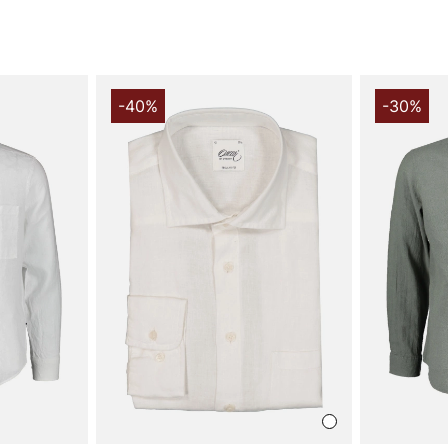
-40%
-30%