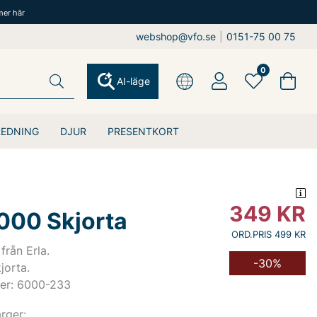
mer här
webshop@vfo.se
|
0151-75 00 75
0
AI-läge
REDNING
DJUR
PRESENTKORT
349
KR
6000 Skjorta
ORD.PRIS 499 KR
från Erla.
-30%
jorta.
er: 6000-233
ärger: