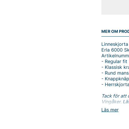
MER OM PRO
Linneskjorta 
Erla 6000 Sk
Artikelnumm
- Regular fit
- Klassisk k
- Rund mans
- Knappknäpp
- Herrskjort
Tack för att 
Vingåker.
Lä
Läs mer