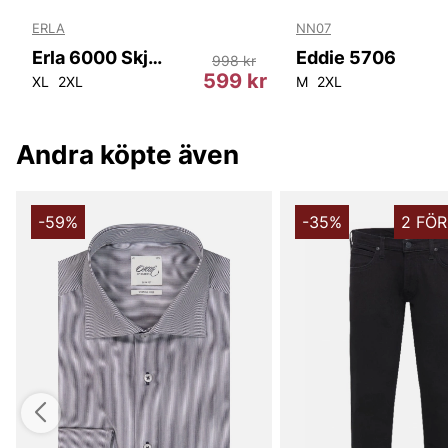
ERLA
NN07
Erla 6000 Skjorta
Eddie 5706
998 kr
r
599 kr
XL
2XL
M
2XL
Andra köpte även
-59%
-35%
2 FÖR