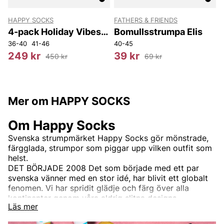
HAPPY SOCKS
FATHERS & FRIENDS
4-pack Holiday Vibes
Bomullsstrumpa Elis
Socks Gift Set
36-40
41-46
40-45
3
249 kr
39 kr
450 kr
69 kr
Mer om HAPPY SOCKS
Om Happy Socks
Svenska strumpmärket Happy Socks gör mönstrade,
färgglada, strumpor som piggar upp vilken outfit som
helst.
DET BÖRJADE 2008 Det som började med ett par
svenska vänner med en stor idé, har blivit ett globalt
fenomen. Vi har spridit glädje och färg över alla
kontinenter genom våra aldrig slitna designs,
Läs mer
inspirerade av allt från konst, mode och popkultur till
ditt älskade husdjur, din mormors hår och den