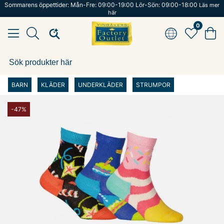
Sommarens öppettider: Mån-Fre: 09:00-19:00 Lör-Sön: 09:00-18:00
Läs mer
här
0
BARN
KLÄDER
UNDERKLÄDER
STRUMPOR
-47%