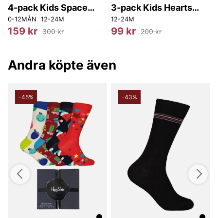
4-pack Kids Space
3-pack Kids Hearts
Socks Gift Set
And Stars Socks Gift
0-12MÅN
12-24M
12-24M
Set
159 kr
99 kr
300 kr
200 kr
Andra köpte även
-45%
-43%