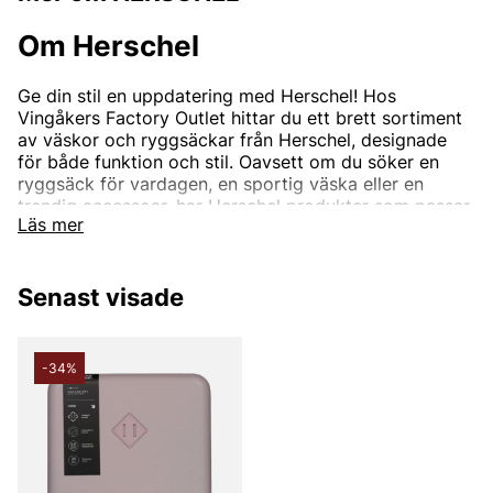
Om Herschel
Ge din stil en uppdatering med Herschel! Hos
Vingåkers Factory Outlet hittar du ett brett sortiment
av väskor och ryggsäckar från Herschel, designade
för både funktion och stil. Oavsett om du söker en
ryggsäck för vardagen, en sportig väska eller en
trendig accessoar, har Herschel produkter som passar
Läs mer
alla behov. Shoppa nu och hitta din nya favorit – alltid
till outletpriser.
Besök oss online eller i butik!
Senast visade
-34%