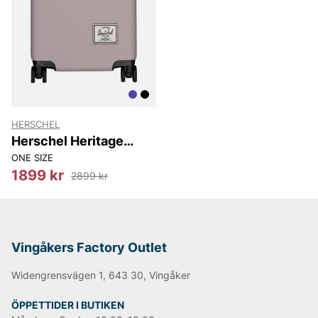
HERSCHEL
Herschel Heritage
Hardshell Carry On
ONE SIZE
Luggage
1899 kr
2899 kr
Vingåkers Factory Outlet
Widengrensvägen 1, 643 30, Vingåker
ÖPPETTIDER I BUTIKEN