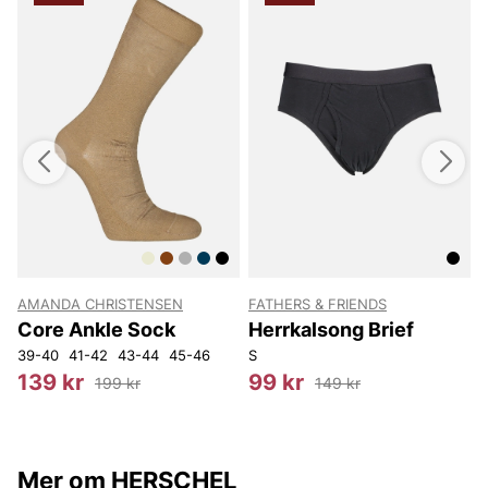
AMANDA CHRISTENSEN
FATHERS & FRIENDS
Core Ankle Sock
Herrkalsong Brief
39-40
41-42
43-44
45-46
S
S
139 kr
99 kr
199 kr
149 kr
Mer om HERSCHEL