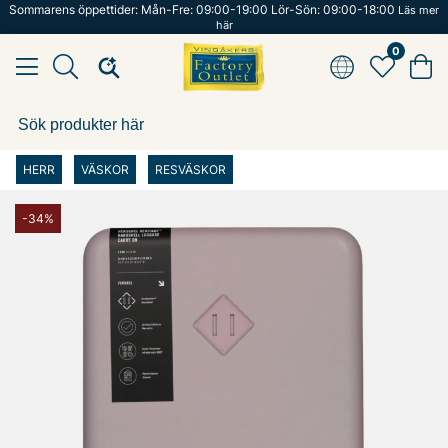
Sommarens öppettider: Mån-Fre: 09:00-19:00 Lör-Sön: 09:00-18:00
Läs mer
här
0
HERR
VÄSKOR
RESVÄSKOR
-34%