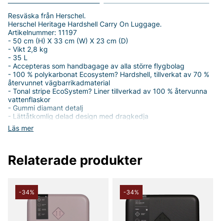
Resväska från Herschel.
Herschel Heritage Hardshell Carry On Luggage.
Artikelnummer: 11197
- 50 cm (H) X 33 cm (W) X 23 cm (D)
- Vikt 2,8 kg
- 35 L
- Accepteras som handbagage av alla större flygbolag
- 100 % polykarbonat Ecosystem? Hardshell, tillverkat av 70 %
återvunnet vägbarrikadmaterial
- Tonal stripe EcoSystem? Liner tillverkad av 100 % återvunna
vattenflaskor
- Gummi diamant detalj
- Lättåtkomlig delad design med dragkedja
- Ta tag och gå med ett infällbart flerstegs låsvagnshandtag
Läs mer
- Låg profil topp och sidohandtag med präglad klassisk
logotyp
- Fyra infällda Hinomoto-hjul som snurrar 360° och rullar tyst
Relaterade produkter
- Invändiga förvaringshylsor i mesh med dubbla dragkedjor
- Elastiska plaggband med spänne
- Förstärkta hörn för extra skydd
- Internal Put Yourself Out There?-etikett
- Klassisk Herschel
-34%
-34%
- Gummi logotyp
- Infällt Travel Sentry® Accepterat lås