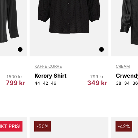
KAFFE CURVE
CREAM
Kcrory Shirt
Crwendy
1500 kr
799 kr
799 kr
349 kr
44
42
46
38
34
36
KT PRIS!
-50%
-42%