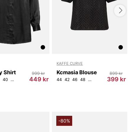
KAFFE CURVE
 Shirt
Kcmasia Blouse
999 kr
899 kr
449 kr
399 kr
40
42
44
46
44
42
46
48
50
52
54
-80%