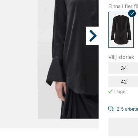
Finns i fler f
Välj storlek
34
42
2-5 arbet