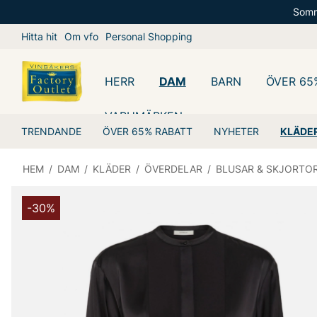
Somm
Hitta hit
Om vfo
Personal Shopping
HERR
DAM
BARN
ÖVER 65
VARUMÄRKEN
TRENDANDE
ÖVER 65% RABATT
NYHETER
KLÄDE
HEM
/
DAM
/
KLÄDER
/
ÖVERDELAR
/
BLUSAR & SKJORTO
-30%