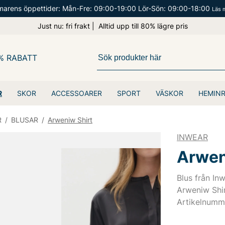
arens öppettider: Mån-Fre: 09:00-19:00 Lör-Sön: 09:00-18:00
Läs 
Just nu: fri frakt | Alltid upp till 80% lägre pris
% RABATT
R
SKOR
ACCESSOARER
SPORT
VÄSKOR
HEMIN
R
/
BLUSAR
/
Arweniw Shirt
INWEAR
Arwen
Blus från Inw
Arweniw Shir
Artikelnumm