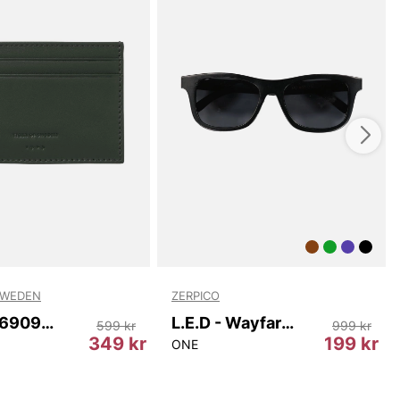
SWEDEN
ZERPICO
Wharf T69097 403
L.E.D - Wayfarer
599 kr
999 kr
349 kr
199 kr
ONE