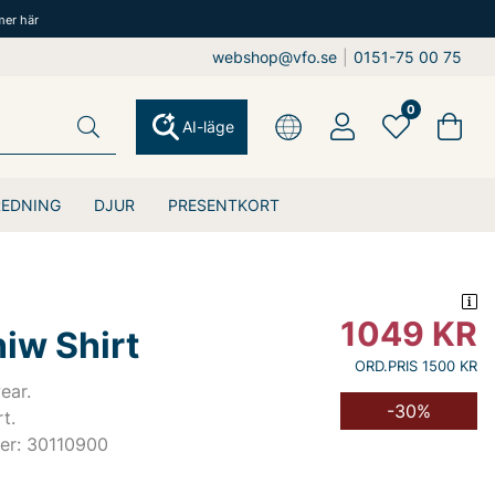
mer här
webshop@vfo.se
|
0151-75 00 75
0
AI-läge
REDNING
DJUR
PRESENTKORT
1049
KR
iw Shirt
ORD.PRIS 1500 KR
ear.
-30%
t.
er: 30110900