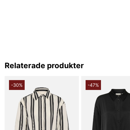
Relaterade produkter
-30%
-47%