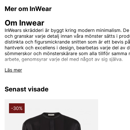
Mer om InWear
Om Inwear
InWears skrädderi är byggt kring modern minimalism. De 
och granskar varje detalj innan våra mönster sätts i prod
distinkta och figursmickrande snitten som är ett bevis 
hantverk och excellens i design, bearbetas varje del av
sömmerskor och mönsterskärare som alla tillför samma niv
arbete, genomsyrar varje del med något av sig själva.
Läs mer
Sedan 1969 har InWear stått för feminina och självsäkra
att bäras och älskas under lång tid. Hos Vingåkers Factory
sortiment av InWears tidlösa och moderna plagg som pa
Senast visade
fest. Med fokus på kvalitet och hållbar design erbjuder 
kombinerar stil och komfort – alltid till outletpriser. U
ikoniska plagg från InWear och upplev skandinavisk desi
Shoppa online eller besök vår butik för att hitta dina nya 
-30%
Andra populära varumärken: