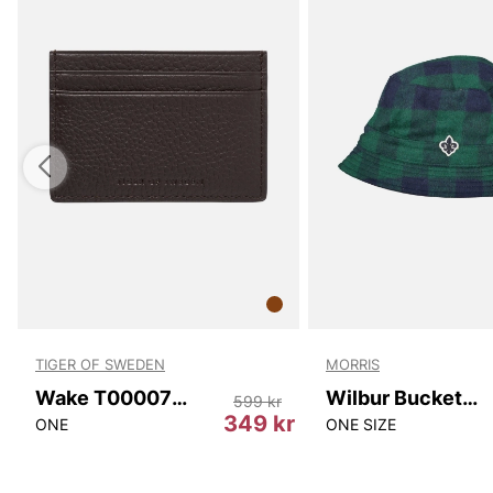
TIGER OF SWEDEN
MORRIS
Wake T00007 10N
Wilbur Bucket Hat
599 kr
349 kr
ONE
ONE SIZE