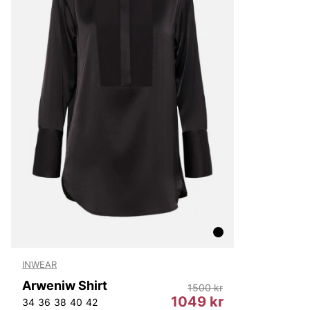
LEE
NN07
Björn Borg
Replay
Oscar Jacobson
INWEAR
Arweniw Shirt
1500 kr
1049 kr
34
36
38
40
42