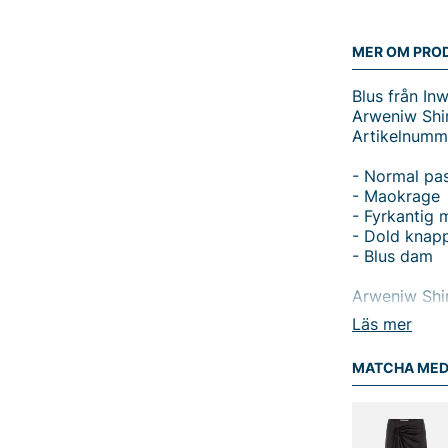
MER OM PRO
Blus från Inw
Arweniw Shir
Artikelnumm
- Normal pa
- Maokrage
- Fyrkantig 
- Dold knapp
- Blus dam
Arweniw Shir
kombinerar 
Läs mer
maokragen g
knappknäppni
MATCHA ME
minimalistis
som gör skjor
Tillverkad a