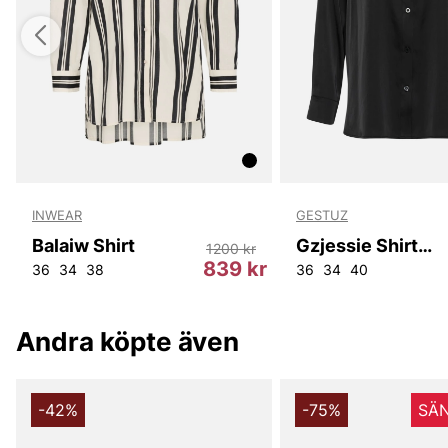
INWEAR
GESTUZ
Balaiw Shirt
Gzjessie Shirt Noos
1200 kr
r
839 kr
36
34
38
36
34
40
Andra köpte även
-42%
-75%
SÄN