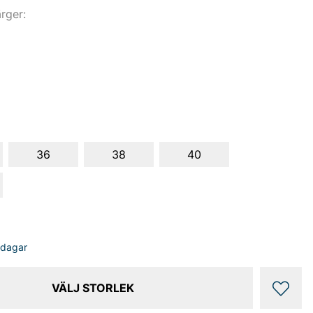
ärger:
36
38
40
sdagar
VÄLJ STORLEK