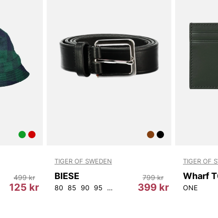
TIGER OF SWEDEN
TIGER OF 
BIESE
499 kr
799 kr
125 kr
399 kr
80
85
90
95
100
105
ONE