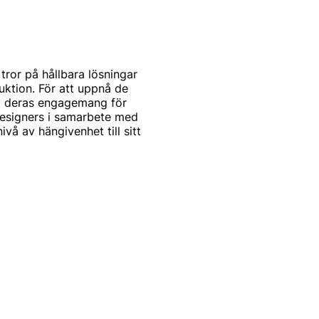
tror på hållbara lösningar
uktion. För att uppnå de
på deras engagemang för
 designers i samarbete med
å av hängivenhet till sitt
 damkläder, designade för
 Outlet hittar du ett brett
ssar för både vardag och
InWear kläder som
ppdatera din garderob med
gn när den är som bäst.
favoriter!