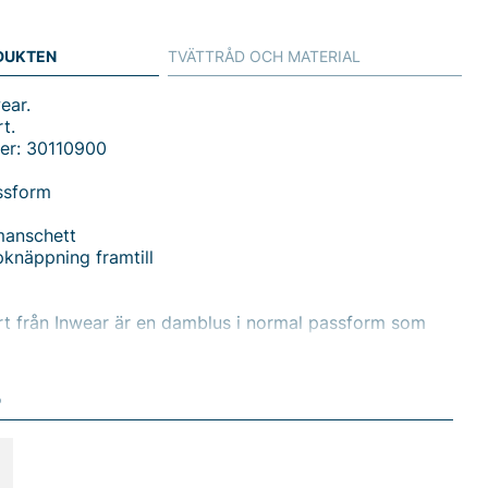
DUKTEN
TVÄTTRÅD OCH MATERIAL
ear.
t.
er: 30110900
ssform
manschett
knäppning framtill
t från Inwear är en damblus i normal passform som
en ren, modern look med skön komfort. Den eleganta
er ett samtida uttryck, medan den dolda
ngen framtill bidrar till enWith clean front och en
D
k silhuett. Den fyrkantiga manschetten ger subtila detaljer
tan lika snygg till arbete som till helg.
v ett behagligt tyg bestående av 97% viskos och 3%