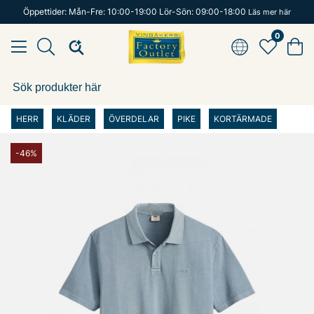
Öppettider: Mån-Fre: 10:00-19:00 Lör-Sön: 09:00-18:00
Läs mer här
0
HERR
KLÄDER
ÖVERDELAR
PIKE
KORTÄRMADE
-46%