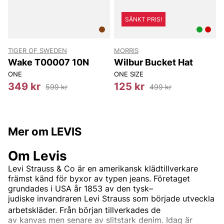
SÄNKT PRIS!
TIGER OF SWEDEN
MORRIS
Wake T00007 10N
Wilbur Bucket Hat
ONE
ONE SIZE
O
349 kr
125 kr
599 kr
499 kr
Mer om LEVIS
Om Levis
Levi Strauss & Co
är en
amerikansk
klädtillverkare
främst känd för byxor av typen
jeans. Företaget
grundades i USA år 1853 av den
tysk–
judiske
invandraren
Levi Strauss
som började utveckla
arbetskläder.
Från början tillverkades de
av
kanvas
men senare av slitstark
denim. Idag är