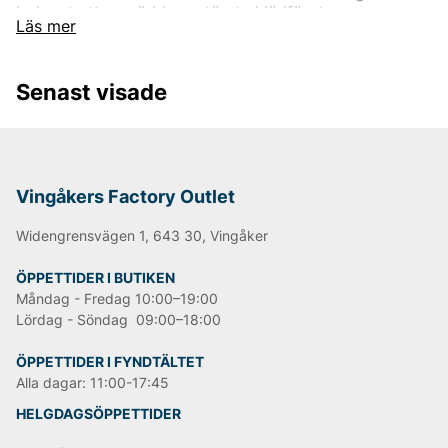
bolaget ett av världens största klädföretag.
Läs mer
Företagets mest kända och etablerade varumärke
är
Levi’s
. Det används för kläder runt om i världen.
Ursprungligen var Levi's endast ett produktnamn på
Senast visade
de
nitförstärkta
blåjeansen, men idag ingår
även
jackor,
tröjor,
skor
och diverse andra
klädesplagg och tillbehör. Den mest kända
jeansmodellen är
"501"
och har blivit en stor klassiker
runt om i världen.
Vingåkers Factory Outlet
Informationen är hämtad från Wikipedia.
Widengrensvägen 1, 643 30, Vingåker
ÖPPETTIDER I BUTIKEN
Andra populära varumärken:
Måndag - Fredag 10:00–19:00
Lördag - Söndag 09:00–18:00
LEE
NN07
ÖPPETTIDER I FYNDTÄLTET
Björn Borg
Alla dagar: 11:00-17:45
Replay
Oscar Jacobson
HELGDAGSÖPPETTIDER