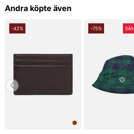
Andra köpte även
-42%
-75%
SÄN