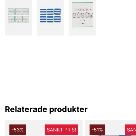
Relaterade produkter
-53%
SÄNKT PRIS!
-51%
SÄN