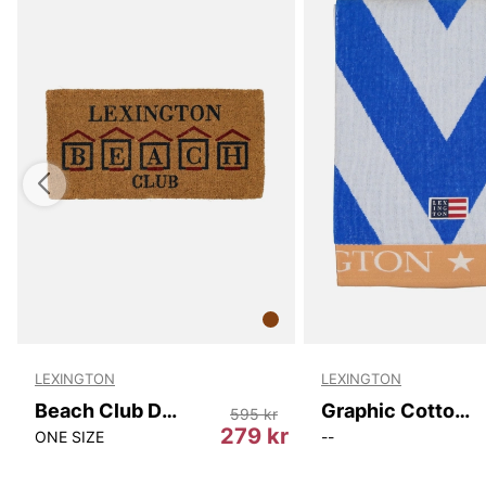
LEXINGTON
LEXINGTON
Beach Club Door Mat (45x90cm)
Graphic Cotton Velour Beach Towel
595 kr
r
279 kr
ONE SIZE
--