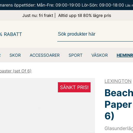
arens öppettider: Mån-Fre: 09:00-19:00 Lör-Sön: 09:00-18:00
Läs 
Just nu: fri frakt | Alltid upp till 80% lägre pris
% RABATT
R
SKOR
ACCESSOARER
SPORT
VÄSKOR
HEMINR
aster (set Of 6)
LEXINGTON
SÄNKT PRIS!
Beach
Paper
6)
Glasunderläg