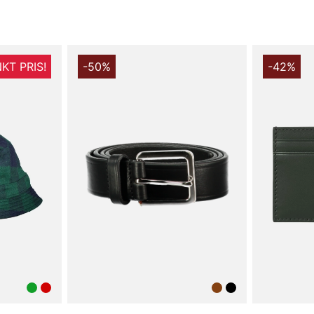
KT PRIS!
-50%
-42%