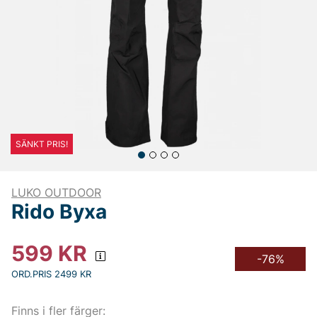
SÄNKT PRIS!
LUKO OUTDOOR
Rido Byxa
599
KR
-76%
ORD.PRIS 2499 KR
Finns i fler färger: