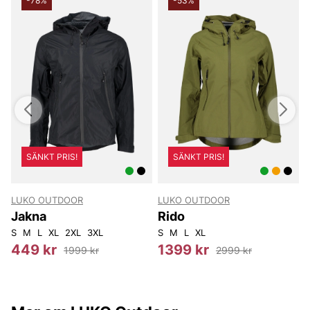
-78%
-53%
SÄNKT PRIS!
SÄNKT PRIS!
LUKO OUTDOOR
LUKO OUTDOOR
Jakna
Rido
4
W40L34
S
M
L
W36L30
XL
2XL
3XL
S
M
L
XL
4
449 kr
1399 kr
1999 kr
2999 kr