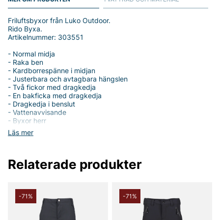
Friluftsbyxor från Luko Outdoor.
Rido Byxa.
Artikelnummer: 303551
- Normal midja
- Raka ben
- Kardborrespänne i midjan
- Justerbara och avtagbara hängslen
- Två fickor med dragkedja
- En bakficka med dragkedja
- Dragkedja i benslut
- Vattenavvisande
- Byxor herr
Läs mer
Rido Byxa från Luko Outdoor - Den perfekta utomhusbyxan för
herrar
Relaterade produkter
Upptäck Rido Byxa från Luko Outdoor, den ideala
kombinationen av funktionalitet och stil för aktiva män som
älskar friluftsliv. Med en normal midja och raka ben erbjuder
dessa byxor en bekväm och avslappnad passform som passar
perfekt för både vandring och andra utomhusaktiviteter.
-71%
-71%
Rido Byxa är tillverkad av 92% polyester och 8% elastan, vilket