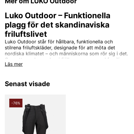
Mer om LUKO Outdoor
Luko Outdoor – Funktionella
plagg för det skandinaviska
friluftslivet
Luko Outdoor står för hållbara, funktionella och
stilrena friluftskläder, designade för att möta det
nordiska klimatet – och människorna som rör sig i det.
Oavsett om du vandrar i fjällen, campar med familjen
Läs mer
eller cyklar genom stan, är Luko-plaggen skapade för
att ge dig komfort, rörelsefrihet och pålitlig prestanda.
Senast visade
-76%