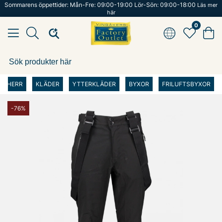
Sommarens öppettider: Mån-Fre: 09:00-19:00 Lör-Sön: 09:00-18:00
Läs mer
här
0
HERR
KLÄDER
YTTERKLÄDER
BYXOR
FRILUFTSBYXOR
-76%