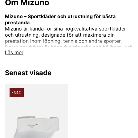
Om Mizuno
Mizuno – Sportkläder och utrustning för bästa
prestanda
Mizuno är kända för sina högkvalitativa sportkläder
och utrustning, designade för att maximera din
prestation inom löpning, tennis och andra sporter.
Deras produkter är både funktionella och hållbara, och
Läs mer
ger dig den komfort du behöver för att prestera på
topp.
Från löparskor och sportkläder till tennisutrustning –
Senast visade
Mizuno erbjuder produkter som klarar både träning
och tävling.
-34%