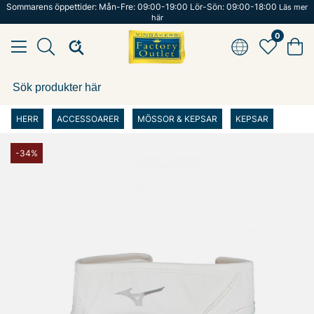
Sommarens öppettider: Mån-Fre: 09:00-19:00 Lör-Sön: 09:00-18:00
Läs mer
här
0
HERR
ACCESSOARER
MÖSSOR & KEPSAR
KEPSAR
-34%