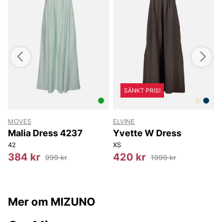
SÄNKT PRIS!
MOVES
ELVINE
E
Malia Dress 4237
Yvette W Dress
42
XS
X
384 kr
420 kr
999 kr
1999 kr
Mer om MIZUNO