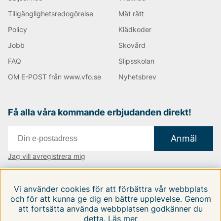
Tillgänglighetsredogörelse
Mät rätt
Policy
Klädkoder
Jobb
Skovård
FAQ
Slipsskolan
OM E-POST från www.vfo.se
Nyhetsbrev
Få alla våra kommande erbjudanden direkt!
Anmäl
Jag vill avregistrera mig
Vi finns i:
Danmark
|
Finland
|
Sverige
Vi använder cookies för att förbättra vår webbplats
Följ oss på våra sociala medier
och för att kunna ge dig en bättre upplevelse. Genom
att fortsätta använda webbplatsen godkänner du
detta.
Läs mer