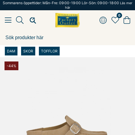
Sommarens öppettider: Mån-Fre: 09:00-19:00 Lör-Sön: 09:00-18:00
Läs mer
här
0
DAM
SKOR
TOFFLOR
-44%