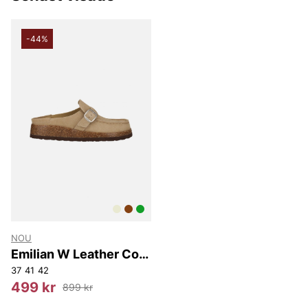
-44%
NOU
Emilian W Leather Cork
MOC V2
37
41
42
499 kr
899 kr