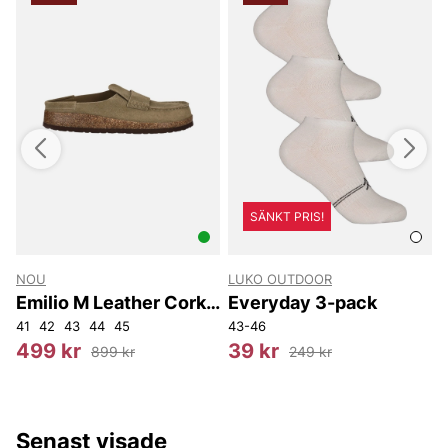
SÄNKT PRIS!
NOU
LUKO OUTDOOR
Emilio M Leather Cork
Everyday 3-pack
MOC V2
41
42
43
44
45
43-46
O
499 kr
39 kr
899 kr
249 kr
Senast visade