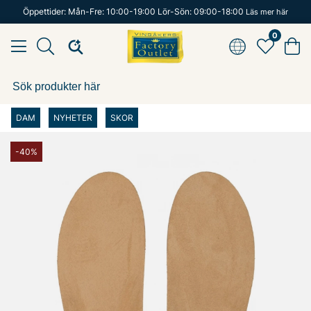
Öppettider: Mån-Fre: 10:00-19:00 Lör-Sön: 09:00-18:00
Läs mer här
0
DAM
NYHETER
SKOR
-40%