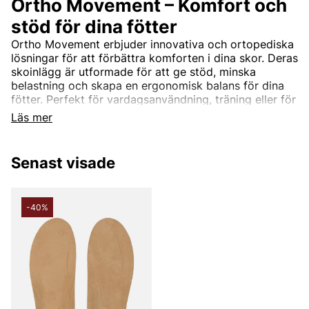
Ortho Movement – Komfort och
stöd för dina fötter
Ortho Movement erbjuder innovativa och ortopediska
lösningar för att förbättra komforten i dina skor. Deras
skoinlägg är utformade för att ge stöd, minska
belastning och skapa en ergonomisk balans för dina
fötter. Perfekt för vardagsanvändning, träning eller för
att lindra fotrelaterade problem, hjälper Ortho
Läs mer
Movement dig att må bra från grunden.
Senast visade
-40%