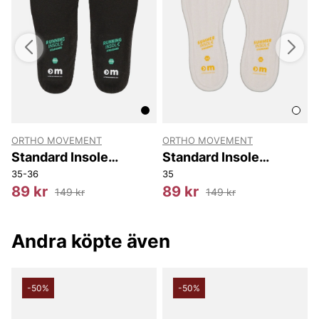
ORTHO MOVEMENT
ORTHO MOVEMENT
Standard Insole
Standard Insole
Running
Summer
35-36
35
4
89 kr
89 kr
149 kr
149 kr
Andra köpte även
-50%
-50%