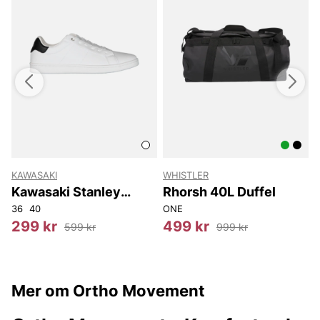
KAWASAKI
WHISTLER
Kawasaki Stanley
Rhorsh 40L Duffel
Classic Shoe
5L30
36
40
W27L30
W25L32
W28L32
W29L32
ONE
1
299 kr
499 kr
599 kr
999 kr
Mer om Ortho Movement