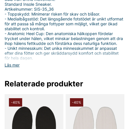
Standard Insole Sneaker.
Artikelnummer: SIS-35_36
- Toppskydd: Minimerar risken för skav och blåsor.
- Medialbågsstöd: Det längsgående fotstödet är unikt utformat
för att passa så många fottyper som möjligt, vilket ger ökad
stabilitet och kontroll.
- Anatomic Heel Cup: Den anatomiska hälkoppen fördelar
trycket under hälen, vilket minskar belastningen genom att dra
ihop hälens fettkudde och förstärka dess naturliga funktion.
- Unikt minnesskum: Det unika minnesskummet är anpassat
efter dina fötter och ger skräddarsydd komfort och stabilitet
för hela dagen.
- Stötdämpande zon: Den unika stötdämpande zonen minskar
Läs mer
belastningen på hälen, lederna och benen, vilket ger förbättrat
skydd och avlastning.
Relaterade produkter
Tack för att du handlar i vår webbshop. Besök oss även i vår
butik i Vingåker.
Läs mer på
www.vfo.se
-40%
-40%