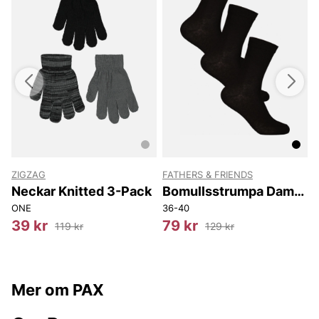
ZIGZAG
FATHERS & FRIENDS
t
Neckar Knitted 3-Pack
Bomullsstrumpa Dam
3-p
ONE
36-40
4
39 kr
79 kr
119 kr
129 kr
Mer om PAX