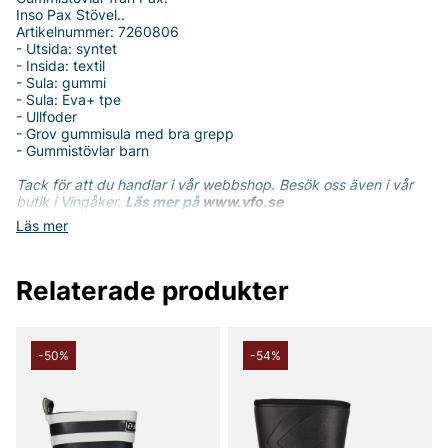
Inso Pax Stövel..
Artikelnummer: 7260806
- Utsida: syntet
- Insida: textil
- Sula: gummi
- Sula: Eva+ tpe
- Ullfoder
- Grov gummisula med bra grepp
- Gummistövlar barn
Tack för att du handlar i vår webbshop. Besök oss även i vår
butik i Vingåker.
Läs mer på
www.vfo.se
Läs mer
Relaterade produkter
-50%
-54%