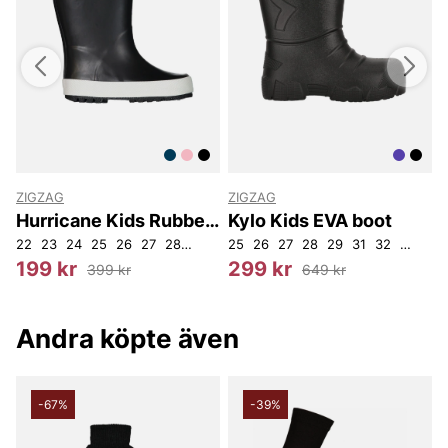
ZIGZAG
ZIGZAG
Z
Hurricane Kids Rubber
Kylo Kids EVA boot
Boot
22
23
24
25
26
27
28
29
30
25
31
26
33
27
34
28
29
31
32
33
2
199 kr
299 kr
399 kr
649 kr
Andra köpte även
-67%
-39%