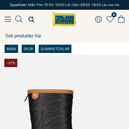
Öppettider: Mån-Fre: 10:00-19:00 Lör-Sön: 09:00-18:00
Läs mer här
0
BARN
SKOR
GUMMISTÖVLAR
-37%