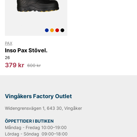
LEE
NN07
Björn Borg
Replay
Oscar Jacobson
PAX
Inso Pax Stövel.
26
379 kr
600 kr
Vingåkers Factory Outlet
Widengrensvägen 1, 643 30, Vingåker
ÖPPETTIDER I BUTIKEN
Måndag - Fredag 10:00–19:00
Lördag - Söndag 09:00–18:00