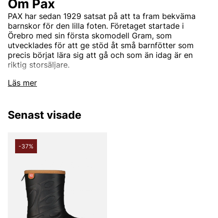
Om Pax
PAX har sedan 1929 satsat på att ta fram bekväma
barnskor för den lilla foten. Företaget startade i
Örebro med sin första skomodell Gram, som
utvecklades för att ge stöd åt små barnfötter som
precis börjat lära sig att gå och som än idag är en
riktig storsäljare.
Läs mer
Hållbarhet
PAX arbetar kontinueligt för att minska sin påverkan
Senast visade
på miljön och är ett bolag inom New Wave Group som
använder begreppet CSR (CorporateSocial
Responsibility) som ett samlingsnamn för sitt arbete
-37%
med miljö och etik. CSR innebär att de tar hänsyn till
samtliga tre dimensioner av hållbarhet: socialt,
miljömässigt och ekonomiskt.
Andra populära varumärken: