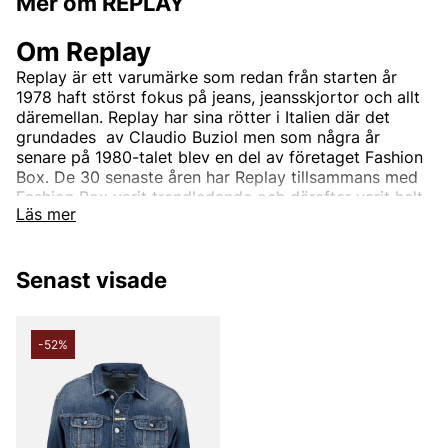
Mer om REPLAY
Om Replay
Replay är ett varumärke som redan från starten år
1978 haft störst fokus på jeans, jeansskjortor och allt
däremellan. Replay har sina rötter i Italien där det
grundades av Claudio Buziol men som några år
senare på 1980-talet blev en del av företaget Fashion
Box. De 30 senaste åren har Replay tillsammans med
Fashion Box varit trendledande och därefter varit helt
Läs mer
synonymt med hög standard och god kvalite. Detta
har med åren gjort Replay till ett välkänt märke som
med tiden växt till att bli ett globalt koncept som säljs
Senast visade
hos flertalet återförsäljare varje dag.
Företaget har sedan start utgått från tre grundpelare;
Utmärkt kvalite, karaktäristisk italiensk design och
-52%
innovativ stil. Dessa pelare har tagit märket till den
framgång den har idag med sin ungdomliga och
moderna stil som erbjudar trendiga, moderiktiga och
lättbärda kläder till hela familjen.
Mer om Replays sortiment