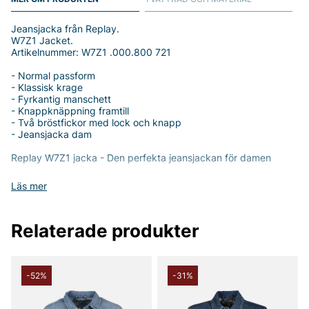
Jeansjacka från Replay.
W7Z1 Jacket.
Artikelnummer: W7Z1 .000.800 721
- Normal passform
- Klassisk krage
- Fyrkantig manschett
- Knappknäppning framtill
- Två bröstfickor med lock och knapp
- Jeansjacka dam
Replay W7Z1 jacka - Den perfekta jeansjackan för damen
Upptäck Replay W7Z1 jacka, en tidlös och stilren jeansjacka
Läs mer
designad för den moderna kvinnan. Med sin normala passform
ger den en skön känsla och perfekt rörelsefrihet, vilket gör den
till en idealisk följeslagare för både vardagliga och mer stiliga
Relaterade produkter
tillfällen.
Tillverkad av 100% bomull erbjuder W7Z1 Jacka en mjuk och
komfortabel känsla mot huden. Det hållbara materialet
säkerställer att jackan står emot tidens tand och blir en
-52%
-31%
långvarig del av din garderob.