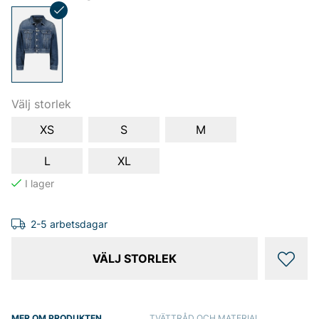
Välj storlek
XS
S
M
L
XL
2-5 arbetsdagar
VÄLJ STORLEK
MER OM PRODUKTEN
TVÄTTRÅD OCH MATERIAL