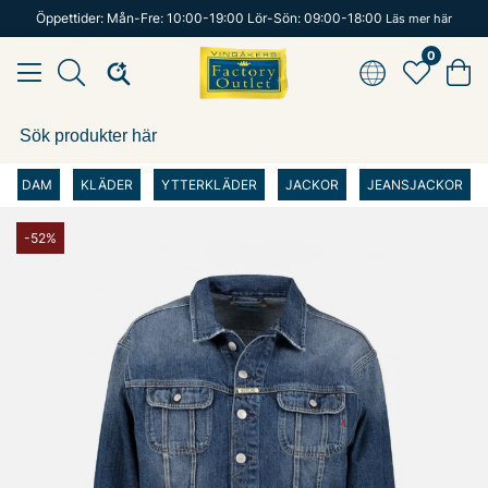
Öppettider: Mån-Fre: 10:00-19:00 Lör-Sön: 09:00-18:00
Läs mer här
0
DAM
KLÄDER
YTTERKLÄDER
JACKOR
JEANSJACKOR
-52%