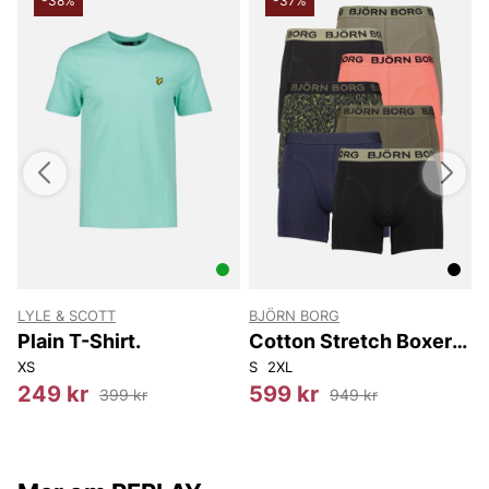
-38%
-37%
LYLE & SCOTT
BJÖRN BORG
Plain T-Shirt.
Cotton Stretch Boxer
7P
XS
S
2XL
S
249 kr
599 kr
399 kr
949 kr