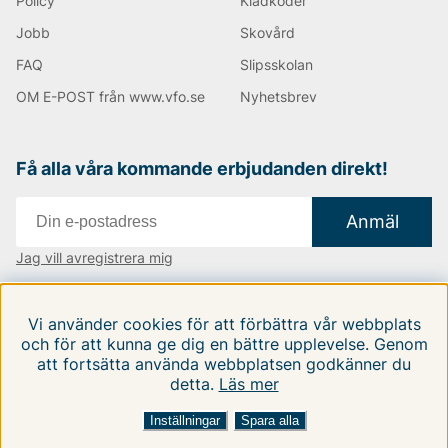
Policy
Klädkoder
Jobb
Skovård
FAQ
Slipsskolan
OM E-POST från www.vfo.se
Nyhetsbrev
Få alla våra kommande erbjudanden direkt!
Anmäl
Jag vill avregistrera mig
Vi finns i:
Danmark
|
Finland
|
Sverige
Vi använder cookies för att förbättra vår webbplats
Följ oss på våra sociala medier
och för att kunna ge dig en bättre upplevelse. Genom
att fortsätta använda webbplatsen godkänner du
detta.
Läs mer
Inställningar
Spara alla