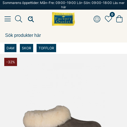
Sommarens öppettider: Mån-Fre: 09:00-19:00 Lör-Sön: 09:00-18:00
Läs mer
här
0
DAM
SKOR
TOFFLOR
-32%