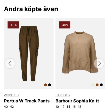
Tack för att du handlar i vår webbshop. Besök oss även i vår
butik i Vingåker.
Läs mer på
www.vfo.se
Andra köpte även
-40%
-40%
WHISTLER
BARBOUR
Portus W Track Pants
Barbour Sophia Knitt
40
42
10
12
14
16
18
S