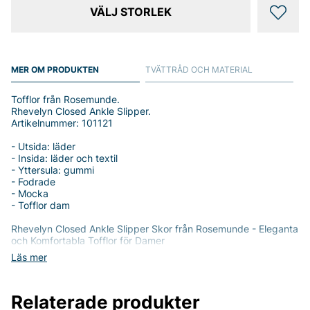
VÄLJ STORLEK
MER OM PRODUKTEN
TVÄTTRÅD OCH MATERIAL
Tofflor från Rosemunde.
Rhevelyn Closed Ankle Slipper.
Artikelnummer: 101121
- Utsida: läder
- Insida: läder och textil
- Yttersula: gummi
- Fodrade
- Mocka
- Tofflor dam
Rhevelyn Closed Ankle Slipper Skor från Rosemunde - Eleganta
och Komfortabla Tofflor för Damer
Läs mer
Steg in i en värld av komfort och stil med Rhevelyn Closed
Ankle Slipper Skor från Rosemunde. Dessa damskor är perfekt
designade för att ge dig en lyxig känsla hemma, samtidigt som
Relaterade produkter
de erbjuder en tidlös och elegant look.