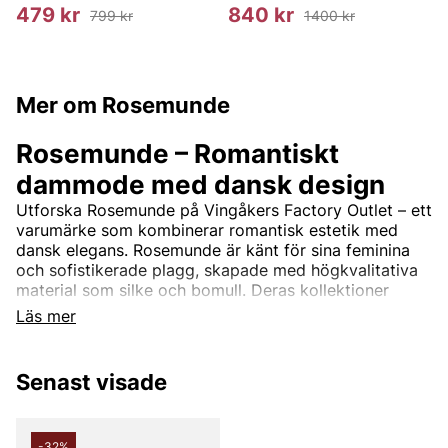
479 kr
840 kr
799 kr
1400 kr
Mer om Rosemunde
Rosemunde – Romantiskt
dammode med dansk design
Utforska Rosemunde på Vingåkers Factory Outlet – ett
varumärke som kombinerar romantisk estetik med
dansk elegans. Rosemunde är känt för sina feminina
och sofistikerade plagg, skapade med högkvalitativa
material som silke och bomull. Deras kollektioner
inkluderar allt från vackra spetsdetaljerade toppar och
Läs mer
mjuka cardigans till tidlösa klänningar och stilrena
basplagg.
Senast visade
Rosemundes design är tidlös och passar perfekt för
kvinnor som söker en balans mellan komfort och stil.
Med fokus på kvalitet och detaljer erbjuder
varumärket plagg som enkelt kan bäras både till
-32%