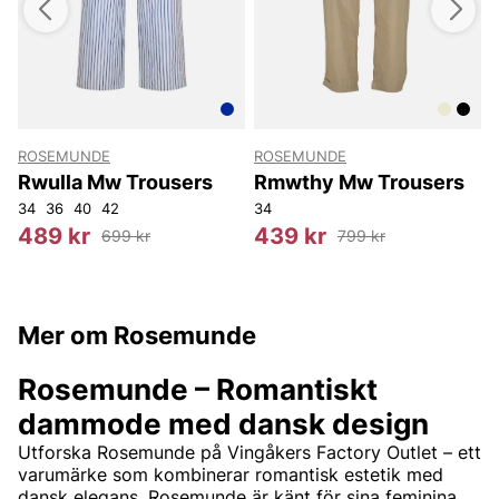
ROSEMUNDE
ROSEMUNDE
Rwulla Mw Trousers
Rmwthy Mw Trousers
34
36
40
42
34
S
489 kr
439 kr
699 kr
799 kr
Mer om Rosemunde
Rosemunde – Romantiskt
dammode med dansk design
Utforska Rosemunde på Vingåkers Factory Outlet – ett
varumärke som kombinerar romantisk estetik med
dansk elegans. Rosemunde är känt för sina feminina