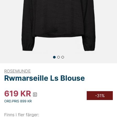
ROSEMUNDE
Rwmarseille Ls Blouse
619
KR
-31%
ORD.PRIS 899 KR
Finns i fler färger: