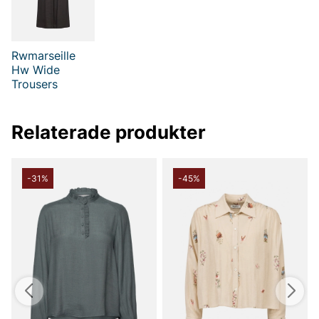
och stilrent val i garderoben. För en sammanhållen och trendig
look kan du komplettera med RWMarseille HW Wide Trousers,
så får du ett modernt set som ändå känns tidlöst. RWMarseille
LS Blouse är ett snyggt val för dig som vill ha en mångsidig
damblus med fokus på kvalitet, passform och detaljfärgade
Rwmarseille
accenter utan att kompromissa på komfort eller stil.
Hw Wide
Trousers
Tack för att du handlar i vår webbshop. Besök oss även i vår
butik i Vingåker.
Läs mer på
www.vfo.se
Relaterade produkter
-31%
-45%