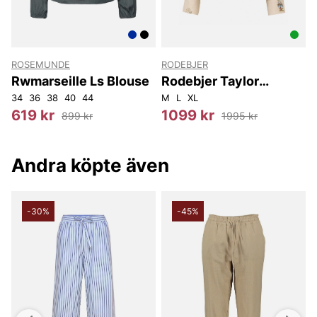
ROSEMUNDE
RODEBJER
T
g
Rwmarseille Ls Blouse
Rodebjer Taylor
Duchess
34
36
38
40
44
M
L
XL
3
619 kr
1099 kr
899 kr
1995 kr
Andra köpte även
-30%
-45%