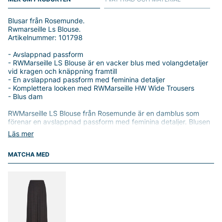
Blusar från Rosemunde.
Rwmarseille Ls Blouse.
Artikelnummer: 101798
- Avslappnad passform
- RWMarseille LS Blouse är en vacker blus med volangdetaljer
vid kragen och knäppning framtill
- En avslappnad passform med feminina detaljer
- Komplettera looken med RWMarseille HW Wide Trousers
- Blus dam
RWMarseille LS Blouse från Rosemunde är en damblus som
förenar en avslappnad passform med feminina detaljer. Blusen
fångar uppmärksamheten med volangdetaljer vid kragen och
Läs mer
en praktisk knäppning framtill, vilket ger en elegant men ledig
känsla som passar både vardag och lättare uppklädda tillfällen.
MATCHA MED
Den avslappnade passformen ger komfort och rörelsefrihet
utan att se för lös ut, samtidigt som den fina detaljen lägger en
feminin touch till din look.
Tillverkad av en mjuk tygblandning som består av 40%
polyester och 60% viskos, vilket ger ett naturligt fint fall och
behaglig känsla mot huden. Denna kombination gör blusen lätt
att styla och följsam i strukturen, vilket gör den till ett bekvämt