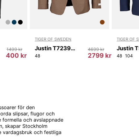
TIGER OF SWEDEN
TIGER OF 
Justin T72390 10H
1499 kr
4699 kr
400 kr
2799 kr
48
48
104
ssoarer för den
rda slipsar, flugor och
e formella och avslappnade
gn, skapar Stockholm
e vardagsbruk och festliga