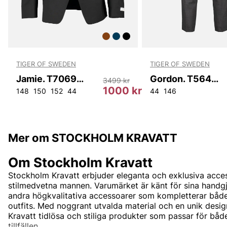
TIGER OF SWEDEN
TIGER OF SWEDEN
Jamie. T70699 050
Gordon. T56431 061
3499 kr
kr
1000 kr
154
148
54
56
150
156
152
44
44
146
Mer om STOCKHOLM KRAVATT
Om Stockholm Kravatt
Stockholm Kravatt erbjuder eleganta och exklusiva acce
stilmedvetna mannen. Varumärket är känt för sina handgjo
andra högkvalitativa accessoarer som kompletterar båd
outfits. Med noggrant utvalda material och en unik desi
Kravatt tidlösa och stiliga produkter som passar för båd
tillfällen.