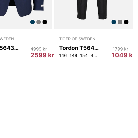
SWEDEN
TIGER OF SWEDEN
Justin T56431 211
Tordon T56431 050
4999 kr
1799 kr
2599 kr
1049 kr
146
148
154
44
46
54
56
92
10