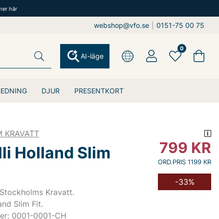
mer här
webshop@vfo.se
|
0151-75 00 75
0
AI-läge
REDNING
DJUR
PRESENTKORT
 KRAVATT
799
KR
li Holland Slim
ORD.PRIS 1199 KR
-33%
 Stockholms Kravatt.
and Slim Fit.
er: 0001-0001-CH