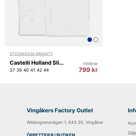
STOCKHOLM KRAVATT
Castelli Holland Slim Fit
1199 kr
799 kr
37
39
40
41
42
44
Vingåkers Factory Outlet
In
Widengrensvägen 1, 643 30, Vingåker
Nyh
Sälj
ÖPPETTIDER I BUTIKEN