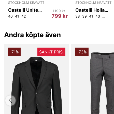
STOCKHOLM KRAVATT
STOCKHOLM KRAVATT
Castelli United Kingdom Slim Fit
Castelli Holland Reg
1199 kr
r
799 kr
40
41
42
38
39
41
43
44
46
Andra köpte även
-71%
SÄNKT PRIS!
-73%