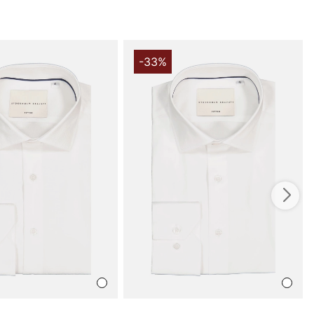
, vilket gör den till ett utmärkt val för både
ch festliga tillfällen.
r en vacker cut-away krage som ger en skarp och
 look. Knappknäppningen framtill kompletterar den
-33%
len, medan de rundade manschetterna tillför en subtil
ess. Den slim fit-passformen skapar en slank silhuett som
uren på ett smakfullt sätt, vilket gör att du ser stilren ut,
lle.
v 100% högkvalitativ bomull, erbjuder Castelli Holland
juk och behaglig känsla mot huden. Den strukturerade
ger skjortan en unik karaktär och gör att den står ut
. Bomullen är lätt och andningsbar, vilket säkerställer
d känner dig fräsch, även under de mest hektiska dagarna.
jorta får du en perfekt kombination av stil och
 passar utmärkt till både formella och avslappnade
vilket gör den mångsidig i din garderob. Oavsett om du ska
vju eller en middag med vänner, kommer du att känna
er och elegant.
n skjorta som strålar av stil och kvalitet - välj Castelli