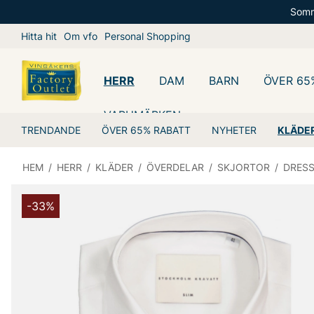
Somm
Hitta hit
Om vfo
Personal Shopping
HERR
DAM
BARN
ÖVER 65
VARUMÄRKEN
TRENDANDE
ÖVER 65% RABATT
NYHETER
KLÄDE
HEM
/
HERR
/
KLÄDER
/
ÖVERDELAR
/
SKJORTOR
/
DRES
-33%