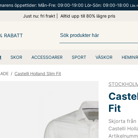
arens öppettider: Mån-Fre: 09:00-19:00 Lör-Sön: 09:00-18:00
Läs 
Just nu: fri frakt | Alltid upp till 80% lägre pris
% RABATT
R
SKOR
ACCESSOARER
SPORT
VÄSKOR
HEMIN
SADE
/
Castelli Holland Slim Fit
STOCKHOLM
Castel
Fit
Skjorta från
Castelli Holl
Artikelnumm