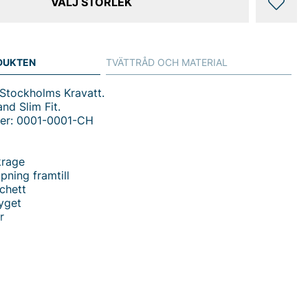
VÄLJ STORLEK
DUKTEN
TVÄTTRÅD OCH MATERIAL
 Stockholms Kravatt.
and Slim Fit.
er: 0001-0001-CH
krage
ning framtill
chett
tyget
r
and Slim Fit Skjorta för Herr - Elegans i varje detalj
s stil och överlägsen komfort med Castelli Holland Slim
 exklusivt från Stockholms Kravatt. Denna skjorta
en modern slim fit-passform med klassiska