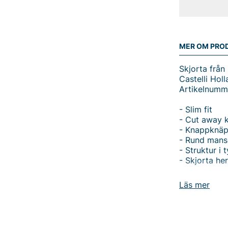
MER OM PRO
Skjorta från
Castelli Holl
Artikelnumm
- Slim fit
- Cut away 
- Knappknäpp
- Rund mans
- Struktur i 
- Skjorta her
Castelli Holl
Läs mer
Upplev tidlö
Fit skjorta,
kombinerar 