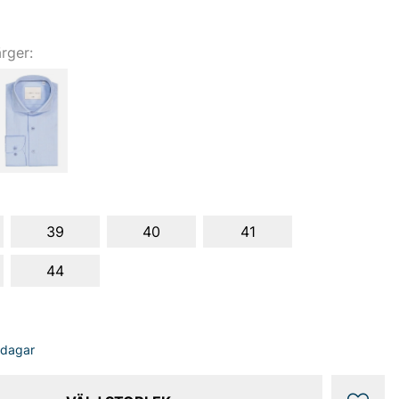
ärger:
39
40
41
44
sdagar