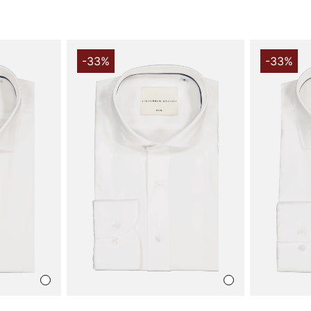
designelement
arbetsdagen o
Skjortan ha
sofistikerad
-33%
-33%
eleganta sti
touch av fin
framhäver fig
oavsett tillfä
Tillverkad a
skjorta en m
tygdesignen 
från mängden
att du allti
Med denna sk
komfort. Den
tillfällen, 
på jobbinter
dig självsäk
Investera i e