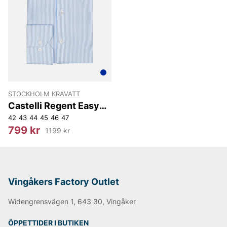
STOCKHOLM KRAVATT
Castelli Regent Easy
Iron Reg
42
43
44
45
46
47
799 kr
1199 kr
Vingåkers Factory Outlet
Widengrensvägen 1, 643 30, Vingåker
ÖPPETTIDER I BUTIKEN