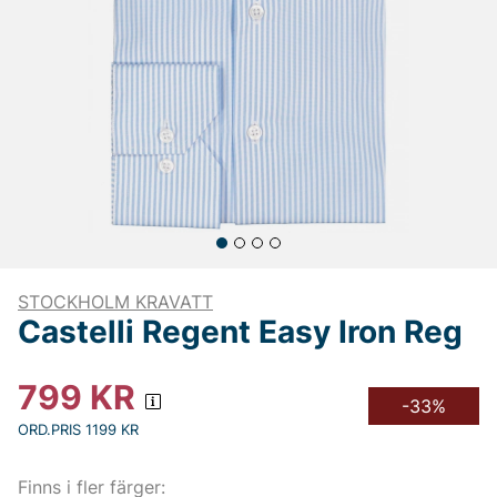
STOCKHOLM KRAVATT
Castelli Regent Easy Iron Reg
799
KR
-33%
ORD.PRIS 1199 KR
Finns i fler färger: