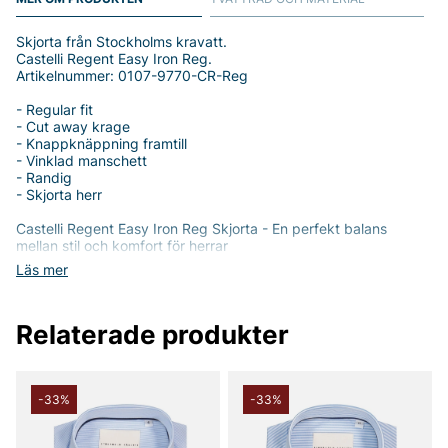
Skjorta från Stockholms kravatt.
Castelli Regent Easy Iron Reg.
Artikelnummer: 0107-9770-CR-Reg
- Regular fit
- Cut away krage
- Knappknäppning framtill
- Vinklad manschett
- Randig
- Skjorta herr
Castelli Regent Easy Iron Reg Skjorta - En perfekt balans
mellan stil och komfort för herrar
Läs mer
Upptäck den tidlösa elegansen i Castelli Regent Easy Iron Reg
Skjorta från Stockholms Kravatt. Denna skjorta är designad för
den moderna mannen som söker en kombination av stil och
Relaterade produkter
funktionalitet. Med en regular fit passar skjortan de flesta
kroppstyper, och den erbjuder en avslappnad men ändå
sofistikerad look.
Tillverkad av 100% högkvalitativ bomull, erbjuder skjortan en
-33%
-33%
mjuk och behaglig känsla mot huden. Det lätta materialet är
dessutom lättskött, vilket gör att du kan behålla en prydlig look