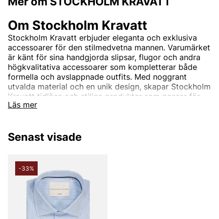
Mer om STOCKHOLM KRAVATT
Om Stockholm Kravatt
Stockholm Kravatt erbjuder eleganta och exklusiva
accessoarer för den stilmedvetna mannen. Varumärket
är känt för sina handgjorda slipsar, flugor och andra
högkvalitativa accessoarer som kompletterar både
formella och avslappnade outfits. Med noggrant
utvalda material och en unik design, skapar Stockholm
Kravatt tidlösa och stiliga produkter som passar för
Läs mer
både vardagsbruk och festliga tillfällen.
Hos Vingåkers Factory Outlet kan du fynda Stockholm
Kravatt till fantastiska priser, alltid till grymma
Senast visade
outletpriser. Förhöj din stil med exklusiva slipsar,
flugor och skjortor från Stockholm Kravatt – perfekt
för den som vill göra ett statement.
-33%