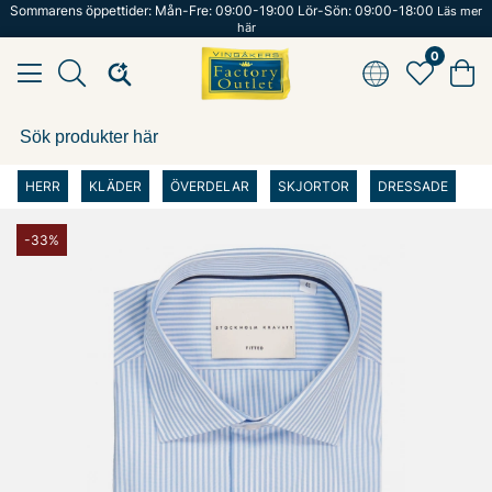
Sommarens öppettider: Mån-Fre: 09:00-19:00 Lör-Sön: 09:00-18:00
Läs mer
här
0
HERR
KLÄDER
ÖVERDELAR
SKJORTOR
DRESSADE
-33%