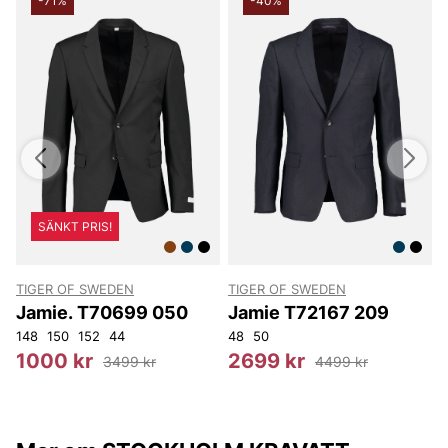
-71%
-40%
SÄNKT PRIS!
TIGER OF SWEDEN
TIGER OF SWEDEN
Jamie. T70699 050
Jamie T72167 209
148
150
152
44
48
50
1000 kr
2699 kr
3499 kr
4499 kr