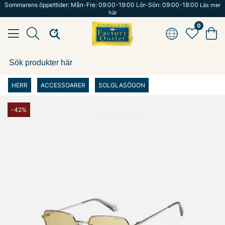
Sommarens öppettider: Mån-Fre: 09:00-19:00 Lör-Sön: 09:00-18:00
Läs mer
här
0
HERR
ACCESSOARER
SOLGLASÖGON
-42%