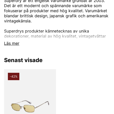
Superdry är ett engelsk varumärke grundat år 2003.
Det är ett modernt och spännande varumärke som
fokuserar på produkter med hög kvalitet. Varumärket
blandar brittisk design, japansk grafik och amerikansk
vintagekänsla.
Superdrys produkter kännetecknas av unika
dekorationer, material av hög kvalitet, vintagetvättar
och figursydd passform. Det är detta som gör
Läs mer
varumärket så unikt och omtyckt av många.
Senast visade
-42%