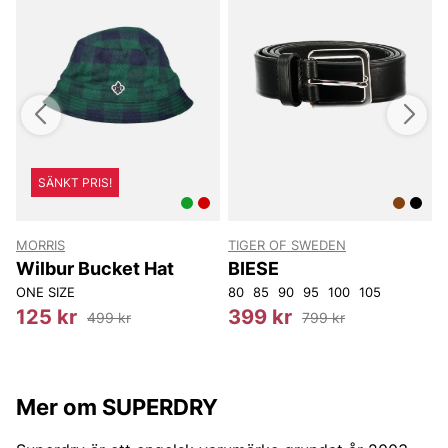
SÄNKT PRIS!
MORRIS
TIGER OF SWEDEN
L
Wilbur Bucket Hat
BIESE
ONE SIZE
80
85
90
95
100
105
9
125 kr
399 kr
499 kr
799 kr
Mer om SUPERDRY