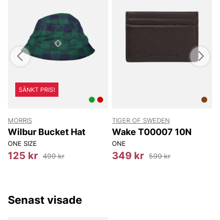
SÄNKT PRIS!
MORRIS
TIGER OF SWEDEN
T
Wilbur Bucket Hat
Wake T00007 10N
ONE SIZE
ONE
125 kr
349 kr
499 kr
599 kr
Senast visade