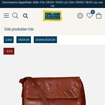
Sommarens öppettider: Mån-Fre: 09:00-19:00 Lör-Sön: 09:00-18:00
Läs mer
här
0
DAM
VÄSKOR
SKINNVÄSKOR
-33%