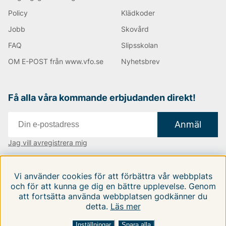
Policy
Klädkoder
Jobb
Skovård
FAQ
Slipsskolan
OM E-POST från www.vfo.se
Nyhetsbrev
Få alla våra kommande erbjudanden direkt!
Anmäl
Jag vill avregistrera mig
Vi finns i:
Danmark
|
Finland
|
Sverige
Vi använder cookies för att förbättra vår webbplats
Följ oss på våra sociala medier
och för att kunna ge dig en bättre upplevelse. Genom
att fortsätta använda webbplatsen godkänner du
detta.
Läs mer
Inställningar
Spara alla