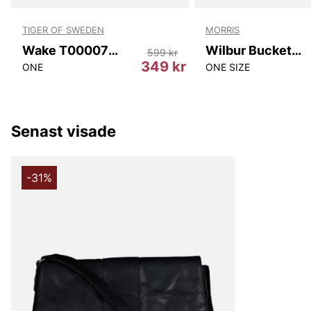
TIGER OF SWEDEN
MORRIS
Wake T00007 10N
Wilbur Bucket Hat
599 kr
r
349 kr
ONE
ONE SIZE
Senast visade
-31%