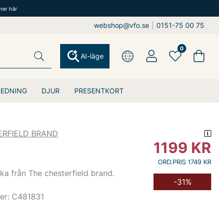
mer här
webshop@vfo.se
|
0151-75 00 75
0
AI-läge
REDNING
DJUR
PRESENTKORT
ERFIELD BRAND
1199
KR
ORD.PRIS 1749 KR
a från The chesterfield brand.
-31%
er: C481831