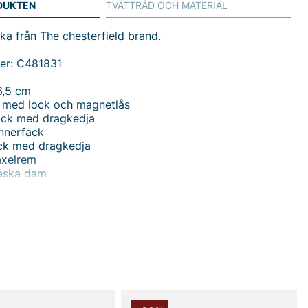
DUKTEN
TVÄTTRÅD OCH MATERIAL
a från The chesterfield brand.
er: C481831
6,5 cm
 med lock och magnetlås
fack med dragkedja
innerfack
ack med dragkedja
axelrem
äska dam
 - en elegant axelremsväska i äkta läder från The
 Brand. Med måtten 27 x 9 x 16,5 cm erbjuder Lena en
 funktionell väska som passar både vardag och mer
llfällen. Huvudfacket har lock och magnetlås som ger ett
äkert bruk, samtidigt som två innerfack med dragkedja,
nerfack och ett ytterfack med dragkedja håller dina
serade och lättillgängliga. Den justerbara axelremmen
lt att anpassa bärkomforten efter din stil och längd.