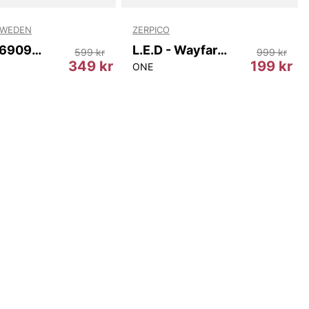
SWEDEN
ZERPICO
Wharf T69097 403
L.E.D - Wayfarer
599 kr
999 kr
349 kr
199 kr
ONE