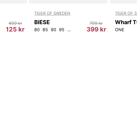
TIGER OF SWEDEN
TIGER OF 
BIESE
499 kr
799 kr
125 kr
399 kr
80
85
90
95
100
105
ONE