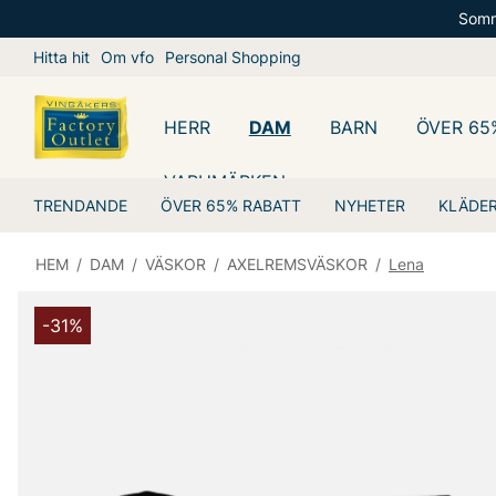
Somm
Hitta hit
Om vfo
Personal Shopping
HERR
DAM
BARN
ÖVER 65
VARUMÄRKEN
TRENDANDE
ÖVER 65% RABATT
NYHETER
KLÄDE
HEM
/
DAM
/
VÄSKOR
/
AXELREMSVÄSKOR
/
Lena
-31%