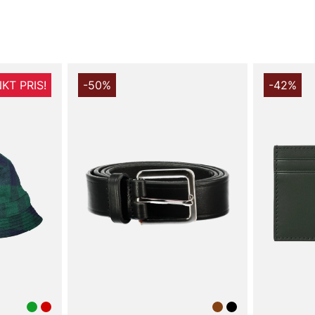
KT PRIS!
-50%
-42%