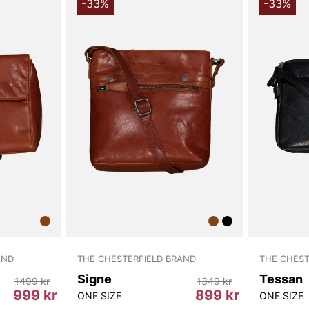
Tillverkad i
-33%
-33%
känsla och e
axelremsväsk
estetik med p
den som vill
passar allt fr
Tack för att 
Vingåker.
Lä
AND
THE CHESTERFIELD BRAND
THE CHEST
Signe
Tessan
1499 kr
1349 kr
999 kr
899 kr
ONE SIZE
ONE SIZE