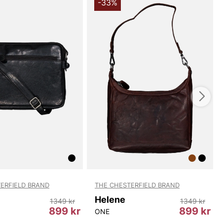
 100% äkta läder kommer Lena med en naturlig, hållbar
-33%
n tidlös design som aldrig går ur stil. Denna damvänliga
a från The Chesterfield Brand kombinerar klassisk
raktiska detaljer, vilket gör Lena till ett pålitligt val för
 ha en snygg, organiserad och långvarig väska som
ån jeans till klänning.
du handlar i vår webbshop. Besök oss även i vår butik i
s mer på
www.vfo.se
ERFIELD BRAND
THE CHESTERFIELD BRAND
Helene
1349 kr
1349 kr
899 kr
899 kr
ONE