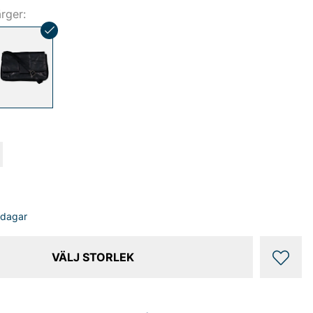
ärger:
sdagar
VÄLJ STORLEK