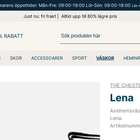
arens öppettider: Mån-Fre: 09:00-19:00 Lör-Sön: 09:00-18:00
Läs 
Just nu: fri frakt | Alltid upp till 80% lägre pris
% RABATT
R
SKOR
ACCESSOARER
SPORT
VÄSKOR
HEMIN
THE CHEST
Lena
Axelremsväsk
Lena.
Artikelnumm