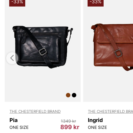
-33%
-33%
THE CHESTERFIELD BRAND
THE CHESTERFIELD BR
Pia
Ingrid
1349 kr
kr
899 kr
ONE SIZE
ONE SIZE