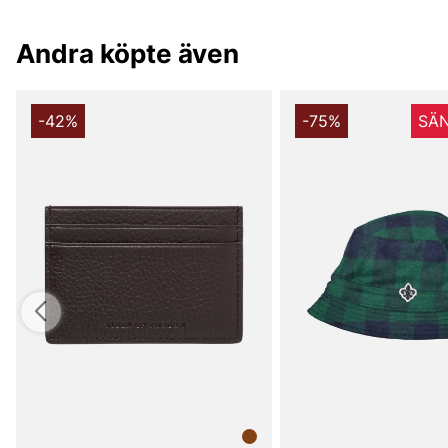
Andra köpte även
-42%
-75%
SÄN