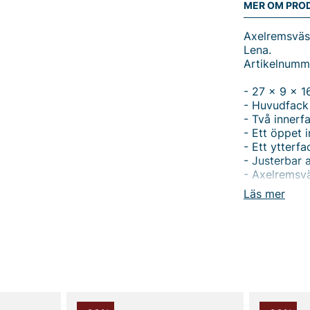
MER OM PRO
Axelremsväsk
Lena.
Artikelnumm
- 27 x 9 x 1
- Huvudfack
- Två inner
- Ett öppet 
- Ett ytterf
- Justerbar 
- Axelremsv
Läs mer
Upptäck Lena
Chesterfield
kompakt men
uppklädda ti
enkelt och s
ett öppet in
saker organi
gör det enke