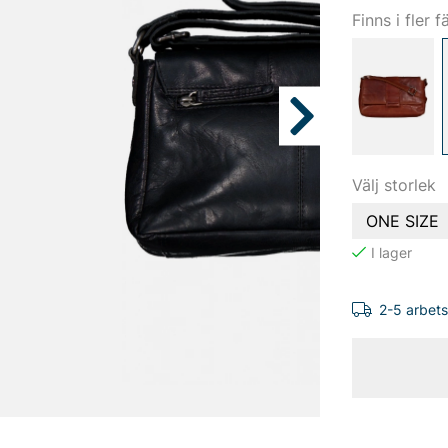
Finns i fler f
Välj storlek
ONE SIZE
2-5 arbet