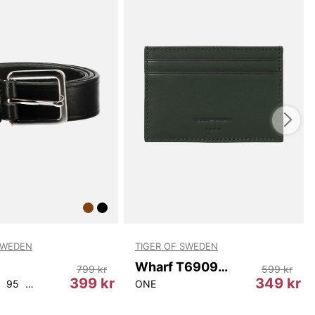
SWEDEN
TIGER OF SWEDEN
Wharf T69097 403
799 kr
599 kr
399 kr
349 kr
95
100
105
ONE