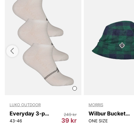
LUKO OUTDOOR
MORRIS
Everyday 3-pack
Wilbur Bucket Hat
249 kr
r
39 kr
43-46
ONE SIZE