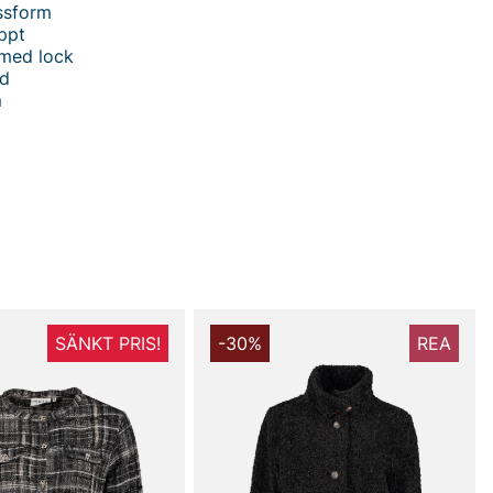
ssform
ppt
 med lock
nd
m
 från Tiger - En stilfull och funktionell kappa för dam
pia Kappa från Tiger, den perfekta kappan för den
nnan som värdesätter både stil och komfort. Med en
form och en elegant dubbelknäppning skapar denna
lös siluett som passar perfekt för både vardag och fest.
llverkad av 77% ull, vilket ger en lyxig känsla och varm
er kalla dagar. Dessutom innehåller den 20% polyamid
barhet och 3% andra fibrer för extra flexibilitet.
SÄNKT PRIS!
-30%
REA
appan är fodrad med 100% viskos, vilket säkerställer en
 mot huden.
 designen inkluderar två fickor med lock för praktisk
 ett klassiskt enkelsprund för extra rörlighet.
 är inte bara en modeikoni; den är också en praktisk