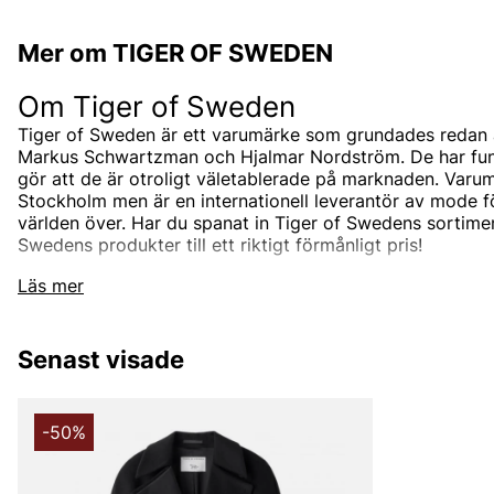
Mer om TIGER OF SWEDEN
Om Tiger of Sweden
Tiger of Sweden är ett varumärke som grundades redan 
Markus Schwartzman och Hjalmar Nordström. De har funnit
gör att de är otroligt väletablerade på marknaden. Varum
Stockholm men är en internationell leverantör av mode 
världen över. Har du spanat in Tiger of Swedens sortimen
Swedens produkter till ett riktigt förmånligt pris!
Tiger of Swedens sortiment
Läs mer
Designermärket Tiger of Sweden är minimalistiskt, tidlö
är oftast enfärgade och associerade med skandinaviskt 
Senast visade
designas i den Stockholmsbaserade studion men de sam
bästa leverantörerna i branschen som de utvecklar unik
tillsammans med. Välskräddat mode är helt enkelt Tiger
-50%
Under åren har produktutbudet breddats och speciellt u
hitta både Tiger of Sweden herrskjortor och Tiger of Sw
klassiska jackorna är också väldigt populära, speciellt T