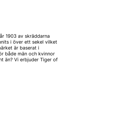
år 1903 av skräddarna
s i över ett sekel vilket
ärket är baserat i
för både män och kvinnor
t än? Vi erbjuder Tiger of
st och modernt. Produkterna
mode. Alla produkter
arbetar också med de
a modekollektioner
 of Swedens signum.
tbudet för män. Idag kan du
eden herrtröjor. De
iger of Swedens rockar för