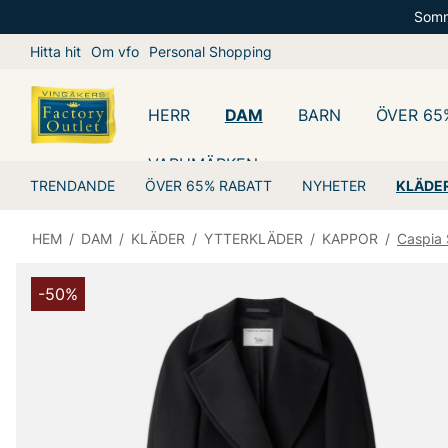
Somm
Hitta hit
Om vfo
Personal Shopping
HERR
DAM
BARN
ÖVER 65
VARUMÄRKEN
TRENDANDE
ÖVER 65% RABATT
NYHETER
KLÄDE
HEM
/
DAM
/
KLÄDER
/
YTTERKLÄDER
/
KAPPOR
/
Caspia
-50%