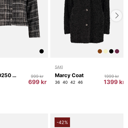
ell del av din garderob. De noggrant utvalda materialen
rm och stilfull oavsett väder. Med sin tidlösa design kan
a denna kappa med både avslappnade och mer
fits, vilket gör den till en mångsidig favorit.
appa från Tiger för att lyfta din stil och känna dig
 alla situationer. Med denna kappa får du en kombination
esign och kvalitet som varar. Gör ett smart val för din
g!
du handlar i vår webbshop. Besök oss även i vår butik i
SAKI
s mer på
www.vfo.se
Jacka 10250 Mingel
Marcy Coat
999 kr
1999 kr
699 kr
1399 kr
36
40
42
46
-42%