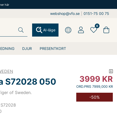
mer här
webshop@vfo.se
|
0151-75 00 75
0
AI-läge
REDNING
DJUR
PRESENTKORT
SWEDEN
3999
KR
a S72028 050
ORD.PRIS 7999,000 KR
Tiger of Sweden.
-50%
 S72028
0