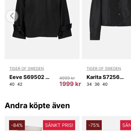
TIGER OF SWEDEN
TIGER OF SWEDEN
Eeve S69502 050
Karita S72564 050
4999 kr
kr
1999 kr
40
42
34
36
40
Andra köpte även
-84%
SÄNKT PRIS!
-75%
SÄN