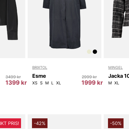
och funktion
håller dig va
du kombiner
uppklädda out
Välj Caspia K
självsäker i
av elegant d
garderob ida
Tack för att 
BRIXTOL
MINGEL
Vingåker.
Lä
Esme
3499 kr
2999 kr
1399 kr
1999 kr
XS
S
M
L
XL
M
XL
KT PRIS!
-42%
-50%