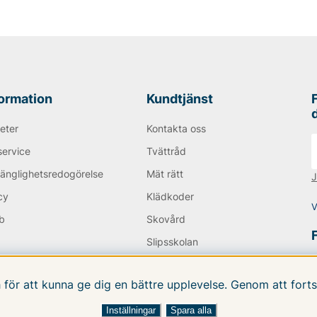
 väskor, både smidiga
 plats med mer saker. Du
 du kan tänkas behöva!
pris än i ordinarie handel!
formation
Kundtjänst
 AB!
eter
Kontakta oss
service
Tvättråd
gänglighetsredogörelse
Mät rätt
J
cy
Klädkoder
V
b
Skovård
Q
Slipsskolan
E-POST från
Nyhetsbrev
.vfo.se
h för att kunna ge dig en bättre upplevelse. Genom att fo
Inställningar
Spara alla