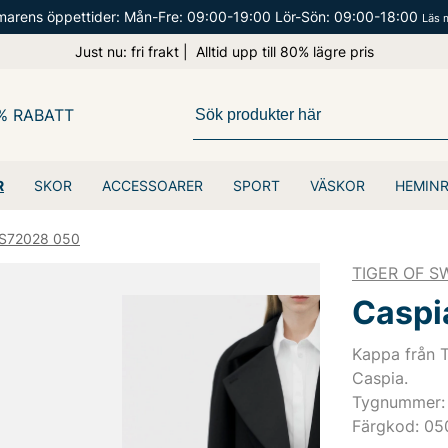
arens öppettider: Mån-Fre: 09:00-19:00 Lör-Sön: 09:00-18:00
Läs 
Just nu: fri frakt | Alltid upp till 80% lägre pris
% RABATT
R
SKOR
ACCESSOARER
SPORT
VÄSKOR
HEMIN
 S72028 050
TIGER OF 
Caspi
Kappa från 
Caspia.
Tygnummer:
Färgkod: 05