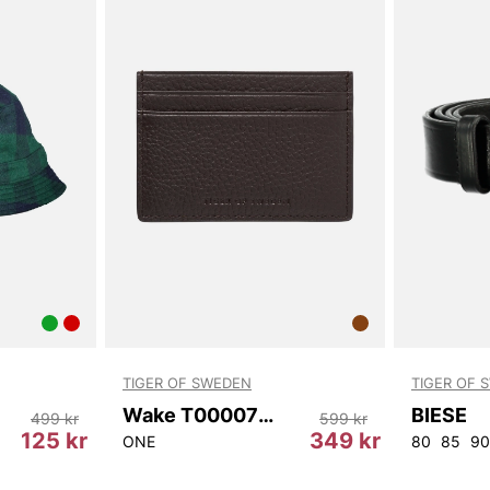
TIGER OF SWEDEN
TIGER OF 
Wake T00007 10N
BIESE
499 kr
599 kr
125 kr
349 kr
ONE
80
85
90