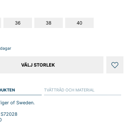
36
38
40
sdagar
VÄLJ STORLEK
DUKTEN
TVÄTTRÅD OCH MATERIAL
Tiger of Sweden.
 S72028
0