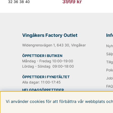
3999 kr
32
36
38
40
sortiment hittar du många olika varianter av just svarta
axelremsväskor men också större handväskor där du får
hittar såklart också datorväskor och portföljer, allt som
Handla Tiger of Sweden produkter med upp till 70% lägre 
Här hittar du produkter för alla smaker.
Vingåkers Factory Outlet
In
Happy shopping önskar vi på Vingåkers Factory Outlet
Widengrensvägen 1, 643 30, Vingåker
Nyh
Sälj
Andra populära varumärken:
ÖPPETTIDER I BUTIKEN
Måndag - Fredag 10:00–19:00
Till
Lördag - Söndag 09:00–18:00
LEE
Poli
NN07
ÖPPETTIDER I FYNDTÄLTET
Job
Björn Borg
Alla dagar: 11:00-17:45
Replay
FA
Oscar Jacobson
HELGDAGSÖPPETTIDER
OM 
www
TILLGÄNGLIGHETSVERKTYG
Vi använder cookies för att förbättra vår webbplats oc