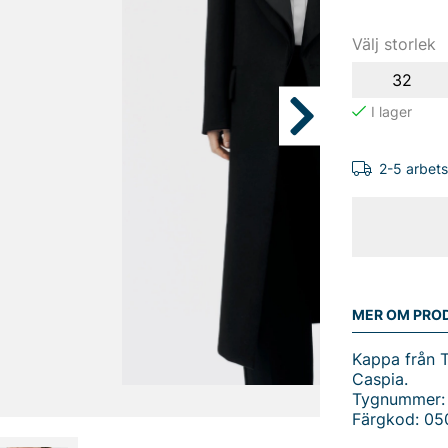
Välj storlek
32
2-5 arbet
MER OM PRO
Kappa från 
Caspia.
Tygnummer:
Färgkod: 05