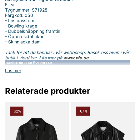
Ellea.
Tygnummer: S71928
Färgkod: 050
- Lös passform
- Bowling krage
- Dubbelknäppning framtill
- Öppna sidofickor
- Skinnjacka dam
Tack för att du handlar i vår webbshop. Besök oss även i vår
butik i Vingåker.
Läs mer på
www.vfo.se
Läs mer
Relaterade produkter
-62%
-67%