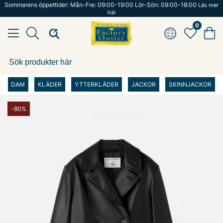
Sommarens öppettider: Mån-Fre: 09:00-19:00 Lör-Sön: 09:00-18:00
Läs mer
här
0
DAM
KLÄDER
YTTERKLÄDER
JACKOR
SKINNJACKOR
-80%