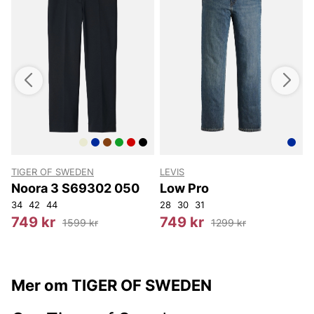
TIGER OF SWEDEN
LEVIS
T
Noora 3 S69302 050
Low Pro
34
42
44
28
30
31
749 kr
749 kr
1599 kr
1299 kr
Mer om TIGER OF SWEDEN