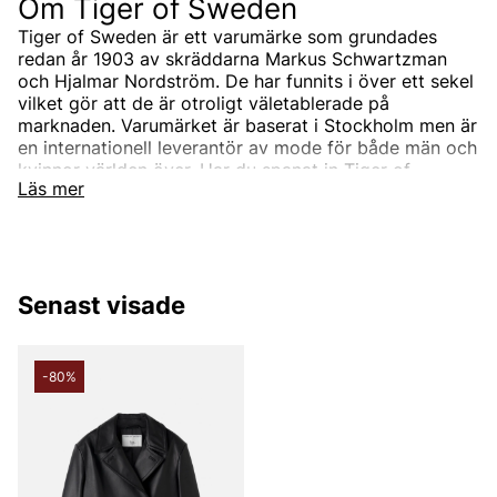
Om Tiger of Sweden
Tiger of Sweden är ett varumärke som grundades
redan år 1903 av skräddarna Markus Schwartzman
och Hjalmar Nordström. De har funnits i över ett sekel
vilket gör att de är otroligt väletablerade på
marknaden. Varumärket är baserat i Stockholm men är
en internationell leverantör av mode för både män och
kvinnor världen över. Har du spanat in Tiger of
Läs mer
Swedens sortiment än? Vi erbjuder Tiger of Swedens
produkter till ett riktigt förmånligt pris!
Tiger of Swedens sortiment
Designermärket Tiger of Sweden är minimalistiskt,
Senast visade
tidlöst och modernt. Produkterna är oftast enfärgade
och associerade med skandinaviskt mode. Alla
produkter designas i den Stockholmsbaserade studion
men de samarbetar också med de bästa
-80%
leverantörerna i branschen som de utvecklar unika
modekollektioner tillsammans med. Välskräddat mode
är helt enkelt Tiger of Swedens signum.
Under åren har produktutbudet breddats och speciellt
utbudet för män. Idag kan du hitta både Tiger of