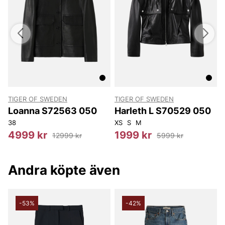
TIGER OF SWEDEN
TIGER OF SWEDEN
T
Loanna S72563 050
Harleth L S70529 050
38
XS
S
M
3
4999 kr
1999 kr
12999 kr
5999 kr
Andra köpte även
-53%
-42%