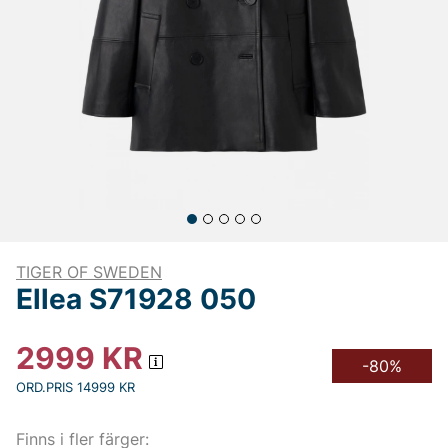
TIGER OF SWEDEN
Ellea S71928 050
2999
KR
-80%
ORD.PRIS 14999 KR
Finns i fler färger: