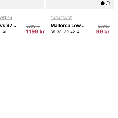
SWEDEN
ENDURANCE
Lawin Rws S71524 14A
Mallorca Low Cut Socks 8-Pack
2999 kr
269 kr
1199 kr
99 kr
L
XL
35-38
39-42
43-46