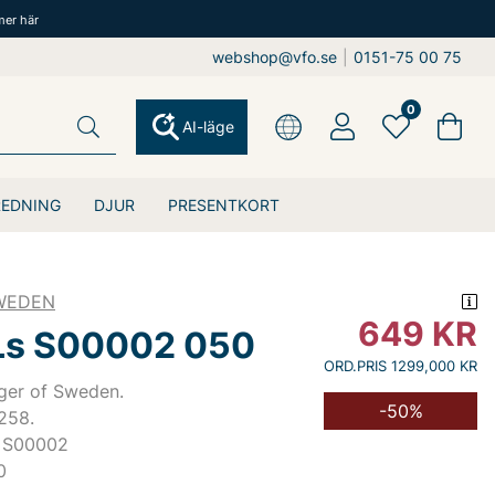
mer här
webshop@vfo.se
|
0151-75 00 75
0
AI-läge
REDNING
DJUR
PRESENTKORT
SWEDEN
649
KR
 Ls S00002 050
ORD.PRIS 1299,000 KR
ger of Sweden.
-50%
258.
 S00002
0