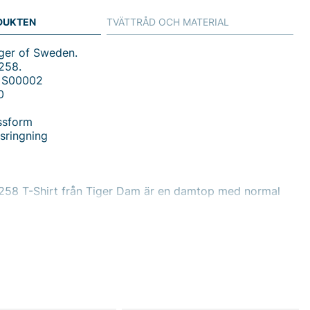
DUKTEN
TVÄTTRÅD OCH MATERIAL
ger of Sweden.
258.
 S00002
0
ssform
sringning
0258 T-Shirt från Tiger Dam är en damtop med normal
m förenar enkelhet och modern elegans. Den runda
en och den draperade fronten ger en feminin silhuett
nas påträngande, vilket gör toppen lika bekväm som
dagen. Tillverkad i 100% Lyocell får tyget en mjuk, följsam
tmärkt drapering och god andningsförmåga, vilket lockar
it användande och sval känsla även när dagen känns aktiv.
 draperingen fungerar som en unik detalj som lyfter