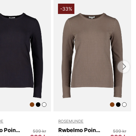
n att tumma på komforten. Den här t-shirten är enkel att
 den med denim för en avslappnad vardagslook, eller
-33%
n med kjol och ljusare lager för en mer uppklädd stil.
a passformen gör att toppen sitter snyggt oavsett
h ger samtidigt rörelsefrihet, vilket gör Elois Ls S00258
tligt val i garderoben. Att välja denna Lyocell-topp innebär
kus på hållbara materialval och kvalitet i varje söm, utan
taljer.
ngsvis erbjuder Elois Ls S00258 T-Shirt från Tiger Dam
g känsla i ett praktiskt och tidlöst plagg. En mångsidig
assar nästan alla tillfällen och som gör sig bra både i
 i mer uppstyrda looks.
du handlar i vår webbshop. Besök oss även i vår butik i
s mer på
www.vfo.se
DE
ROSEMUNDE
Rwbelmo Pointelle Ls T-shirt
Rwbelmo Pointelle Ls T-shirt
599 kr
599 kr