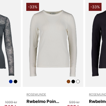
outfiten uta
styla; passa
-33%
-33%
kombinera de
Den naturlig
kroppstyp oc
till ett påli
också ett fo
överdrivna de
Sammanfattni
en mjuk, lyxi
damtop som p
vardagen och
Tack för att 
Vingåker.
Lä
ROSEMUNDE
ROSEMUN
Rwbelmo Pointelle Ls T-shirt
1099 kr
599 kr