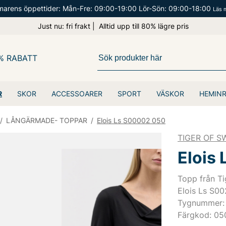
arens öppettider: Mån-Fre: 09:00-19:00 Lör-Sön: 09:00-18:00
Läs 
Just nu: fri frakt | Alltid upp till 80% lägre pris
% RABATT
R
SKOR
ACCESSOARER
SPORT
VÄSKOR
HEMIN
/
LÅNGÄRMADE- TOPPAR
/
Elois Ls S00002 050
TIGER OF 
Elois
Topp från Ti
Elois Ls S00
Tygnummer:
Färgkod: 05