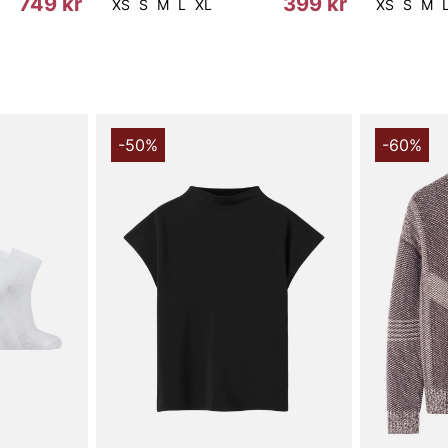
749 kr
399 kr
XS
S
M
L
XL
XS
S
M
-50%
-60%