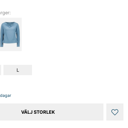
ärger:
L
sdagar
VÄLJ STORLEK