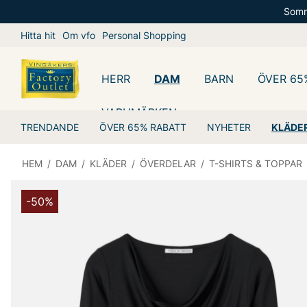
Somm
Hitta hit
Om vfo
Personal Shopping
HERR
DAM
BARN
ÖVER 65
VARUMÄRKEN
TRENDANDE
ÖVER 65% RABATT
NYHETER
KLÄDE
HEM
/
DAM
/
KLÄDER
/
ÖVERDELAR
/
T-SHIRTS & TOPPAR
-50%