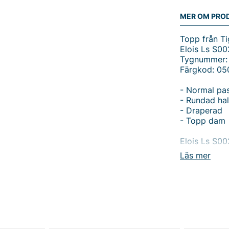
MER OM PRO
Topp från Ti
Elois Ls S00
Tygnummer:
Färgkod: 05
- Normal pa
- Rundad hal
- Draperad
- Topp dam
Elois Ls S0
passform so
Läs mer
halsringning
utan att kän
stilren i var
finish med u
till långvar
Den lekfulla