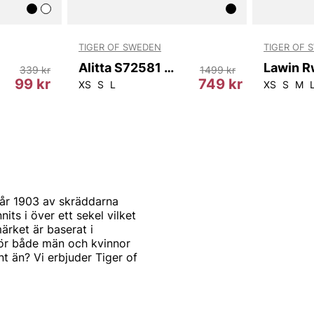
TIGER OF SWEDEN
TIGER OF 
Alitta S72581 050
339 kr
1499 kr
99 kr
749 kr
47-50
XS
S
L
XS
S
M
år 1903 av skräddarna
s i över ett sekel vilket
ärket är baserat i
för både män och kvinnor
t än? Vi erbjuder Tiger of