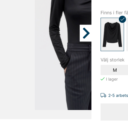
Finns i fler f
Välj storlek
M
2-5 arbet