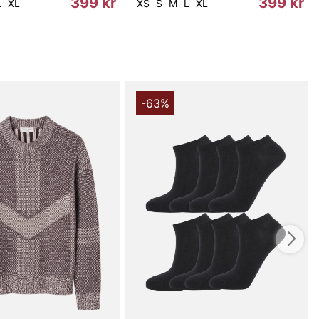
399 kr
399 kr
L
XL
XS
S
M
L
XL
-63%