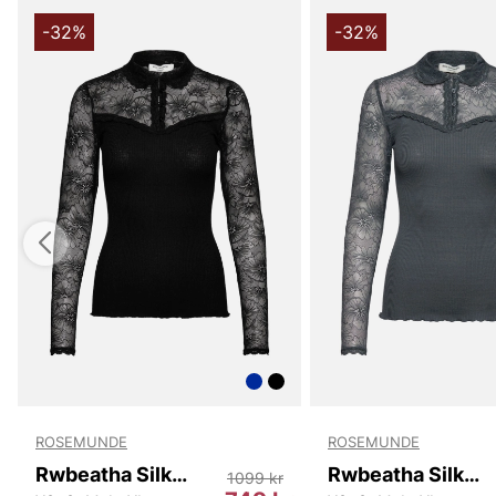
-32%
-32%
ROSEMUNDE
ROSEMUNDE
Rwbeatha Silk Ls Lace Polo T-shirt
Rwbeatha Silk Ls Lace Polo T-shirt
1099 kr