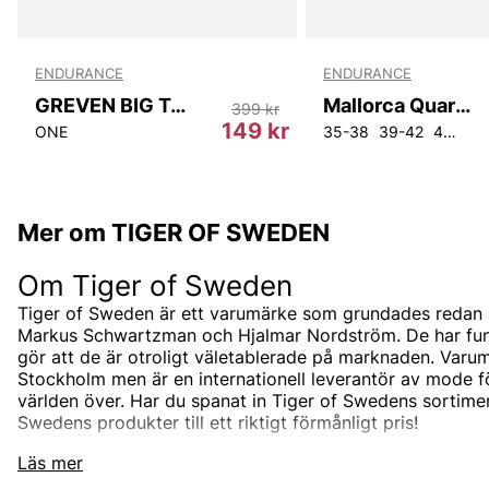
ENDURANCE
ENDURANCE
GREVEN BIG TOILET BAG
Mallorca Quarter Socks 8-Pack
399 kr
r
149 kr
32
W25L34
ONE
W26L34
W27L34
W28L34
W29L34
35-38
39-42
43-46
Mer om TIGER OF SWEDEN
Om Tiger of Sweden
Tiger of Sweden är ett varumärke som grundades redan 
Markus Schwartzman och Hjalmar Nordström. De har funnit
gör att de är otroligt väletablerade på marknaden. Varum
Stockholm men är en internationell leverantör av mode 
världen över. Har du spanat in Tiger of Swedens sortimen
Swedens produkter till ett riktigt förmånligt pris!
Tiger of Swedens sortiment
Läs mer