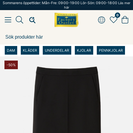
Sommarens öppettider: Mån-Fre: 09:00-19:00 Lör-Sön: 09:00-18:00
Läs mer
här
0
DAM
KLÄDER
UNDERDELAR
KJOLAR
PENNKJOLAR
-50%