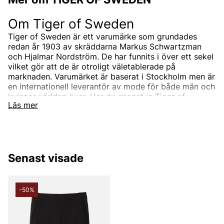
Om Tiger of Sweden
Tiger of Sweden är ett varumärke som grundades
redan år 1903 av skräddarna Markus Schwartzman
och Hjalmar Nordström. De har funnits i över ett sekel
vilket gör att de är otroligt väletablerade på
marknaden. Varumärket är baserat i Stockholm men är
en internationell leverantör av mode för både män och
kvinnor världen över. Har du spanat in Tiger of
Läs mer
Swedens sortiment än? Vi erbjuder Tiger of Swedens
produkter till ett riktigt förmånligt pris!
Tiger of Swedens sortiment
Designermärket Tiger of Sweden är minimalistiskt,
Senast visade
tidlöst och modernt. Produkterna är oftast enfärgade
och associerade med skandinaviskt mode. Alla
produkter designas i den Stockholmsbaserade studion
men de samarbetar också med de bästa
-50%
leverantörerna i branschen som de utvecklar unika
modekollektioner tillsammans med. Välskräddat mode
är helt enkelt Tiger of Swedens signum.