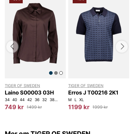
TIGER OF SWEDEN
TIGER OF SWEDEN
T
Laino S00003 03H
Erros J T00216 2K1
0
W30L30
34
40
44
W31L32
42
36
32
38
46
M
L
XL
S
749 kr
1199 kr
1499 kr
1999 kr
Mer om TIGER OF SWEDEN