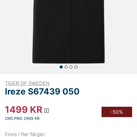
TIGER OF SWEDEN
Ireze S67439 050
1499
KR
-50%
ORD.PRIS 2999 KR
Finns i fler färger: