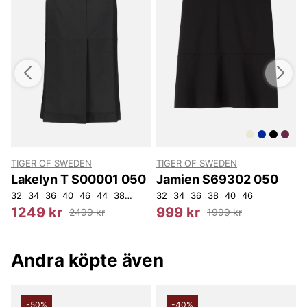
TIGER OF SWEDEN
TIGER OF SWEDEN
T
Lakelyn T S00001 050
Jamien S69302 050
32
34
36
40
46
44
38
42
32
34
36
38
40
46
3
1249 kr
999 kr
2499 kr
1999 kr
Andra köpte även
-50%
-40%