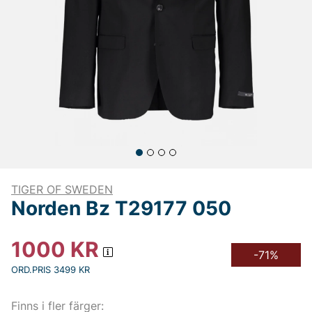
TIGER OF SWEDEN
Norden Bz T29177 050
1000
KR
-71%
ORD.PRIS 3499 KR
Finns i fler färger: