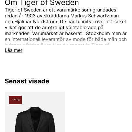
Om Tiger of Sweden
Tiger of Sweden är ett varumärke som grundades
redan år 1903 av skräddarna Markus Schwartzman
och Hjalmar Nordström. De har funnits i över ett sekel
vilket gör att de är otroligt väletablerade på
marknaden. Varumärket är baserat i Stockholm men är
en internationell leverantör av mode för både män och
kvinnor världen över. Har du spanat in Tiger of
Läs mer
Swedens sortiment än? Vi erbjuder Tiger of Swedens
produkter till ett riktigt förmånligt pris!
Tiger of Swedens sortiment
Designermärket Tiger of Sweden är minimalistiskt,
Senast visade
tidlöst och modernt. Produkterna är oftast enfärgade
och associerade med skandinaviskt mode. Alla
produkter designas i den Stockholmsbaserade studion
men de samarbetar också med de bästa
-71%
leverantörerna i branschen som de utvecklar unika
modekollektioner tillsammans med. Välskräddat mode
är helt enkelt Tiger of Swedens signum.
Under åren har produktutbudet breddats och speciellt
utbudet för män. Idag kan du hitta både Tiger of