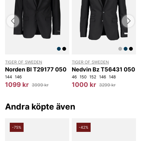
TIGER OF SWEDEN
TIGER OF SWEDEN
T
1
Norden Bl T29177 050
Nedvin Bz T56431 050
148
144
152
146
46
150
152
146
148
4
1099 kr
1000 kr
3999 kr
3299 kr
Andra köpte även
-75%
-42%