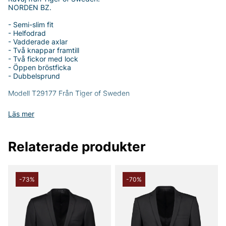
NORDEN BZ.
- Semi-slim fit
- Helfodrad
- Vadderade axlar
- Två knappar framtill
- Två fickor med lock
- Öppen bröstficka
- Dubbelsprund
Modell T29177 Från Tiger of Sweden
Läs mer
Tack för att du handlar i vår webbshop. Besök oss även i vår
butik i Vingåker.
Läs mer på
www.vfo.se
Relaterade produkter
-73%
-70%