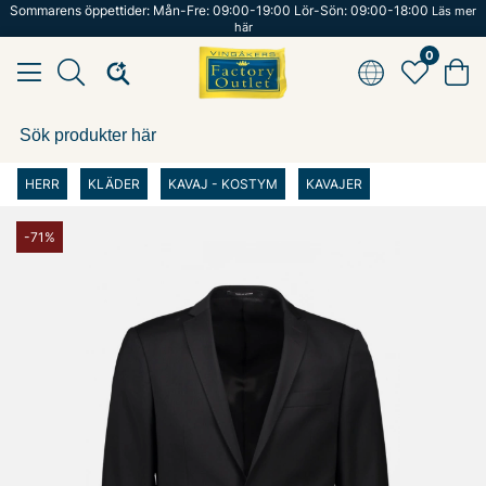
Sommarens öppettider: Mån-Fre: 09:00-19:00 Lör-Sön: 09:00-18:00
Läs mer
här
0
HERR
KLÄDER
KAVAJ - KOSTYM
KAVAJER
-71%