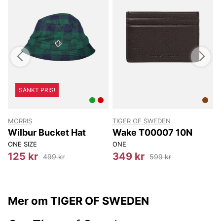
SÄNKT PRIS!
MORRIS
TIGER OF SWEDEN
T
Wilbur Bucket Hat
Wake T00007 10N
ONE SIZE
ONE
8
125 kr
349 kr
499 kr
599 kr
Mer om TIGER OF SWEDEN