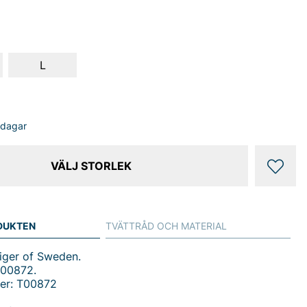
L
sdagar
VÄLJ STORLEK
DUKTEN
TVÄTTRÅD OCH MATERIAL
Tiger of Sweden.
T00872.
er: T00872