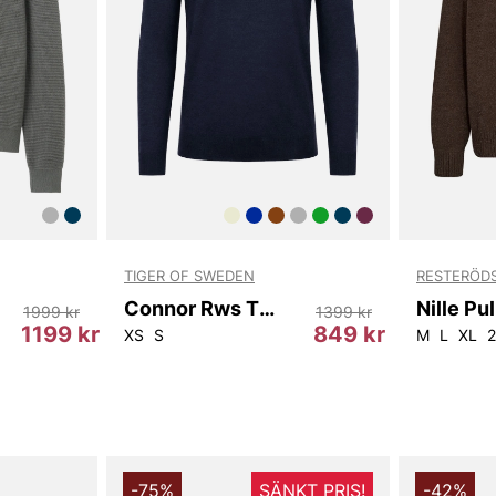
Designen fok
estetik. Den
de välplace
stylas upp el
för dig som 
behåller sin
Oliver Rms T
ett varmt, b
lager. Den är
exklusiv uta
praktiska de
TIGER OF SWEDEN
RESTERÖD
Välj denna t
tröja för he
Connor Rws T68915 284
Nille Pu
1999 kr
1399 kr
1199 kr
849 kr
XS
S
M
L
XL
Tack för att 
Vingåker.
Lä
-75%
SÄNKT PRIS!
-42%