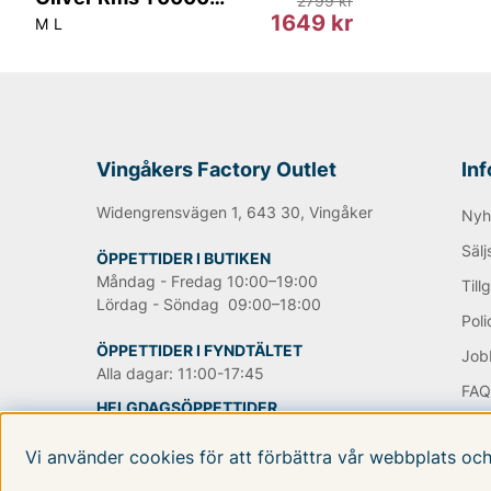
2799 kr
alltid och det tycker vi att alla bör ha i sin basgarderob.
1649 kr
M
L
sortiment hittar du många olika varianter av just svarta
axelremsväskor men också större handväskor där du får
hittar såklart också datorväskor och portföljer, allt som
Handla Tiger of Sweden produkter med upp till 70% lägre 
Här hittar du produkter för alla smaker.
Vingåkers Factory Outlet
In
Happy shopping önskar vi på Vingåkers Factory Outlet
Widengrensvägen 1, 643 30, Vingåker
Nyh
Sälj
Andra populära varumärken:
ÖPPETTIDER I BUTIKEN
Måndag - Fredag 10:00–19:00
Till
Lördag - Söndag 09:00–18:00
LEE
Poli
NN07
ÖPPETTIDER I FYNDTÄLTET
Job
Björn Borg
Alla dagar: 11:00-17:45
Replay
FA
Oscar Jacobson
HELGDAGSÖPPETTIDER
OM 
www
TILLGÄNGLIGHETSVERKTYG
Vi använder cookies för att förbättra vår webbplats oc