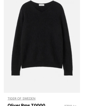
klassiska jackorna är också väldigt populära, speciellt T
herr och skinnjackor för herr.
Varumärket är också ett go-to-brand när man är ute efter
både för dam och herr. Med sin minimalistiska design, ex
perfekta passform kan du vara säker på att du får en k
kan använda i flera år framöver. En kostym behöver inte b
tillställning, Tiger of Swedens kostymer och kavajer kan d
vardags. Bär en kavaj till t.ex. jeans eller ett par avsla
känslan av att vara moderiktig även till vardags.
Tiger of Sweden jeans
Tiger of Swedens herrjeans och herrbyxor är väldigt popul
brett sortiment av jeans till ett riktigt bra pris, både sli
skinny. Med över 100 år av erfarenhet och kunskap kan 
där perfekta jeansen som du förmodligen eftersträvar. Je
materialet med en bekväm passform, för vad gillar man i
som både är snygga men också är otroligt sköna?
Tiger of Sweden väskor och acces
Vi tycker det är viktigt att inte bara planera sin outfit i
tänka på accesoarerna. En viktig detalj är väskan du välj
TIGER OF SWEDEN
övriga outfiten genom att kombinera färgerna. En klassi
Oliver Rms T00008 050