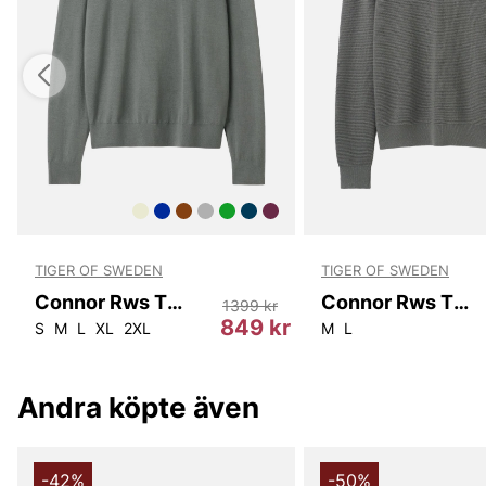
TIGER OF SWEDEN
TIGER OF SWEDEN
Connor Rws T68915 004
Connor Rws T00007 004
1399 kr
r
849 kr
S
M
L
XL
2XL
M
L
Andra köpte även
-42%
-50%