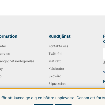
 I Tiger of Swedens
 väskor, både smidiga
 plats med mer saker. Du
 du kan tänkas behöva!
pris än i ordinarie handel!
formation
Kundtjänst
 AB!
eter
Kontakta oss
service
Tvättråd
gänglighetsredogörelse
Mät rätt
J
cy
Klädkoder
V
b
Skovård
Q
Slipsskolan
E-POST från
Nyhetsbrev
.vfo.se
h för att kunna ge dig en bättre upplevelse. Genom att fo