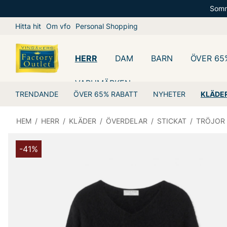
Somm
Hitta hit
Om vfo
Personal Shopping
HERR
DAM
BARN
ÖVER 65
VARUMÄRKEN
TRENDANDE
ÖVER 65% RABATT
NYHETER
KLÄDE
HEM
/
HERR
/
KLÄDER
/
ÖVERDELAR
/
STICKAT
/
TRÖJOR
-41%