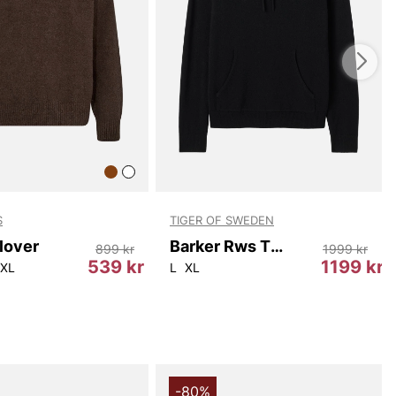
userar på rena detaljer och en modern men tidlös
 stickade strukturen och de räta linjerna tillsammans med
rade muddarna skapar ett modernt uttryck som kan
ler ned beroende på tillfälle. Denna tröja är ett bra val
söker en mångsidig, kvalitetsfylld stickad tröja som
 form och känsla över säsonger.
00872 är perfekt för en stilren garderob som behöver
ekvämt och lättvikt alternativ för säsongens lager-på-
 ett naturligt val för den som vill ha en tröja som känns
n att vara för prålig, samtidigt som den erbjuder
taljer och en passform som passar de flesta kroppstyper.
S
TIGER OF SWEDEN
röja om du söker en klassisk, mjuk och pålitlig stickad
rrar som vill ha komfort och stil i ett och samma plagg.
llover
Barker Rws T00007 050
899 kr
1999 kr
539 kr
1199 kr
2XL
L
XL
du handlar i vår webbshop. Besök oss även i vår butik i
s mer på
www.vfo.se
-80%