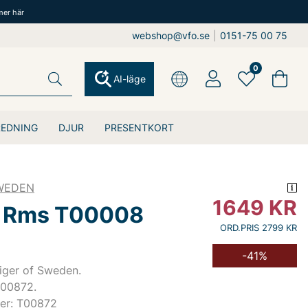
mer här
webshop@vfo.se
|
0151-75 00 75
0
AI-läge
REDNING
DJUR
PRESENTKORT
SWEDEN
1649
KR
r Rms T00008
ORD.PRIS 2799 KR
-41%
Tiger of Sweden.
T00872.
er: T00872