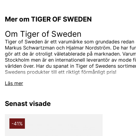
Mer om TIGER OF SWEDEN
Om Tiger of Sweden
Tiger of Sweden är ett varumärke som grundades redan 
Markus Schwartzman och Hjalmar Nordström. De har funnit
gör att de är otroligt väletablerade på marknaden. Varum
Stockholm men är en internationell leverantör av mode 
världen över. Har du spanat in Tiger of Swedens sortimen
Swedens produkter till ett riktigt förmånligt pris!
Tiger of Swedens sortiment
Läs mer
Designermärket Tiger of Sweden är minimalistiskt, tidlö
är oftast enfärgade och associerade med skandinaviskt 
Senast visade
designas i den Stockholmsbaserade studion men de sam
bästa leverantörerna i branschen som de utvecklar unik
tillsammans med. Välskräddat mode är helt enkelt Tiger
-41%
Under åren har produktutbudet breddats och speciellt u
hitta både Tiger of Sweden herrskjortor och Tiger of Sw