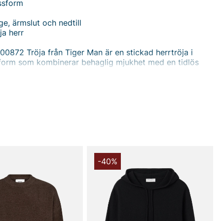
ssform
ge, ärmslut och nedtill
ja herr
00872 Tröja från Tiger Man är en stickad herrtröja i
form som kombinerar behaglig mjukhet med en tidlös
V-ringade halsen ger en avslappnad men stilren look
både vardags- och mer uppklädda outfits. Mudd i krage,
edtill ger tröjan en tydlig struktur och hjälper den att
en över tid, samtidigt som den ger en bekväm och
la när du rör dig. Denna tröja fungerar utmärkt som
er en jacka eller ensam som en varm, elegant topp till
hinos.
av en mjuk mohairblandning dominerad av 72% mohair,
n lyxig känsla mot huden och en behaglig värme utan att
-40%
 Denna känsla förstärks av 26% polyamid som bidrar till
h formstabilitet, samt 2% elastan som ger lite stretch för
frihet och en bättre passform genom hela dagen. Denna
gör tröjan både skön att bära och hållbar i vardagligt
t offra den eleganta, lätt glansiga look som mohair ger.