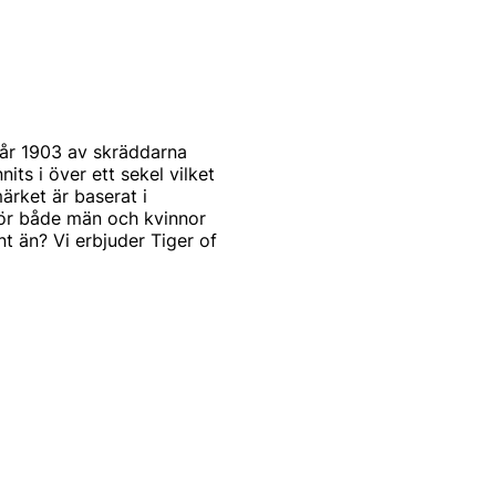
år 1903 av skräddarna
s i över ett sekel vilket
ärket är baserat i
för både män och kvinnor
t än? Vi erbjuder Tiger of
st och modernt. Produkterna
mode. Alla produkter
arbetar också med de
a modekollektioner
 of Swedens signum.
tbudet för män. Idag kan du
eden herrtröjor. De