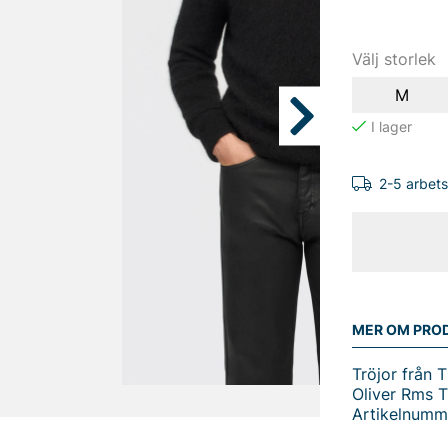
Välj storlek
M
2-5 arbet
MER OM PRO
Tröjor från 
Oliver Rms 
Artikelnumm