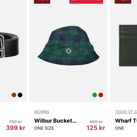
MORRIS
TIGER OF 
Wilbur Bucket Hat
799 kr
499 kr
399 kr
125 kr
05
ONE SIZE
ONE