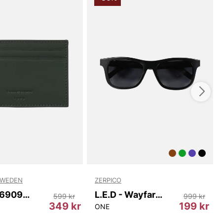
SWEDEN
ZERPICO
Wharf T69097 403
L.E.D - Wayfarer
599 kr
999 kr
349 kr
199 kr
ONE