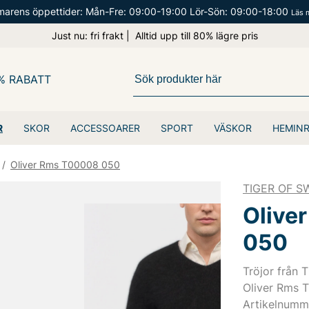
arens öppettider: Mån-Fre: 09:00-19:00 Lör-Sön: 09:00-18:00
Läs 
Just nu: fri frakt | Alltid upp till 80% lägre pris
% RABATT
R
SKOR
ACCESSOARER
SPORT
VÄSKOR
HEMIN
/
Oliver Rms T00008 050
TIGER OF 
Olive
050
Tröjor från 
Oliver Rms 
Artikelnumm