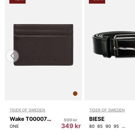
TIGER OF SWEDEN
TIGER OF SWEDEN
Wake T00007 10N
BIESE
599 kr
r
349 kr
ONE
80
85
90
95
100
1