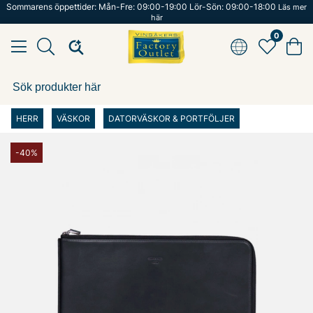
Sommarens öppettider: Mån-Fre: 09:00-19:00 Lör-Sön: 09:00-18:00
Läs mer
här
0
HERR
VÄSKOR
DATORVÄSKOR & PORTFÖLJER
-40%