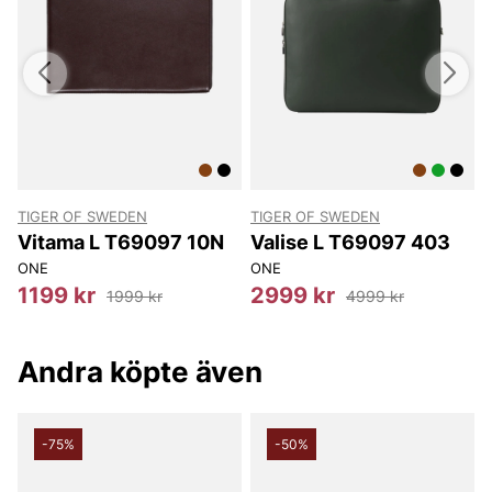
TIGER OF SWEDEN
TIGER OF SWEDEN
T
Vitama L T69097 10N
Valise L T69097 403
ONE
ONE
1199 kr
2999 kr
1999 kr
4999 kr
Andra köpte även
-75%
-50%