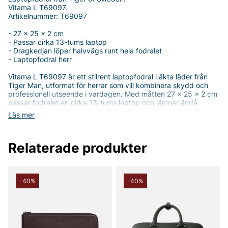
Vitama L T69097.
Artikelnummer: T69097
- 27 x 25 x 2 cm
- Passar cirka 13-tums laptop
- Dragkedjan löper halvvägs runt hela fodralet
- Laptopfodral herr
Vitama L T69097 är ett stilrent laptopfodral i äkta läder från
Tiger Man, utformat för herrar som vill kombinera skydd och
professionell utseende i vardagen. Med måtten 27 x 25 x 2 cm
passar fodralet en cirka 13-tums laptop och lämnar ändå
utrymme för några få tillbehör. Den praktiska dragkedjan löper
Läs mer
halvvägs runt fodralet, vilket gör det enklare att lägga i och ta
ut din dator samtidigt som skyddet behålls när fodralet stängs.
Tillverkad i 100% läder ger fodralet en tidlös, klassisk look som
Relaterade produkter
passar både kontoret och resan, och som åldras med karaktär
över tid. Den tunna, men robusta profilen gör det enkelt att
bära i väskan eller som ett fristående skydd i en packad
arbetsdag. Vitama L T69097 är därför ett starkt val om du
söker ett snyggt och funktionellt laptopfodral som håller din
-40%
-40%
dator säker utan att kompromissa med stil och komfort.
Tack för att du handlar i vår webbshop. Besök oss även i vår
butik i Vingåker.
Läs mer på
www.vfo.se