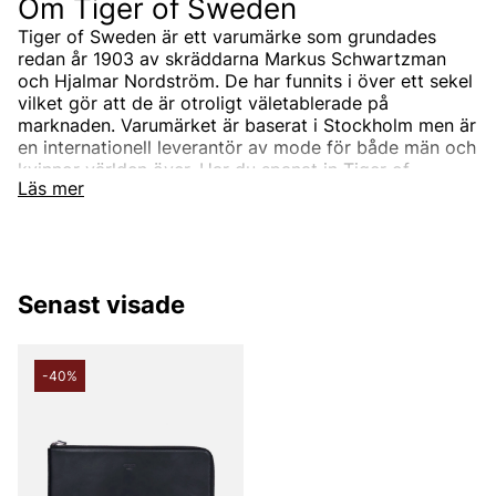
Om Tiger of Sweden
Tiger of Sweden är ett varumärke som grundades
redan år 1903 av skräddarna Markus Schwartzman
och Hjalmar Nordström. De har funnits i över ett sekel
vilket gör att de är otroligt väletablerade på
marknaden. Varumärket är baserat i Stockholm men är
en internationell leverantör av mode för både män och
kvinnor världen över. Har du spanat in Tiger of
Läs mer
Swedens sortiment än? Vi erbjuder Tiger of Swedens
produkter till ett riktigt förmånligt pris!
Tiger of Swedens sortiment
Designermärket Tiger of Sweden är minimalistiskt,
Senast visade
tidlöst och modernt. Produkterna är oftast enfärgade
och associerade med skandinaviskt mode. Alla
produkter designas i den Stockholmsbaserade studion
men de samarbetar också med de bästa
-40%
leverantörerna i branschen som de utvecklar unika
modekollektioner tillsammans med. Välskräddat mode
är helt enkelt Tiger of Swedens signum.
Under åren har produktutbudet breddats och speciellt
utbudet för män. Idag kan du hitta både Tiger of