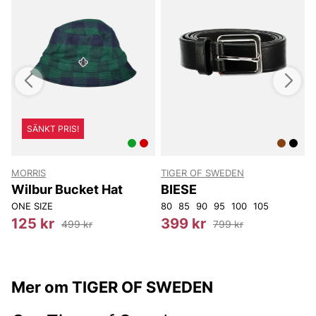
SÄNKT PRIS!
MORRIS
TIGER OF SWEDEN
Z
Wilbur Bucket Hat
BIESE
ONE SIZE
80
85
90
95
100
105
125 kr
399 kr
499 kr
799 kr
Mer om TIGER OF SWEDEN