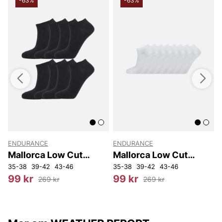
-63%
-63%
ENDURANCE
ENDURANCE
Mallorca Low Cut
Mallorca Low Cut
Socks 8-Pack
Socks 8-Pack
35-38
39-42
43-46
35-38
39-42
43-46
3
99 kr
99 kr
269 kr
269 kr