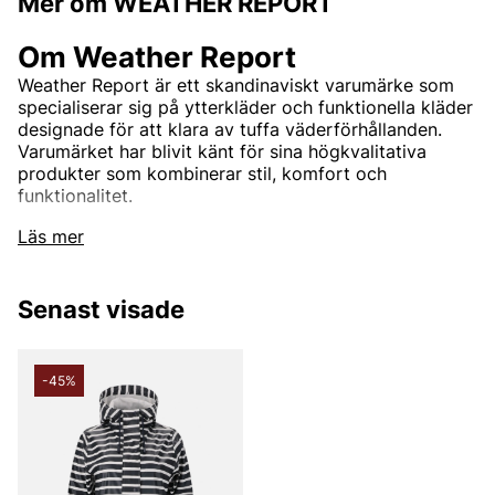
Mer om WEATHER REPORT
Om Weather Report
Weather Report är ett skandinaviskt varumärke som
specialiserar sig på ytterkläder och funktionella kläder
designade för att klara av tuffa väderförhållanden.
Varumärket har blivit känt för sina högkvalitativa
produkter som kombinerar stil, komfort och
funktionalitet.
Läs mer
Grundandet och Visionen
Weather Report grundades i Danmark och har sina
Senast visade
rötter i den skandinaviska traditionen av att skapa
kläder som är både praktiska och estetiskt tilltalande.
Grundarnas vision var att erbjuda ytterkläder som
-45%
kunde möta kraven från det nordiska klimatet,
samtidigt som de tilltalade en bred publik med sitt
stilrena och moderna design.
Produktutbud och Design