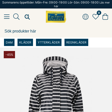
Sommarens öppettider: Mån-Fre: 09:00-19:00 Lör-Sön: 09:00-18:00
Läs mer
här
0
DAM
KLÄDER
YTTERKLÄDER
REGNKLÄDER
-45%