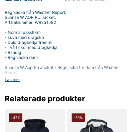
Regnjacka från Weather Report.
Sunrise W AOP PU Jacket.
Artikelnummer: WR251592
- Normal passform
- Luva med dragsko
- Dold dragkedja framtill
- Två fickor med dragkedja
- Randig
- Regnjacka dam
Sunrise W Aop Pu Jacket - Regnjacka för dam från Weather
Report
Läs mer
Upplev både stil och funktionalitet med Sunrise W Aop Pu
Jacket, en perfekt regnjacka för den moderna kvinnan. Denna
jacka, designad av Weather Report, erbjuder en normal
Relaterade produkter
passform som smickrar silhuetten och ger dig rörelsefrihet,
oavsett om du är på väg till jobbet eller ut i naturen.
Jackan är tillverkad av 100% polyester, vilket gör den både lätt
och slitstark. Det vattenavvisande materialet ser till att du hålls
-47%
-50%
torr även under de mest oförutsägbara väderförhållandena,
vilket gör den till en ovärderlig del av din garderob.