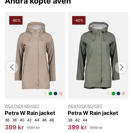
Andra köpte även
-60%
-60%
WEATHER REPORT
WEATHER REPORT
Petra W Rain jacket
Petra W Rain jacket
4
W42L30
36
38
40
W31L30
42
44
W36L30
46
48
W31L32
38
W33L32
42
44
W35L32
W36L32
W3
4
399 kr
399 kr
999 kr
999 kr