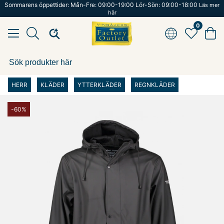
Sommarens öppettider: Mån-Fre: 09:00-19:00 Lör-Sön: 09:00-18:00
Läs mer
här
0
HERR
KLÄDER
YTTERKLÄDER
REGNKLÄDER
-60%