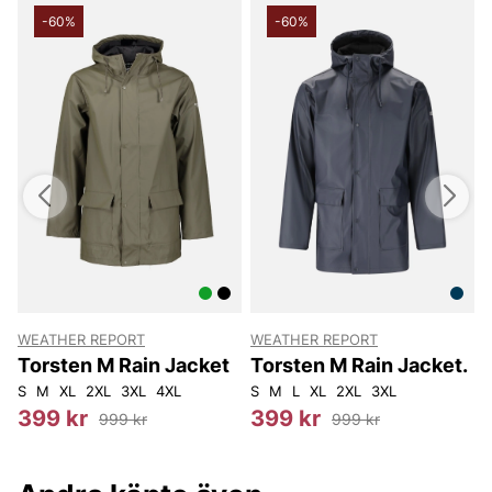
-60%
-60%
WEATHER REPORT
WEATHER REPORT
Torsten M Rain Jacket
Torsten M Rain Jacket.
S
M
XL
2XL
3XL
4XL
S
M
L
XL
2XL
3XL
S
399 kr
399 kr
999 kr
999 kr