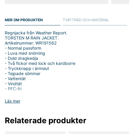
MER OM PRODUKTEN
TVÄTTRÅD OCH MATERIAL
Regnjacka från Weather Report.
TORSTEN M RAIN JACKET.
Artikelnummer: WR191562
- Normal passform
- Luva med snörning
- Dold dragkedja
- Två fickor med lock och kardborre
- Tryckknapp i ärmslut
- Tejpade sömmar
- Vattentät
- Vindtät
- PFC-fri
Tack för att du handlar i vår webbshop. Besök oss även i vår
Läs mer
butik i Vingåker.
Läs mer på
www.vfo.se
Relaterade produkter