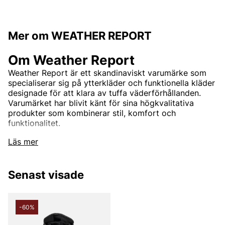
Mer om WEATHER REPORT
Om Weather Report
Weather Report är ett skandinaviskt varumärke som
specialiserar sig på ytterkläder och funktionella kläder
designade för att klara av tuffa väderförhållanden.
Varumärket har blivit känt för sina högkvalitativa
produkter som kombinerar stil, komfort och
funktionalitet.
Läs mer
Grundandet och Visionen
Weather Report grundades i Danmark och har sina
Senast visade
rötter i den skandinaviska traditionen av att skapa
kläder som är både praktiska och estetiskt tilltalande.
Grundarnas vision var att erbjuda ytterkläder som
-60%
kunde möta kraven från det nordiska klimatet,
samtidigt som de tilltalade en bred publik med sitt