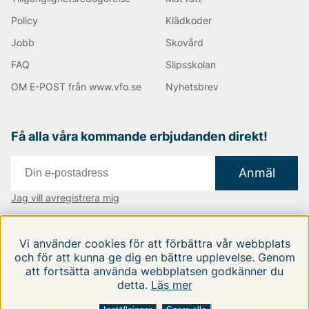
Policy
Klädkoder
Jobb
Skovård
FAQ
Slipsskolan
OM E-POST från www.vfo.se
Nyhetsbrev
Få alla våra kommande erbjudanden direkt!
Anmäl
Jag vill avregistrera mig
Vi finns i:
Danmark
|
Finland
|
Sverige
Vi använder cookies för att förbättra vår webbplats
Följ oss på våra sociala medier
och för att kunna ge dig en bättre upplevelse. Genom
att fortsätta använda webbplatsen godkänner du
detta.
Läs mer