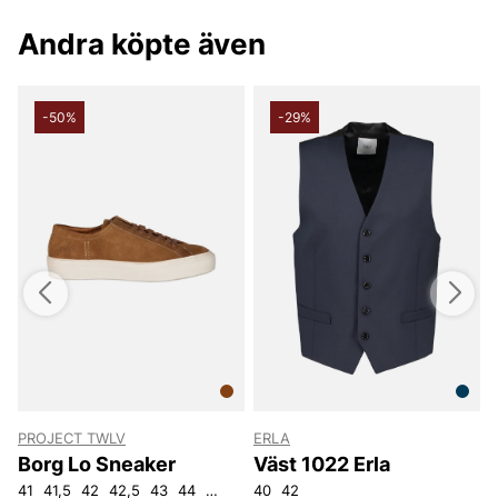
Andra köpte även
-50%
-29%
PROJECT TWLV
ERLA
J
Borg Lo Sneaker
Väst 1022 Erla
41
41,5
42
42,5
43
44
44,5
45
40
40,5
42
S