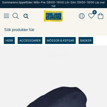
Sommarens öppettider: Mån-Fre: 09:00-19:00 Lör-Sön: 09:00-18:00
Läs mer
här
0
HERR
ACCESSOARER
MÖSSOR & KEPSAR
BASKER