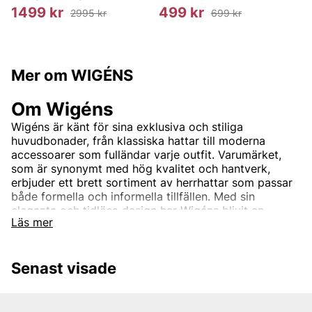
1499 kr
499 kr
2995 kr
699 kr
Mer om WIGÉNS
Om Wigéns
Wigéns är känt för sina exklusiva och stiliga
huvudbonader, från klassiska hattar till moderna
accessoarer som fulländar varje outfit. Varumärket,
som är synonymt med hög kvalitet och hantverk,
erbjuder ett brett sortiment av herrhattar som passar
både formella och informella tillfällen. Med sin
eleganta och tidlösa design har Wigéns blivit en
Läs mer
favorit för dem som vill addera en sofistikerad touch
till sin stil.
Hos Vingåkers Factory Outlet hittar du Wigéns hattar
Senast visade
och huvudbonader till fantastiska outletpriser,
perfekta för att fullända din look och ge ett lyft till din
garderob.