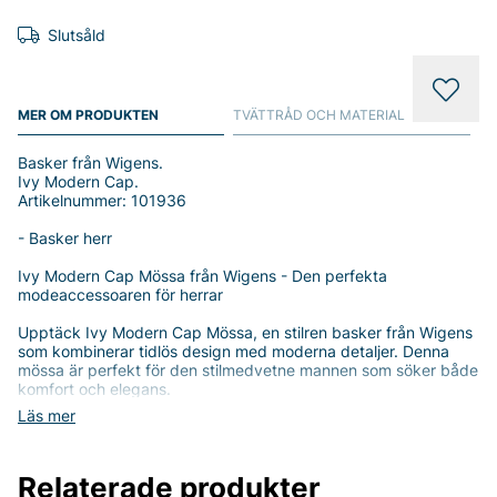
Slutsåld
MER OM PRODUKTEN
TVÄTTRÅD OCH MATERIAL
Basker från Wigens.
Ivy Modern Cap.
Artikelnummer: 101936
- Basker herr
Ivy Modern Cap Mössa från Wigens - Den perfekta
modeaccessoaren för herrar
Upptäck Ivy Modern Cap Mössa, en stilren basker från Wigens
som kombinerar tidlös design med moderna detaljer. Denna
mössa är perfekt för den stilmedvetne mannen som söker både
komfort och elegans.
Läs mer
Tillverkad i 100% linne, erbjuder Ivy Modern Cap en lätt och
luftig känsla, idealisk för varma dagar. Det mjuka materialet ger
en skön passform som formar sig efter huvudet utan att kännas
Relaterade produkter
för tight. Insidan är fodrad med 100% polyamid, vilket gör