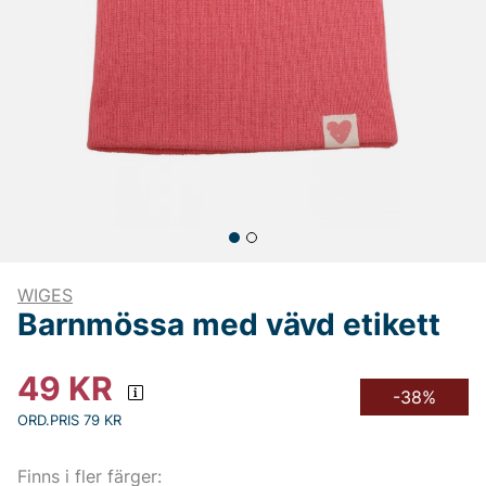
WIGES
Barnmössa med vävd etikett
49
KR
-38%
ORD.PRIS 79 KR
Finns i fler färger: