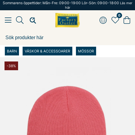
Sommarens öppettider: Mån-Fre: 09:00-19:00 Lör-Sön: 09:00-18:00
Läs mer
här
0
BARN
VÄSKOR & ACCESSOARER
MÖSSOR
-38%