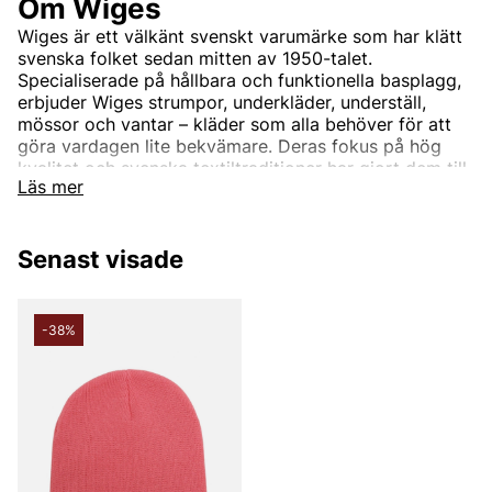
Om Wiges
Wiges är ett välkänt svenskt varumärke som har klätt
svenska folket sedan mitten av 1950-talet.
Specialiserade på hållbara och funktionella basplagg,
erbjuder Wiges strumpor, underkläder, underställ,
mössor och vantar – kläder som alla behöver för att
göra vardagen lite bekvämare. Deras fokus på hög
kvalitet och svenska textiltraditioner har gjort dem till
Läs mer
en självklar del av många garderober. Hos Vingåkers
Factory Outlet hittar du ett urval av Wiges plagg till
förmånliga priser, som hjälper dig att hålla stilen utan
Senast visade
att kompromissa på komforten.
-38%