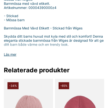
Barnmössa med vävd etikett.
Artikelnummer: 00004390000z4
- Stickad
- Mössa barn
Barnmössa Med Vävd Etikett - Stickad från Wiges
Skydda ditt barns huvud mot kyla med stil och komfort! Denna
eleganta stickade barnmössa från Wiges är designad för att ge
ditt barn både värme och en trendy look.
Mössan är tillverkad av 100% högkvalitativ bomull, vilket gör
Läs mer
den både mjuk och behaglig mot barnet hud. Den flexibla
passformen gör att mössan sitter bra på huvudet utan att
kännas tight, vilket är perfekt för en aktiv livsstil.
Relaterade produkter
Med en stilren design och en vävd etikett på sidan blir denna
mössa ett charmigt inslag i ditt barns garderob. Den finns i flera
färger som enkelt kan matchas med olika outfits, oavsett om
det är för skolan, lek eller familjeutflykter.
-34%
-65%
Denna barnmössa är inte bara funktionell, utan också ett
modeuttalande. Den ger ditt barn en pålitlig värmekälla under
kalla dagar samtidigt som den bibehåller en modern och lekfull
look. Att välja en kvalitetsmössa som denna är ett smart val för