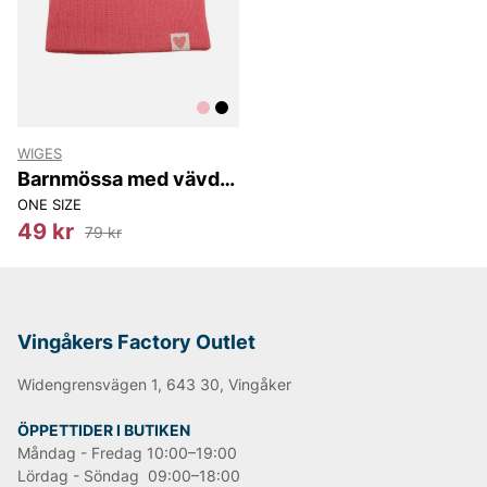
WIGES
Barnmössa med vävd
etikett
ONE SIZE
49 kr
79 kr
Vingåkers Factory Outlet
Widengrensvägen 1, 643 30, Vingåker
ÖPPETTIDER I BUTIKEN
Måndag - Fredag 10:00–19:00
Lördag - Söndag 09:00–18:00