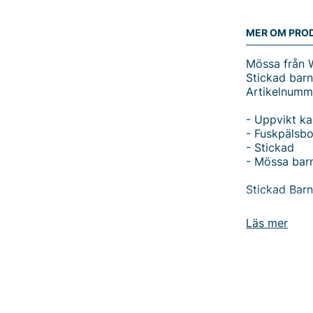
MER OM PRO
Mössa från 
Stickad ba
Artikelnum
- Uppvikt ka
- Fuskpälsbo
- Stickad
- Mössa bar
Stickad Ba
Ge ditt barn
Läs mer
Stickade Ba
designad för 
kompromiss
Mössan har e
säker passfo