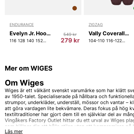
ENDURANCE
ZIGZAG
Evelyn Jr. Hoody
Vally Coverall W-PRO 10000.
549 kr
r
279 kr
116
128
140
152
164
104-110
116-122
122-
Mer om WIGES
Om Wiges
Wiges är ett välkänt svenskt varumärke som har klätt sv
av 1950-talet. Specialiserade på hållbara och funktionel
strumpor, underkläder, underställ, mössor och vantar – k
att göra vardagen lite bekvämare. Deras fokus på hög kv
textiltraditioner har gjort dem till en självklar del av m
Vingåkers Factory Outlet hittar du ett urval av Wiges plag
som hjälper dig att hålla stilen utan att kompromissa på
Läs mer