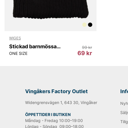
WIGES
Stickad barnmössa med pompom
99 kr
69 kr
ONE SIZE
Vingåkers Factory Outlet
In
Widengrensvägen 1, 643 30, Vingåker
Nyh
Sälj
ÖPPETTIDER I BUTIKEN
Måndag - Fredag 10:00–19:00
Till
Lördag - Söndag 09:00–18:00