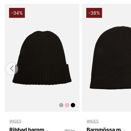
-34%
-38%
WIGES
WIGES
Ribbad barnmössa med uppvikt kant
Barnmössa med vävd etikett
89 kr