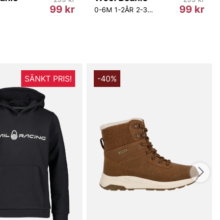
99 kr
99 kr
0-6M
1-2ÅR
2-3Y
6-12M
SÄNKT PRIS!
-40%