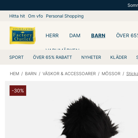
Somm
Hitta hit
Om vfo
Personal Shopping
HERR
DAM
BARN
ÖVER 65
VARUMÄRKEN
SPORT
ÖVER 65% RABATT
NYHETER
KLÄDER
HEM
/
BARN
/
VÄSKOR & ACCESSOARER
/
MÖSSOR
/
Stic
-30%