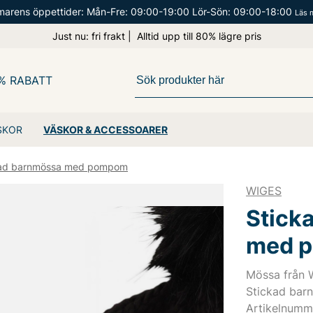
arens öppettider: Mån-Fre: 09:00-19:00 Lör-Sön: 09:00-18:00
Läs 
Just nu: fri frakt | Alltid upp till 80% lägre pris
% RABATT
SKOR
VÄSKOR & ACCESSOARER
kad barnmössa med pompom
WIGES
Stick
med 
Mössa från 
Stickad ba
Artikelnum