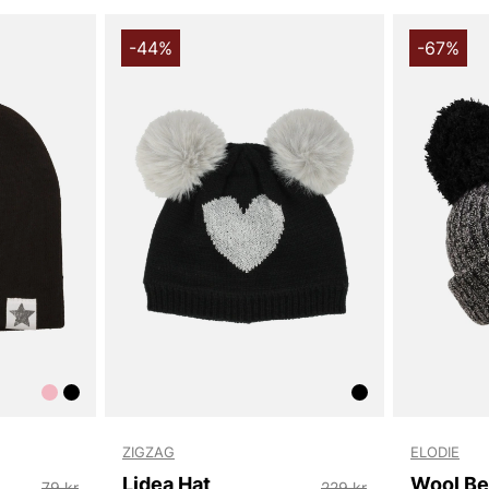
touch som ba
till mössans
vilket gör de
-44%
-67%
Mössan är ti
varm och lät
huden, vilke
Välj Sticka
praktiskt ac
för väderlek
favorit för 
Tack för att 
Vingåker.
Lä
ZIGZAG
ELODIE
Lidea Hat
Wool Be
79 kr
229 kr