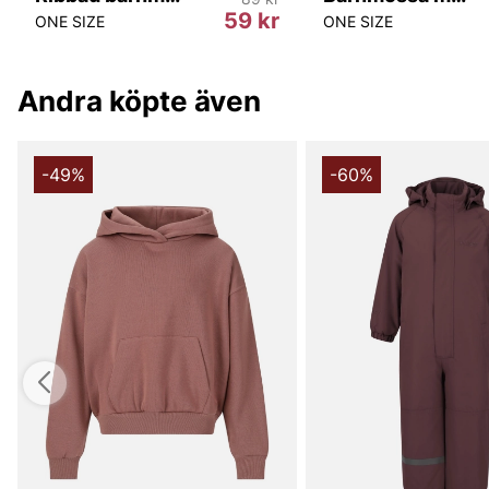
59 kr
ONE SIZE
ONE SIZE
Andra köpte även
-49%
-60%