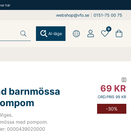
mer här
webshop@vfo.se
|
0151-75 00 75
0
AI-läge
69
KR
ad barnmössa
ORD.PRIS 99 KR
pompom
-30%
Wiges.
rnmössa med pompom.
mer: 0000439020000