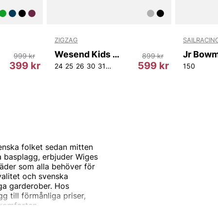
ZIGZAG
SAILRACIN
Wesend Kids Boot WP V2
999 kr
899 kr
399 kr
599 kr
128
140-146
24
25
26
30
31
32
37
38
39
150
enska folket sedan mitten
la basplagg, erbjuder Wiges
läder som alla behöver för
alitet och svenska
ånga garderober. Hos
g till förmånliga priser,
 komforten.