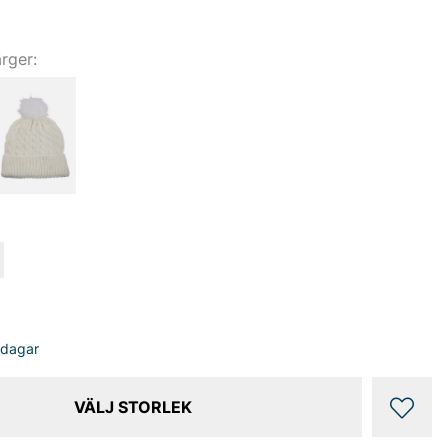
ärger:
sdagar
VÄLJ STORLEK