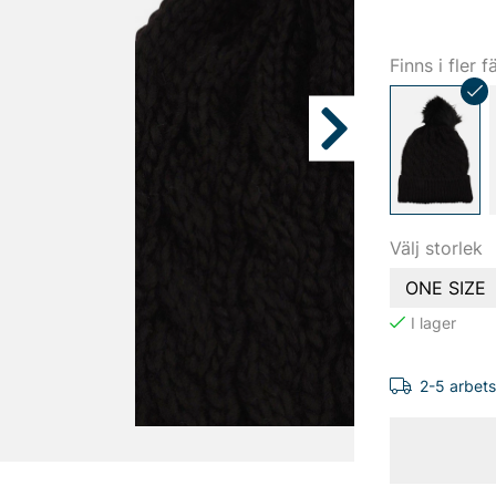
Finns i fler f
Välj storlek
ONE SIZE
2-5 arbet