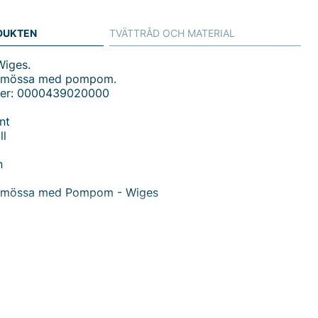
DUKTEN
TVÄTTRÅD OCH MATERIAL
Wiges.
rnmössa med pompom.
mer: 0000439020000
nt
ll
n
rnmössa med Pompom - Wiges
 den perfekta kombinationen av stil och komfort med vår
rnmössa med Pompom från Wiges. Denna mössa är
att hålla ditt barn varmt under kalla dagar, utan att
a med mode.
n praktisk uppvikt kant som säkerställer en snug och
rm. Den söta fuskpälsbollen på toppen ger en lekfull