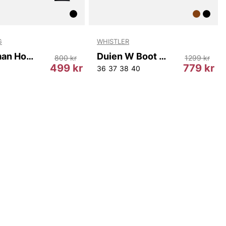
G
WHISTLER
Jr Bowman Hood
Duien W Boot WP
800 kr
1299 kr
499 kr
779 kr
36
37
38
40