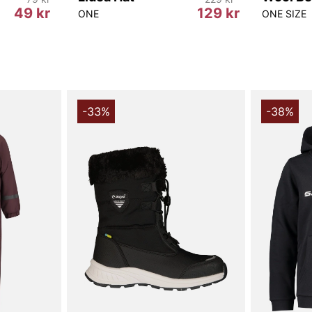
49 kr
129 kr
ONE
ONE SIZE
-33%
-38%