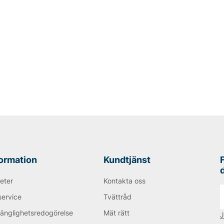
formation
Kundtjänst
eter
Kontakta oss
service
Tvättråd
gänglighetsredogörelse
Mät rätt
J