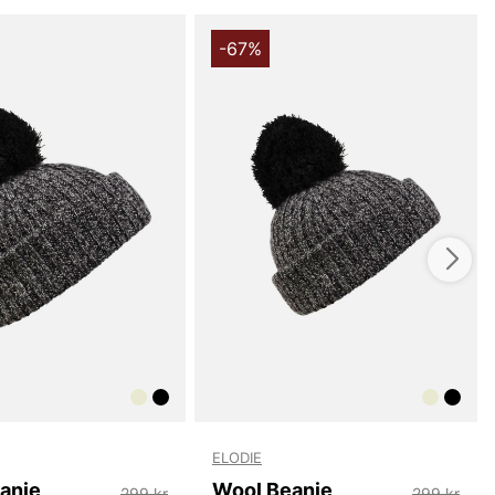
rnen älskar, samtidigt som den ger en extra dimension
 design. Mössan är stickad i en mjuk och behaglig akryl,
n både slitstark och lätt att tvätta.
-67%
llverkad av 100% akryl, vilket innebär att den är både
t. Akrylmaterialet är allergivänligt och bekvämt mot
t är perfekt för den känsliga barnhuden.
d Barnmössa med Pompom från Wiges för en stilren och
cessoar till ditt barns garderob. Denna mössa är idealisk
 under höst och vinter, och kommer snart att bli en
både barn och föräldrar!
du handlar i vår webbshop. Besök oss även i vår butik i
s mer på
www.vfo.se
ELODIE
anie
Wool Beanie
299 kr
299 kr