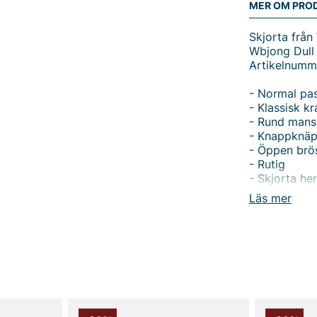
MER OM PRO
Skjorta från
Wbjong Dull 
Artikelnumm
- Normal pa
- Klassisk k
- Rund mans
- Knappknäpp
- Öppen brös
- Rutig
- Skjorta her
Läs mer
Wbjong Dull 
Upptäck den 
Woodbird, e
normal passf
och gör den 
Skjortan har