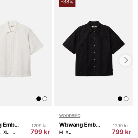
legant silhuett. Den framstående knappknäppningen
-38%
praktisk och bidrar samtidigt till en snygg look. Den öppna
är en smart detalj som inte bara är funktionell utan också
ppnad känsla till plagget.
 100% bomull, erbjuder Wbjong Dull Shirt en mjuk och
mot huden. Det lätta materialet gör att skjortan andas
ar utmärkt för varma dagar. Oavsett om du bär den på
ler som ett lager under en jacka, kommer du alltid att
kväm och stilren.
önstret ger skjortan en modern twist och gör den lätt att
d både jeans och chinos. Denna skjorta är perfekt för
l lite karaktär i din vardagliga stil och kan enkelt stylas för
nade och mer formella tillfällen.
a är inte bara en modefavorit, utan också ett praktiskt
stilmedvetna mannen som värdesätter kvalitet och
 sin tidlösa design och mångsidiga
WOODBIRD
mråden kommer Wbjong Dull Shirt att bli en självklar
arderob.
Wbwang Embroidery Shirt
Wbwang Embroidery Shirt
1299 kr
1299 kr
799 kr
799 kr
L
XL
2XL
M
XL
t val och uppgradera din stil med Wbjong Dull Shirt - en