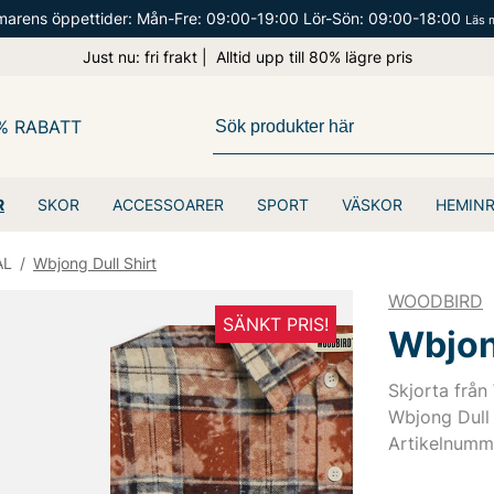
arens öppettider: Mån-Fre: 09:00-19:00 Lör-Sön: 09:00-18:00
Läs 
Just nu: fri frakt | Alltid upp till 80% lägre pris
% RABATT
R
SKOR
ACCESSOARER
SPORT
VÄSKOR
HEMIN
AL
/
Wbjong Dull Shirt
WOODBIRD
SÄNKT PRIS!
Wbjon
Skjorta från
Wbjong Dull 
Artikelnumm