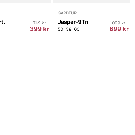
GARDEUR
t.
Jasper-9Tn
749 kr
1099 kr
399 kr
699 kr
50
58
60