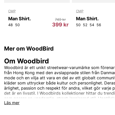
CMP
CMP
Man Shirt.
Man Shirt.
749 kr
r
399 kr
48
50
50
52
54
56
Mer om WoodBird
Om Woodbird
Woodbird är ett unikt streetwear-varumärke som förenar
från Hong Kong med den avslappnade stilen från Danmar
mode och en vilja att vara en del av ett globalt commun
kläder som uttrycker både kultur och personlighet. Dera
ärlighet, passion och respekt för andra, vilket gör varj
det är en livsstil. I Woodbirds kollektioner hittar du tren
som passar en ungdomlig, street-inspirerad stil. Upptä
Läs mer
Factory Outlet – för den moderna och passionerade mod