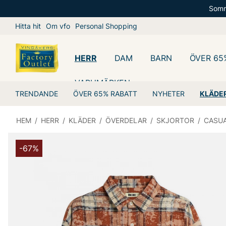
Somm
Hitta hit
Om vfo
Personal Shopping
HERR
DAM
BARN
ÖVER 65
VARUMÄRKEN
TRENDANDE
ÖVER 65% RABATT
NYHETER
KLÄDE
HEM
/
HERR
/
KLÄDER
/
ÖVERDELAR
/
SKJORTOR
/
CASU
-67%