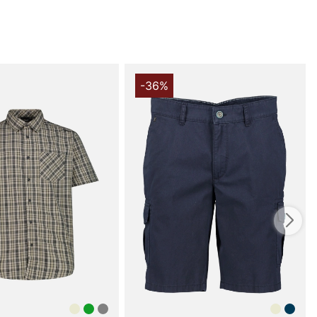
örenar funktion, stil och kvalitet. Beställ din idag och
jorta som verkligen står ut!
du handlar i vår webbshop. Besök oss även i vår butik i
s mer på
www.vfo.se
-36%