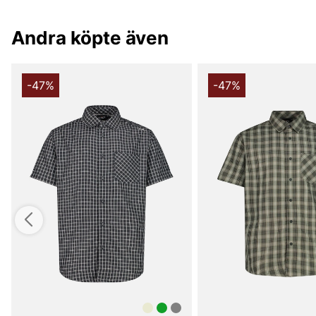
Andra köpte även
-47%
-47%