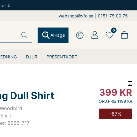
mer här
webshop@vfo.se
|
0151-75 00 75
0
AI-läge
REDNING
DJUR
PRESENTKORT
399
KR
g Dull Shirt
ORD.PRIS 1199 KR
 Woodbird.
-67%
Shirt.
er: 2536-717