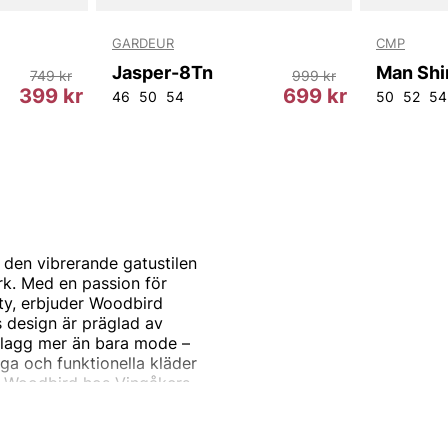
GARDEUR
CMP
Jasper-8Tn
Man Shir
749 kr
999 kr
399 kr
699 kr
46
50
54
50
52
54
 den vibrerande gatustilen
k. Med en passion för
ity, erbjuder Woodbird
s design är präglad av
e plagg mer än bara mode –
diga och funktionella kläder
ck Woodbird hos Vingåkers
eälskaren.