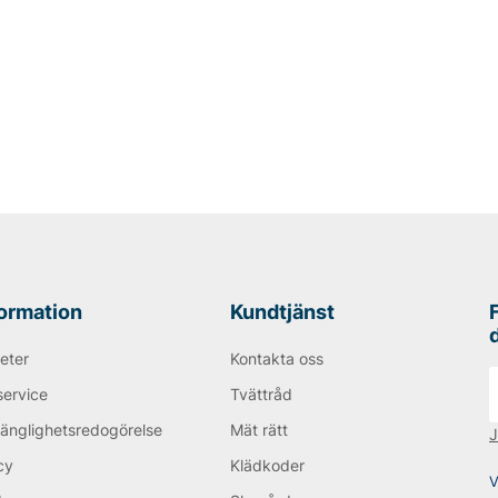
formation
Kundtjänst
eter
Kontakta oss
service
Tvättråd
gänglighetsredogörelse
Mät rätt
J
cy
Klädkoder
V