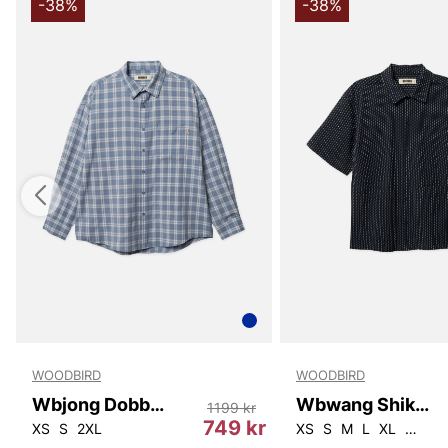
-38%
-38%
WOODBIRD
WOODBIRD
Wbjong Dobby Check Shirt
Wbwang Shiko Shirt
1199 kr
r
749 kr
XS
S
2XL
XS
S
M
L
XL
2XL