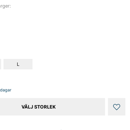
ärger:
L
sdagar
VÄLJ STORLEK