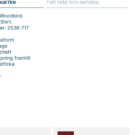
DUKTEN
TVÄTTRÅD OCH MATERIAL
 Woodbird.
Shirt.
er: 2536-717
ssform
rage
chett
ning framtill
tficka
r
Shirt - Kvalitetskjorta för Herr från Woodbird
stiliga och mångsidiga Wbjong Dull Shirt från
n perfekt skjorta för den moderna mannen. Med en
orm är denna skjorta skräddarsydd för komfort och stil,
idealisk för både arbetsvecka och helgaktiviteter.
 en klassisk krage och rund manschett vilket ger en