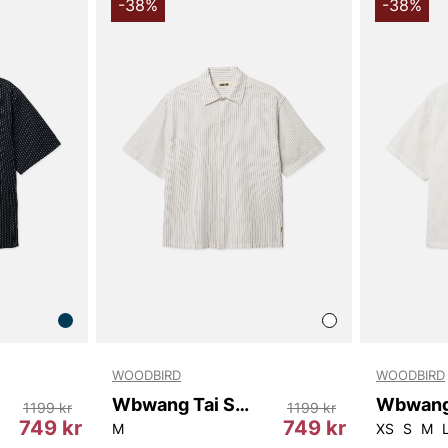
tidlös och e
-38%
-38%
framtill är 
bröstfickan 
ger en avsla
Tillverkad i
skön känsla 
bra och pass
egen hand el
känna dig be
Det rutiga m
kombinera me
att lägga til
både avslapp
Denna skjort
val för den 
komfort. Med
WOODBIRD
WOODBIRD
användningso
del av din g
Wbwang Tai Stripe Shirt
1199 kr
1199 kr
749 kr
749 kr
M
XS
S
M
Gör ett smar