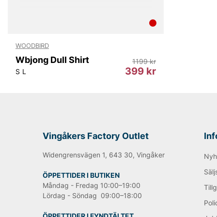
WOODBIRD
Wbjong Dull Shirt
1199 kr
399 kr
S
L
Vingåkers Factory Outlet
In
Widengrensvägen 1, 643 30, Vingåker
Nyh
Sälj
ÖPPETTIDER I BUTIKEN
Måndag - Fredag 10:00–19:00
Till
Lördag - Söndag 09:00–18:00
Poli
ÖPPETTIDER I FYNDTÄLTET