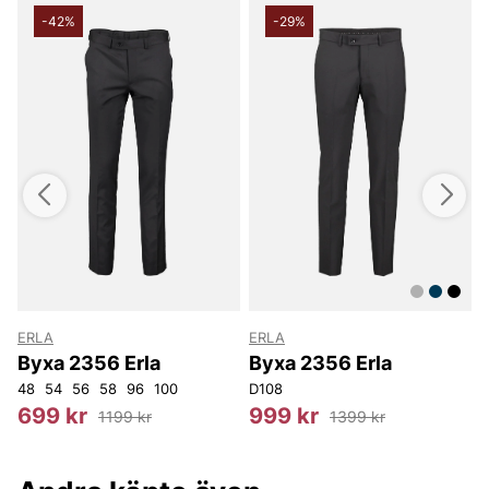
-42%
-29%
ERLA
ERLA
Byxa 2356 Erla
Byxa 2356 Erla
116
48
120
54
56
152
58
154
96
156
100
158
D108
D108
D112
D116
D120
4
699 kr
999 kr
1199 kr
1399 kr