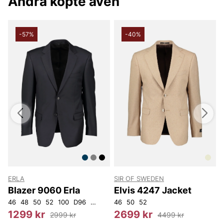
Andra köpte även
-57%
-40%
ERLA
SIR OF SWEDEN
F
Blazer 9060 Erla
Elvis 4247 Jacket
46
48
50
52
100
D96
D100
46
50
52
4
1299 kr
2699 kr
2999 kr
4499 kr