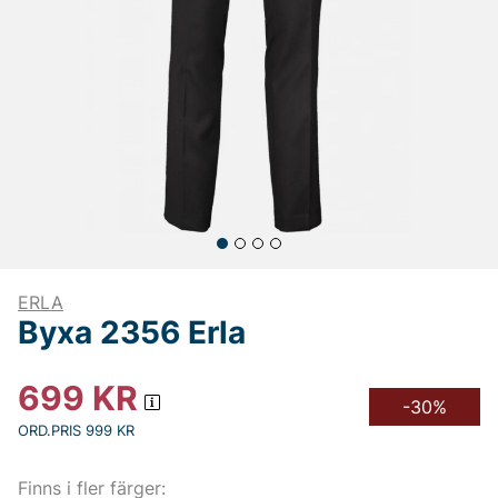
ERLA
Byxa 2356 Erla
699
KR
-30%
ORD.PRIS 999 KR
Finns i fler färger: