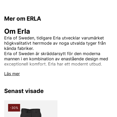
Mer om ERLA
Om Erla
Erla of Sweden, tidigare Erla utvecklar varumärket
högkvalitativt herrmode av noga utvalda tyger från
kända fabriker.
Erla of Sweden är skräddarsytt för den moderna
mannen i en kombination av enastående design med
exceptionell komfort. Erla har ett modernt utbud.
Läs mer
Andra populära varumärken:
Senast visade
LEE
NN07
Björn Borg
-30%
Replay
Oscar Jacobson