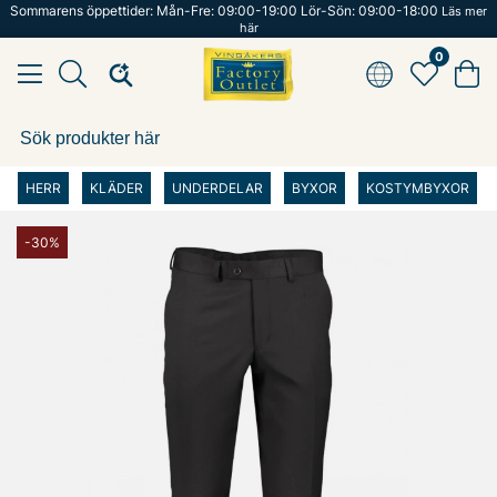
Sommarens öppettider: Mån-Fre: 09:00-19:00 Lör-Sön: 09:00-18:00
Läs mer
här
0
HERR
KLÄDER
UNDERDELAR
BYXOR
KOSTYMBYXOR
-30%