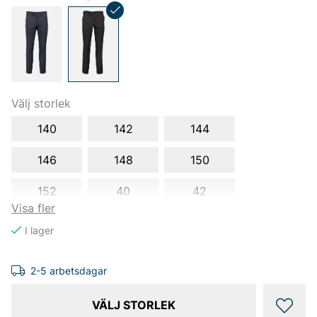
Välj storlek
140
142
144
146
148
150
152
40
42
Visa fler
44
46
48
52
58
92
2-5 arbetsdagar
VÄLJ STORLEK