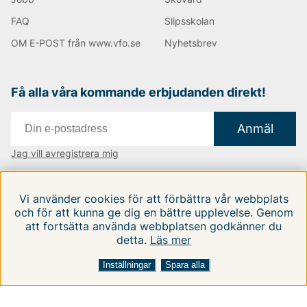
FAQ
Slipsskolan
OM E-POST från www.vfo.se
Nyhetsbrev
Få alla våra kommande erbjudanden direkt!
Anmäl
Jag vill avregistrera mig
Vi finns i:
Danmark
|
Finland
|
Sverige
Vi använder cookies för att förbättra vår webbplats
Följ oss på våra sociala medier
och för att kunna ge dig en bättre upplevelse. Genom
att fortsätta använda webbplatsen godkänner du
detta.
Läs mer
Inställningar
Spara alla