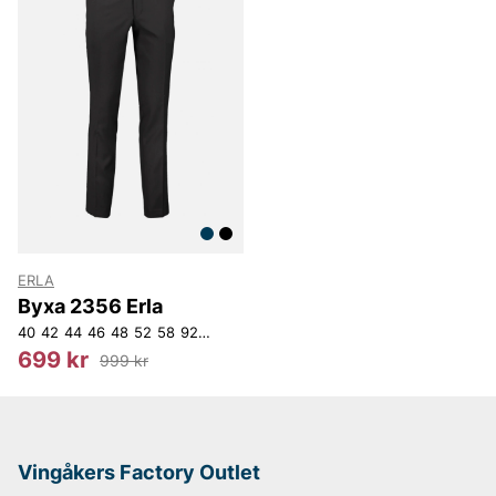
ERLA
Byxa 2356 Erla
40
42
44
46
48
52
58
92
140
142
144
146
148
150
152
699 kr
999 kr
Vingåkers Factory Outlet