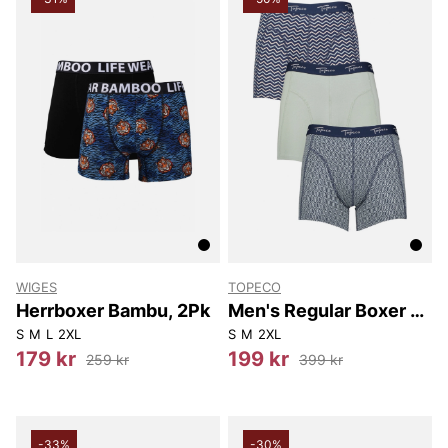
WIGES
TOPECO
Herrboxer Bambu, 2Pk
Men's Regular Boxer 3-
p
S
M
L
2XL
S
M
2XL
179 kr
199 kr
259 kr
399 kr
-33%
-30%