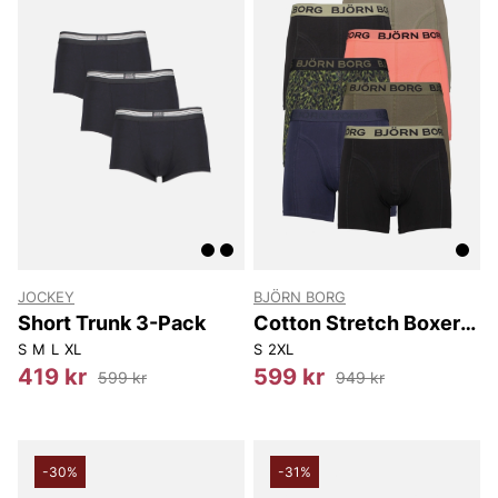
JOCKEY
BJÖRN BORG
Short Trunk 3-Pack
Cotton Stretch Boxer
7P
S
M
L
XL
S
2XL
419 kr
599 kr
599 kr
949 kr
-30%
-31%