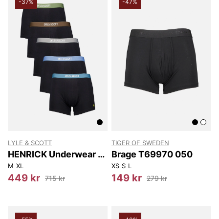
-37%
-47%
LYLE & SCOTT
TIGER OF SWEDEN
HENRICK Underwear 5-
Brage T69970 050
Pack
M
XL
XS
S
L
449 kr
149 kr
715 kr
279 kr