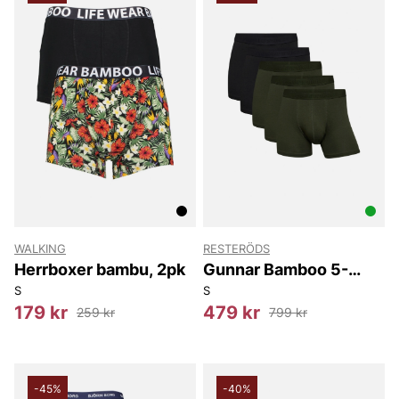
WALKING
RESTERÖDS
Herrboxer bambu, 2pk
Gunnar Bamboo 5-
pack
S
S
179 kr
479 kr
259 kr
799 kr
-45%
-40%