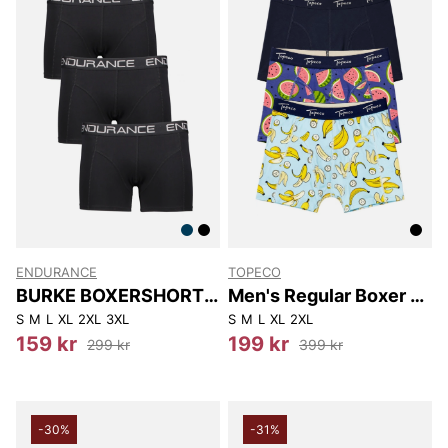
ENDURANCE
TOPECO
BURKE BOXERSHORTS
Men's Regular Boxer 3-
3-P
p
S
M
L
XL
2XL
3XL
S
M
L
XL
2XL
159 kr
199 kr
299 kr
399 kr
-30%
-31%