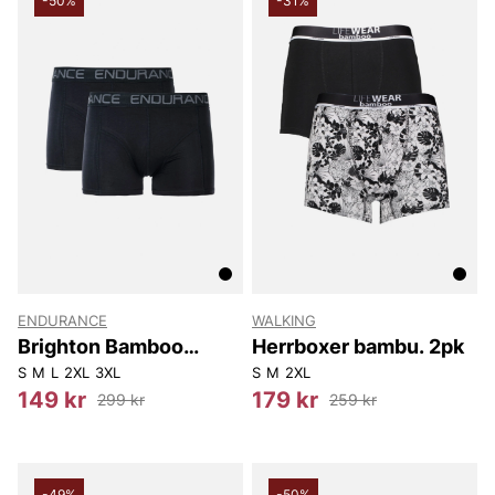
-50%
-31%
ENDURANCE
WALKING
Brighton Bamboo
Herrboxer bambu. 2pk
boxershorts-2pack
S
M
L
2XL
3XL
S
M
2XL
149 kr
179 kr
299 kr
259 kr
-49%
-50%