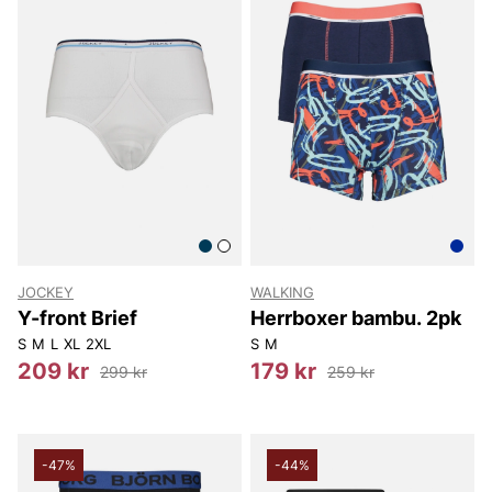
JOCKEY
WALKING
Y-front Brief
Herrboxer bambu. 2pk
S
M
L
XL
2XL
S
M
209 kr
179 kr
299 kr
259 kr
-47%
-44%