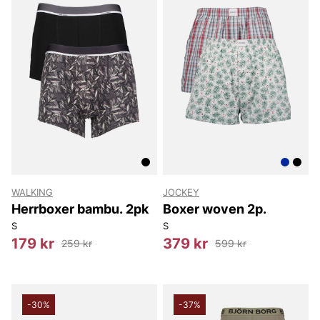
WALKING
JOCKEY
Herrboxer bambu. 2pk
Boxer woven 2p.
S
S
179 kr
379 kr
259 kr
599 kr
-30%
-37%