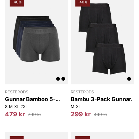
-40%
-40%
RESTERÖDS
RESTERÖDS
Gunnar Bamboo 5-
Bambu 3-Pack Gunnar.
pack
S
M
XL
2XL
M
XL
479 kr
299 kr
799 kr
499 kr