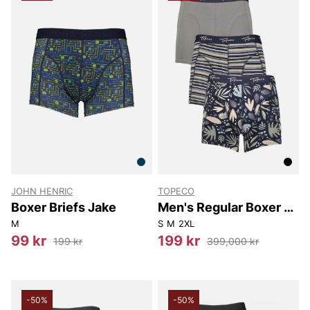
JOHN HENRIC
TOPECO
Boxer Briefs Jake
Men's Regular Boxer 3-
p
M
S
M
2XL
99 kr
199 kr
199 kr
399,000 kr
-50%
-50%