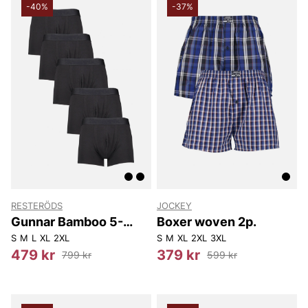
-40%
-37%
RESTERÖDS
JOCKEY
Gunnar Bamboo 5-
Boxer woven 2p.
pack
S
M
L
XL
2XL
S
M
XL
2XL
3XL
479 kr
379 kr
799 kr
599 kr