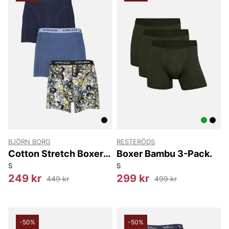
BJÖRN BORG
RESTERÖDS
Cotton Stretch Boxer
Boxer Bambu 3-Pack.
3P
S
S
249 kr
299 kr
449 kr
499 kr
-50%
-50%