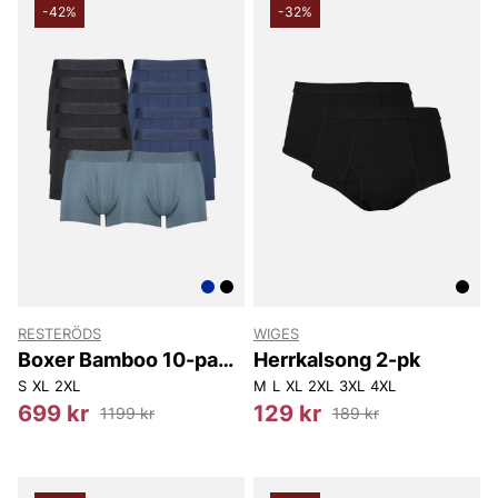
-42%
-32%
RESTERÖDS
WIGES
Boxer Bamboo 10-pack
Herrkalsong 2-pk
- Regular Leg
S
XL
2XL
M
L
XL
2XL
3XL
4XL
699 kr
129 kr
1199 kr
189 kr