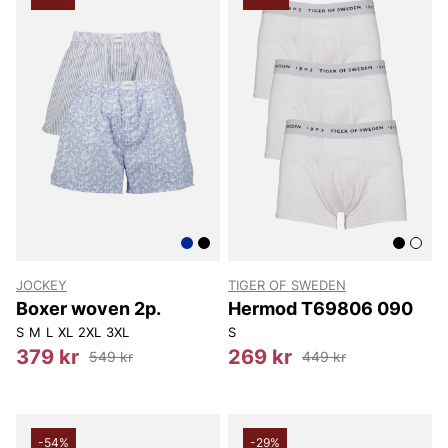
JOCKEY
TIGER OF SWEDEN
Boxer woven 2p.
Hermod T69806 090
S
M
L
XL
2XL
3XL
S
379 kr
269 kr
549 kr
449 kr
-54%
-29%