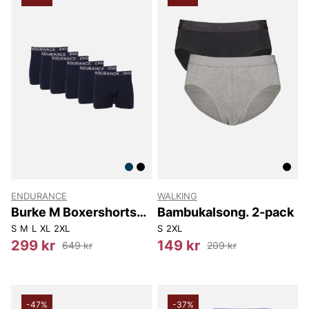
ENDURANCE
WALKING
Burke M Boxershorts
Bambukalsong. 2-pack
6-Pack
S
M
L
XL
2XL
S
2XL
299 kr
149 kr
649 kr
209 kr
-47%
-37%