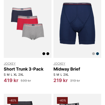
JOCKEY
JOCKEY
Short Trunk 3-Pack
Midway Brief
S
M
L
XL
2XL
S
M
L
2XL
419 kr
219 kr
599 kr
319 kr
-40%
-40%