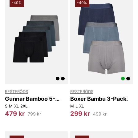
-40%
-40%
RESTERÖDS
RESTERÖDS
Gunnar Bamboo 5-
Boxer Bambu 3-Pack.
pack
S
M
XL
2XL
M
L
XL
479 kr
299 kr
799 kr
499 kr