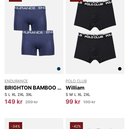
ENDURANCE
POLO CLUB
BRIGHTON BAMBOO 2-
William
P
S
L
XL
2XL
3XL
S
M
L
XL
2XL
149 kr
99 kr
299 kr
199 kr
-34%
-42%