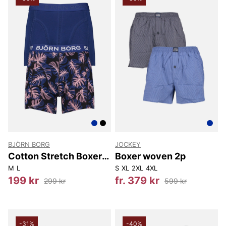
BJÖRN BORG
JOCKEY
Cotton Stretch Boxer
Boxer woven 2p
2P
M
L
S
XL
2XL
4XL
199 kr
fr. 379 kr
299 kr
599 kr
-31%
-40%