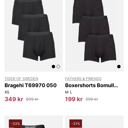
TIGER OF SWEDEN
FATHERS & FRIENDS
Bragehi T69970 050
Boxershorts Bomull
Erik 3-pack
XS
M
L
349 kr
199 kr
699 kr
399 kr
-33%
-31%