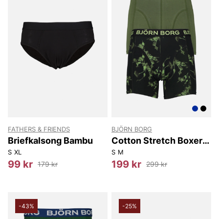
FATHERS & FRIENDS
BJÖRN BORG
Briefkalsong Bambu
Cotton Stretch Boxer
2P
S
XL
S
M
99 kr
199 kr
179 kr
299 kr
-43%
-25%