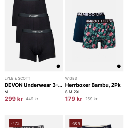
LYLE & SCOTT
WIGES
DEVON Underwear 3-
Herrboxer Bambu, 2Pk
Pack
M
L
S
M
2XL
299 kr
179 kr
449 kr
259 kr
-47%
-50%