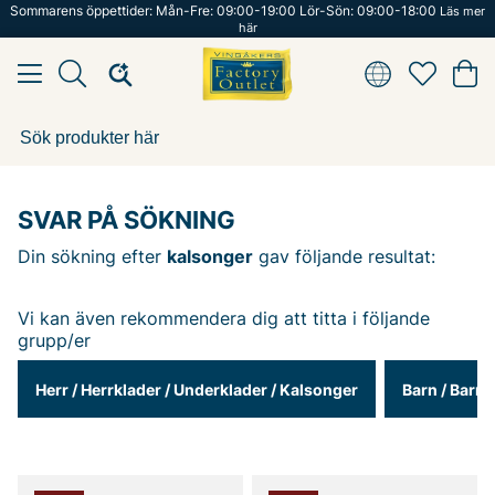
Sommarens öppettider: Mån-Fre: 09:00-19:00 Lör-Sön: 09:00-18:00
Läs mer
här
SVAR PÅ SÖKNING
Din sökning efter
kalsonger
gav följande resultat:
Vi kan även rekommendera dig att titta i följande
grupp/er
Herr
/
Herrklader
/
Underklader
/
Kalsonger
Barn
/
Barnk