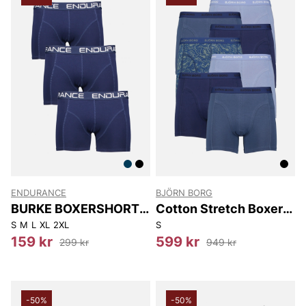
ENDURANCE
BJÖRN BORG
BURKE BOXERSHORTS
Cotton Stretch Boxer
3-P
7P
S
M
L
XL
2XL
S
159 kr
599 kr
299 kr
949 kr
-50%
-50%