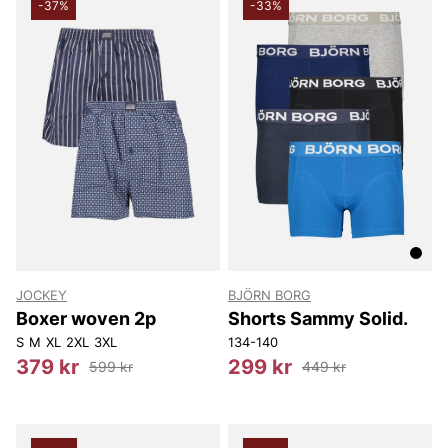
-37%
-33%
JOCKEY
BJÖRN BORG
Boxer woven 2p
Shorts Sammy Solid.
S
M
XL
2XL
3XL
134-140
379 kr
299 kr
599 kr
449 kr