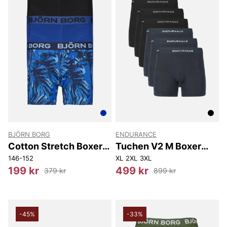
BJÖRN BORG
ENDURANCE
Cotton Stretch Boxer
Tuchen V2 M Boxer
3P
Shorts 6-Pack
146-152
XL
2XL
3XL
199 kr
499 kr
379 kr
899 kr
-45%
-33%