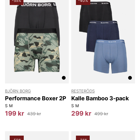
-55%
-40%
BJÖRN BORG
RESTERÖDS
Performance Boxer 2P
Kalle Bamboo 3-pack
S
M
S
M
199 kr
299 kr
439 kr
499 kr