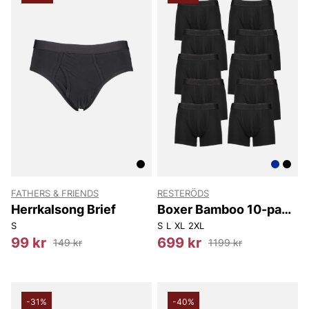
FATHERS & FRIENDS
RESTERÖDS
Herrkalsong Brief
Boxer Bamboo 10-pack
- Regular Leg
S
S
L
XL
2XL
99 kr
699 kr
149 kr
1199 kr
-31%
-40%