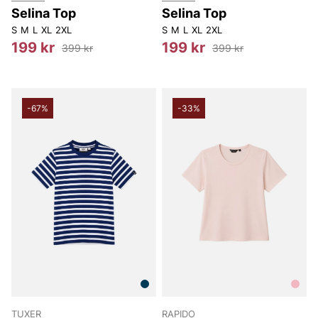
Selina Top
Selina Top
S
M
L
XL
2XL
S
M
L
XL
2XL
199 kr
199 kr
399 kr
399 kr
-67%
-33%
TUXER
RAPIDO