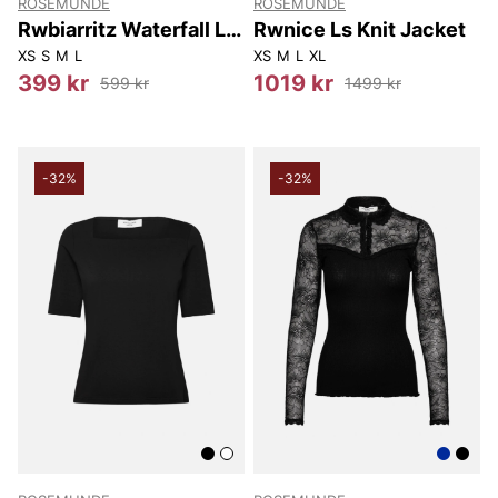
ROSEMUNDE
ROSEMUNDE
Rwbiarritz Waterfall Ls
Rwnice Ls Knit Jacket
T-shirt
XS
S
M
L
XS
M
L
XL
399 kr
1019 kr
599 kr
1499 kr
-32%
-32%