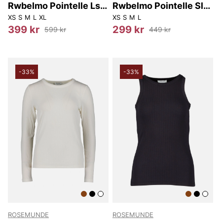
Rwbelmo Pointelle Ls
Rwbelmo Pointelle Sl
T-shirt
Boxer Top
XS
S
M
L
XL
XS
S
M
L
399 kr
299 kr
599 kr
449 kr
-33%
-33%
ROSEMUNDE
ROSEMUNDE