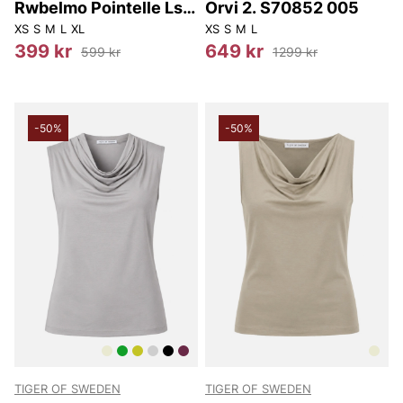
Rwbelmo Pointelle Ls
Orvi 2. S70852 005
T-shirt
XS
S
M
L
XL
XS
S
M
L
399 kr
649 kr
599 kr
1299 kr
-50%
-50%
TIGER OF SWEDEN
TIGER OF SWEDEN