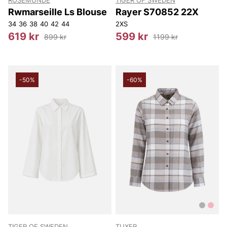
ROSEMUNDE
TIGER OF SWEDEN
Rwmarseille Ls Blouse
Rayer S70852 22X
34
36
38
40
42
44
2XS
619 kr
599 kr
899 kr
1199 kr
-50%
-60%
TIGER OF SWEDEN
TUXER