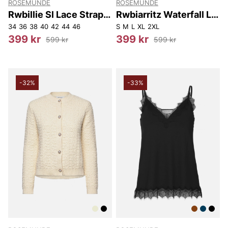
ROSEMUNDE
ROSEMUNDE
Rwbillie Sl Lace Strap
Rwbiarritz Waterfall Ls
Top
T-shirt
34
36
38
40
42
44
46
S
M
L
XL
2XL
399 kr
399 kr
599 kr
599 kr
-32%
-33%