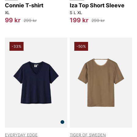
Connie T-shirt
Iza Top Short Sleeve
XL
S
L
XL
99 kr
199 kr
299 kr
299 kr
-33%
-50%
EVERYDAY EDGE
TIGER OF SWEDEN