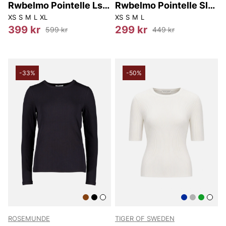
Rwbelmo Pointelle Ls
Rwbelmo Pointelle Sl
T-shirt
Boxer Top
XS
S
M
L
XL
XS
S
M
L
399 kr
299 kr
599 kr
449 kr
-33%
-50%
ROSEMUNDE
TIGER OF SWEDEN