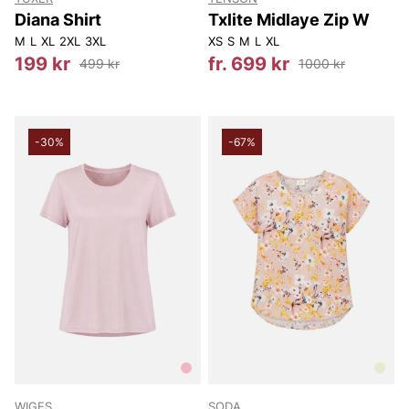
Diana Shirt
Txlite Midlaye Zip W
M
L
XL
2XL
3XL
XS
S
M
L
XL
199 kr
fr. 699 kr
499 kr
1000 kr
-30%
-67%
WIGES
SODA