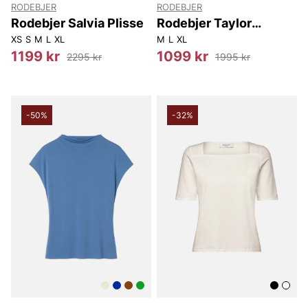
RODEBJER
RODEBJER
Rodebjer Salvia Plisse
Rodebjer Taylor
Duchess
XS
S
M
L
XL
M
L
XL
1199 kr
1099 kr
2295 kr
1995 kr
-50%
-32%