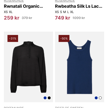
ROSEMUNDE
ROSEMUNDE
Rwnatali Organic
Rwbeatha Silk Ls Lace
Square 2/4 T-shirt
Polo T-shirt
XS
XL
XS
S
M
L
XL
259 kr
749 kr
379 kr
1099 kr
-31%
-50%