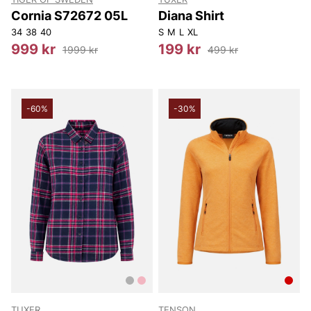
Cornia S72672 05L
Diana Shirt
34
38
40
S
M
L
XL
999 kr
199 kr
1999 kr
499 kr
-60%
-30%
TUXER
TENSON