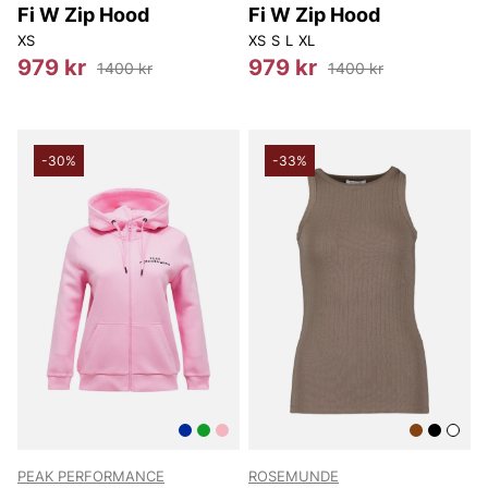
Fi W Zip Hood
Fi W Zip Hood
XS
XS
S
L
XL
979 kr
979 kr
1400 kr
1400 kr
-30%
-33%
PEAK PERFORMANCE
ROSEMUNDE