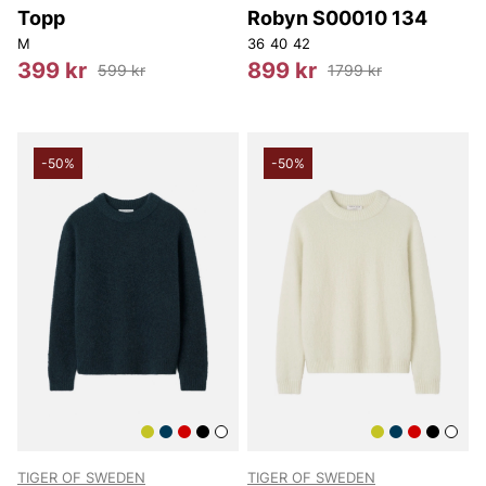
Topp
Robyn S00010 134
M
36
40
42
399 kr
899 kr
599 kr
1799 kr
-50%
-50%
TIGER OF SWEDEN
TIGER OF SWEDEN