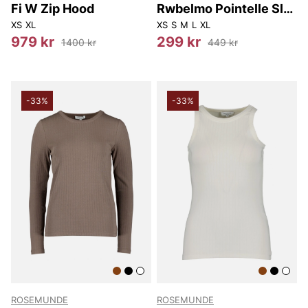
Fi W Zip Hood
Rwbelmo Pointelle Sl
Boxer Top
XS
XL
XS
S
M
L
XL
979 kr
299 kr
1400 kr
449 kr
-33%
-33%
ROSEMUNDE
ROSEMUNDE