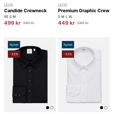
LEVIS
LEVIS
Candide Crewneck
Premium Graphic Crew
XS
S
M
S
M
L
XL
499 kr
449 kr
949 kr
849 kr
Nyhet
Nyhet
-33%
-33%