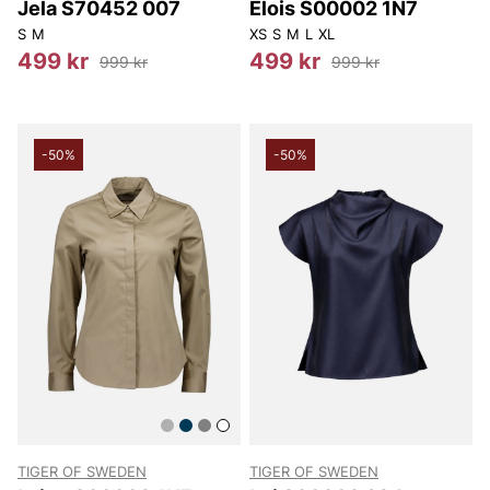
Jela S70452 007
Elois S00002 1N7
S
M
XS
S
M
L
XL
499 kr
499 kr
999 kr
999 kr
-50%
-50%
TIGER OF SWEDEN
TIGER OF SWEDEN