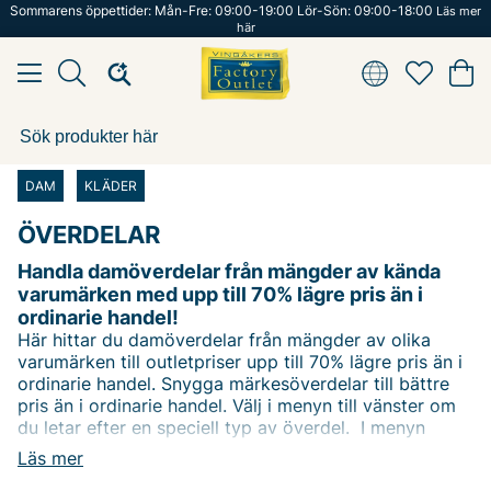
Sommarens öppettider: Mån-Fre: 09:00-19:00 Lör-Sön: 09:00-18:00
Läs mer
här
DAM
KLÄDER
ÖVERDELAR
Handla damöverdelar från mängder av kända
varumärken med upp till 70% lägre pris än i
ordinarie handel!
Här hittar du damöverdelar från mängder av olika
varumärken till outletpriser upp till 70% lägre pris än i
ordinarie handel. Snygga märkesöverdelar till bättre
pris än i ordinarie handel. Välj i menyn till vänster om
du letar efter en speciell typ av överdel. I menyn
väljer du enkelt vilken typ av överdel du vill ha, tröjor.
Läs mer
t-shirts eller toppar. Eller använd vårt filter för att