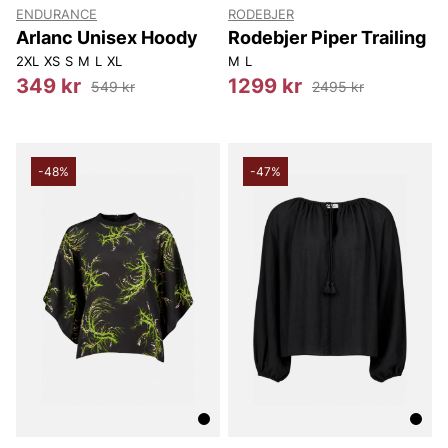
ENDURANCE
RODEBJER
Arlanc Unisex Hoody
Rodebjer Piper Trailing
2XL
XS
S
M
L
XL
M
L
349 kr
1299 kr
549 kr
2495 kr
-48%
-47%