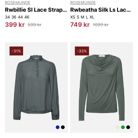
ROSEMUNDE
ROSEMUNDE
Rwbillie Sl Lace Strap
Rwbeatha Silk Ls Lace
Top
Polo T-shirt
34
36
44
46
XS
S
M
L
XL
399 kr
749 kr
599 kr
1099 kr
-31%
-33%