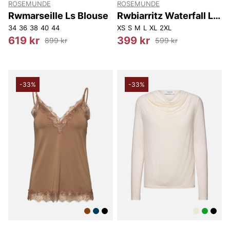
ROSEMUNDE
ROSEMUNDE
Rwmarseille Ls Blouse
Rwbiarritz Waterfall Ls
T-shirt
34
36
38
40
44
XS
S
M
L
XL
2XL
619 kr
399 kr
899 kr
599 kr
-33%
-33%