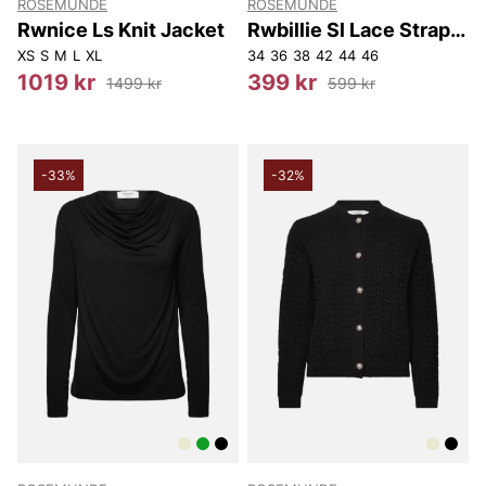
ROSEMUNDE
ROSEMUNDE
Rwnice Ls Knit Jacket
Rwbillie Sl Lace Strap
Top
XS
S
M
L
XL
34
36
38
42
44
46
1019 kr
399 kr
1499 kr
599 kr
-33%
-32%