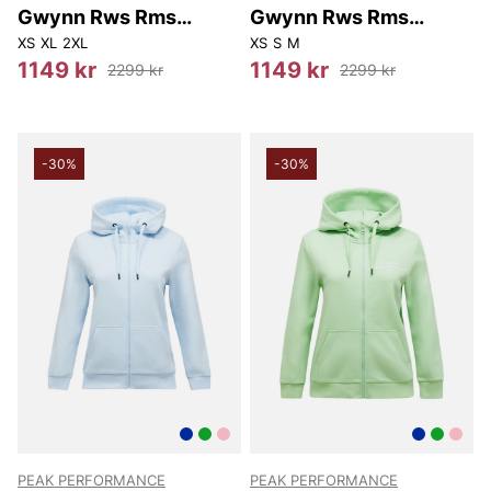
Gwynn Rws Rms
Gwynn Rws Rms
S00002 284
S00002 005
XS
XL
2XL
XS
S
M
1149 kr
1149 kr
2299 kr
2299 kr
-30%
-30%
PEAK PERFORMANCE
PEAK PERFORMANCE