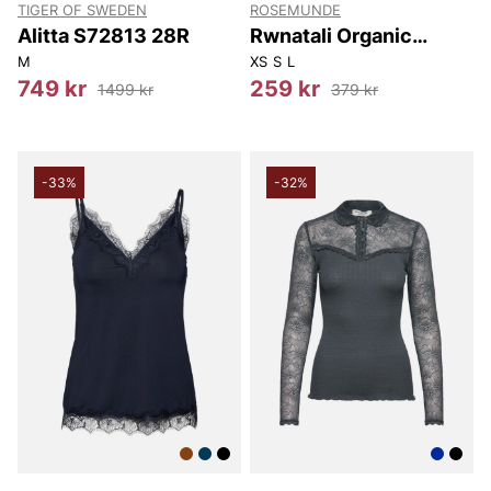
TIGER OF SWEDEN
ROSEMUNDE
Alitta S72813 28R
Rwnatali Organic
Square 2/4 T-shirt
M
XS
S
L
749 kr
259 kr
1499 kr
379 kr
-33%
-32%