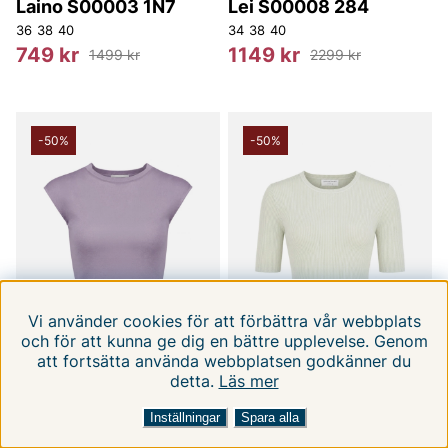
Laino S00003 1N7
Lei S00008 284
36
38
40
34
38
40
749 kr
1149 kr
1499 kr
2299 kr
-50%
-50%
Vi använder cookies för att förbättra vår webbplats
och för att kunna ge dig en bättre upplevelse. Genom
att fortsätta använda webbplatsen godkänner du
detta.
Läs mer
FILTRERA EFTER
SORTERA EFTER:
Inställningar
Spara alla
TIGER OF SWEDEN
TIGER OF SWEDEN