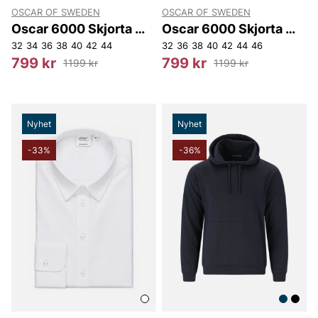
OSCAR OF SWEDEN
OSCAR OF SWEDEN
Oscar 6000 Skjorta W
Oscar 6000 Skjorta W
Slim
Slim
32
34
36
38
40
42
44
32
36
38
40
42
44
46
799 kr
799 kr
1199 kr
1199 kr
Nyhet
Nyhet
-33%
-36%