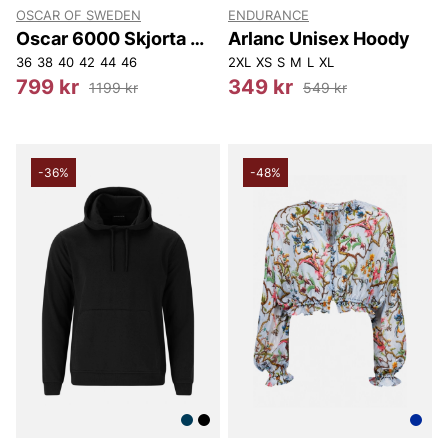
OSCAR OF SWEDEN
ENDURANCE
Oscar 6000 Skjorta W
Arlanc Unisex Hoody
Reg
36
38
40
42
44
46
2XL
XS
S
M
L
XL
799 kr
349 kr
1199 kr
549 kr
-36%
-48%