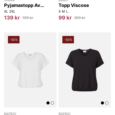
Pyjamastopp Av
Topp Viscose
Bambu
XL
2XL
S
M
L
139 kr
99 kr
199 kr
299 kr
-50%
-50%
RAPIDO
RAPIDO