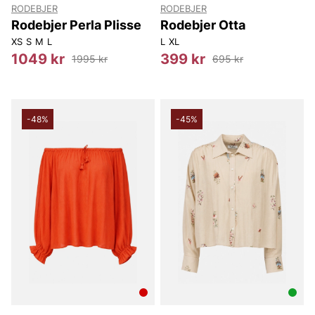
RODEBJER
RODEBJER
Rodebjer Perla Plisse
Rodebjer Otta
XS
S
M
L
L
XL
1049 kr
399 kr
1995 kr
695 kr
-48%
-45%