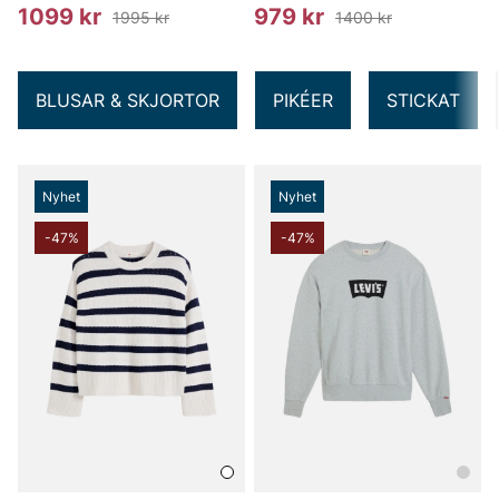
1099 kr
979 kr
1995 kr
1400 kr
BLUSAR & SKJORTOR
PIKÉER
STICKAT
Nyhet
Nyhet
-47%
-47%