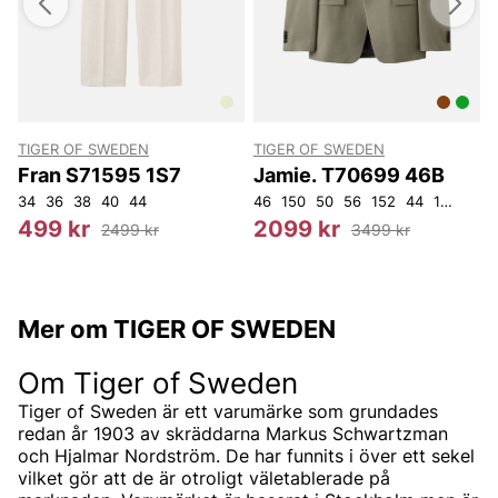
TIGER OF SWEDEN
TIGER OF SWEDEN
T
Fran S71595 1S7
Jamie. T70699 46B
34
36
38
40
44
46
150
50
56
152
44
148
154
3
499 kr
2099 kr
2499 kr
3499 kr
Mer om TIGER OF SWEDEN
Om Tiger of Sweden
Tiger of Sweden är ett varumärke som grundades
redan år 1903 av skräddarna Markus Schwartzman
och Hjalmar Nordström. De har funnits i över ett sekel
vilket gör att de är otroligt väletablerade på