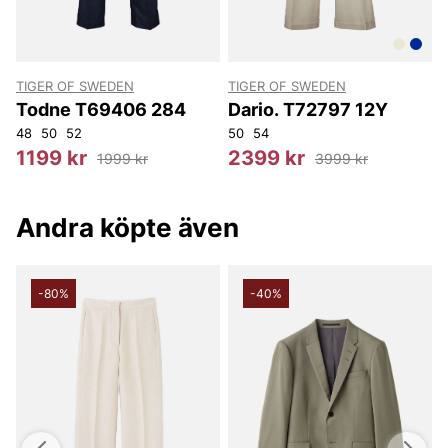
detaljer eller kvalitet. Beställ idag och upplev en klassisk byxa
som är lätt att styla och hålla snygg länge.
Tack för att du handlar i vår webbshop. Besök oss även i vår
TIGER OF SWEDEN
TIGER OF SWEDEN
butik i Vingåker.
Läs mer på
www.vfo.se
Todne T69406 284
Dario. T72797 12Y
48
50
52
50
54
5
1199 kr
2399 kr
1999 kr
3999 kr
Andra köpte även
-80%
-40%