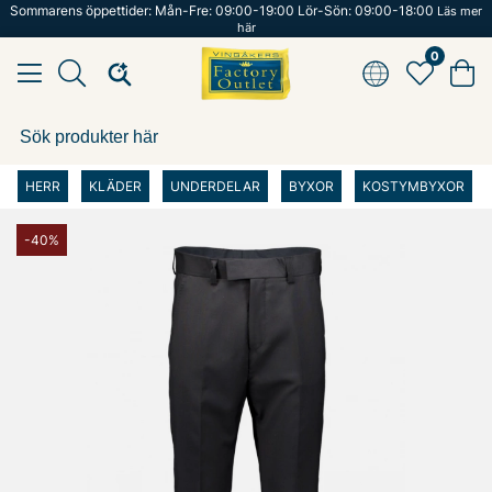
Sommarens öppettider: Mån-Fre: 09:00-19:00 Lör-Sön: 09:00-18:00
Läs mer
här
0
HERR
KLÄDER
UNDERDELAR
BYXOR
KOSTYMBYXOR
-40%