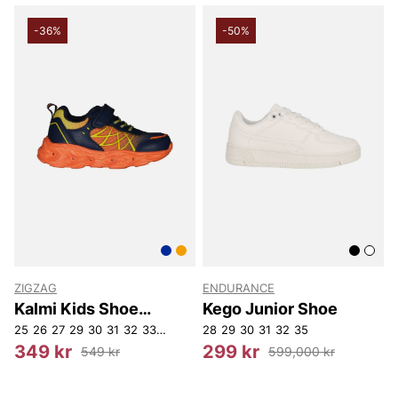
-36%
-50%
ZIGZAG
ENDURANCE
Kalmi Kids Shoe
Kego Junior Shoe
w/Lights
25
26
27
29
30
31
32
33
34
35
28
29
30
31
32
35
349 kr
299 kr
549 kr
599,000 kr