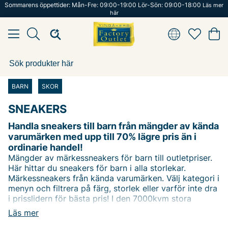
Sommarens öppettider: Mån-Fre: 09:00-19:00 Lör-Sön: 09:00-18:00
Läs mer
här
BARN
SKOR
SNEAKERS
Handla sneakers till barn från mängder av kända
varumärken med upp till 70% lägre pris än i
ordinarie handel!
Mängder av märkessneakers för barn till outletpriser.
Här hittar du sneakers för barn i alla storlekar.
Märkessneakers från kända varumärken. Välj kategori i
menyn och filtrera på färg, storlek eller varför inte dra
i prisslidern för bästa pris! I den 7000kvm stora
butiken i Vingåker hittar du fler barnskor från många
Läs mer
kända varumärken. Happy shopping önskar vi på