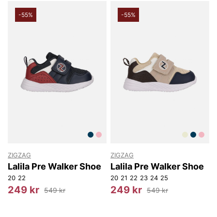
-55%
-55%
ZIGZAG
ZIGZAG
Lalila Pre Walker Shoe
Lalila Pre Walker Shoe
20
22
20
21
22
23
24
25
249 kr
249 kr
549 kr
549 kr