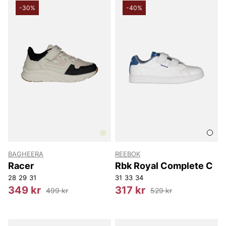
-30%
-40%
BAGHEERA
REEBOK
Racer
Rbk Royal Complete C
28
29
31
31
33
34
349 kr
317 kr
499 kr
529 kr