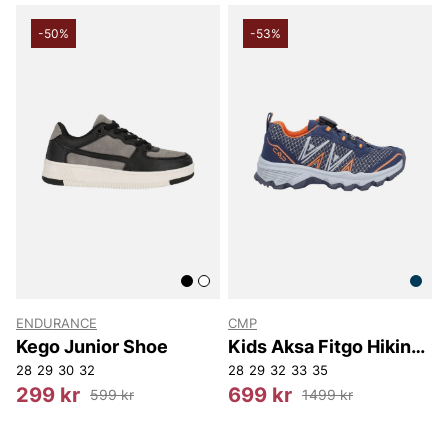
-50%
-53%
ENDURANCE
CMP
Kego Junior Shoe
Kids Aksa Fitgo Hiking
Shoes
28
29
30
32
28
29
32
33
35
299 kr
699 kr
599 kr
1499 kr