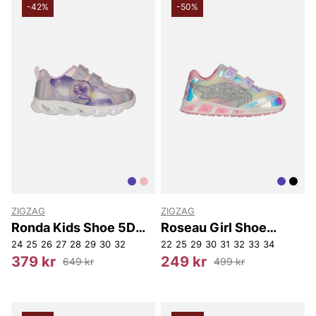
-42%
-50%
ZIGZAG
ZIGZAG
Ronda Kids Shoe 5D
Roseau Girl Shoe
w/Lights
W/Lights.
24
25
26
27
28
29
30
32
22
25
29
30
31
32
33
34
379 kr
249 kr
649 kr
499 kr