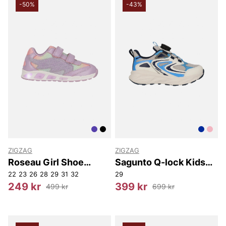
-50%
-43%
ZIGZAG
ZIGZAG
Roseau Girl Shoe
Sagunto Q-lock Kids
W/Lights.
Shoe
22
23
26
28
29
31
32
29
249 kr
399 kr
499 kr
699 kr