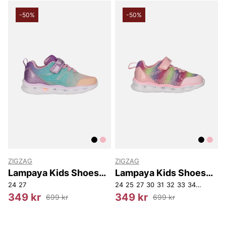
-50%
-50%
ZIGZAG
ZIGZAG
Lampaya Kids Shoes
Lampaya Kids Shoes
W/Lights.
W/Lights.
24
27
24
25
27
30
31
32
33
34
35
349 kr
349 kr
699 kr
699 kr