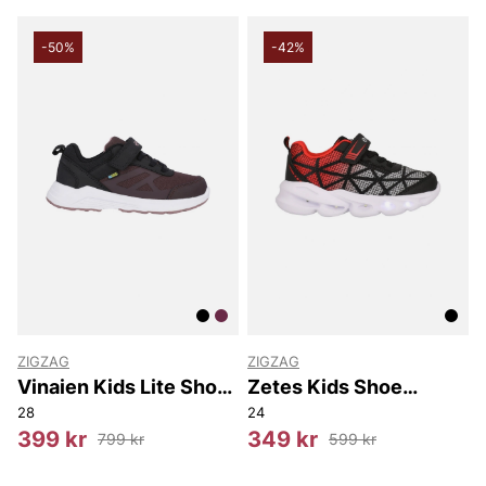
-50%
-42%
ZIGZAG
ZIGZAG
Vinaien Kids Lite Shoe
Zetes Kids Shoe
WP
W/Lights
28
24
399 kr
349 kr
799 kr
599 kr