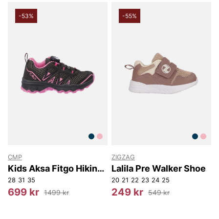
-53%
-55%
CMP
ZIGZAG
Kids Aksa Fitgo Hiking
Lalila Pre Walker Shoe
Shoes
28
31
35
20
21
22
23
24
25
699 kr
249 kr
1499 kr
549 kr