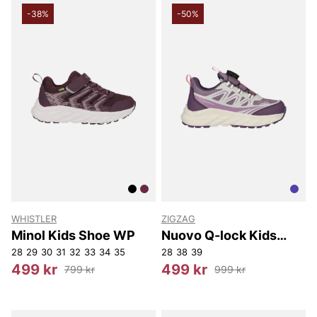
-38%
-50%
WHISTLER
ZIGZAG
Minol Kids Shoe WP
Nuovo Q-lock Kids
Shoe WP
28
29
30
31
32
33
34
35
28
38
39
499 kr
499 kr
799 kr
999 kr