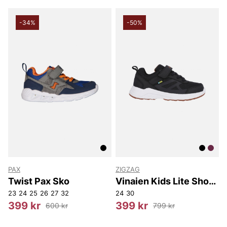
Vingåkers Factory Outlet AB
-34%
-50%
PAX
ZIGZAG
Twist Pax Sko
Vinaien Kids Lite Shoe
WP
23
24
25
26
27
32
24
30
399 kr
399 kr
600 kr
799 kr