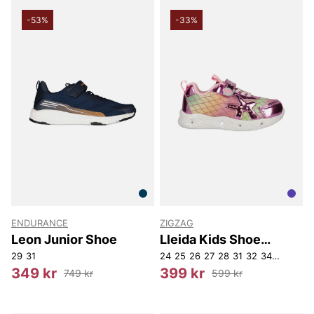
-53%
-33%
ENDURANCE
ZIGZAG
Leon Junior Shoe
Lleida Kids Shoe
w/Lights
29
31
24
25
26
27
28
31
32
34
35
349 kr
399 kr
749 kr
599 kr