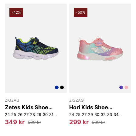
-42%
-50%
ZIGZAG
ZIGZAG
Zetes Kids Shoe
Hori Kids Shoe
W/Lights
W/lights.
24
25
26
27
28
29
30
31
32
33
34
24
35
25
27
29
30
32
33
34
35
349 kr
299 kr
599 kr
599 kr