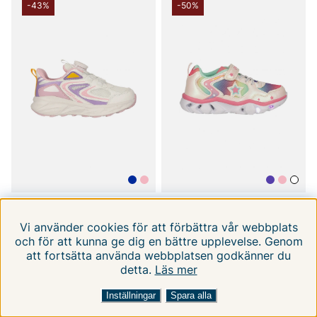
-43%
-50%
ZIGZAG
ZIGZAG
Sagunto Q-lock Kids
Saserta Kids Shoe
Vi använder cookies för att förbättra vår webbplats
Shoe
w/Lights.
och för att kunna ge dig en bättre upplevelse. Genom
29
30
32
35
24
25
26
28
29
30
31
32
att fortsätta använda webbplatsen godkänner du
399 kr
299 kr
699 kr
599 kr
detta.
Läs mer
FILTRERA EFTER
SORTERA EFTER:
Inställningar
Spara alla