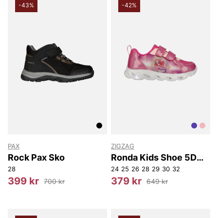
-43%
-42%
PAX
ZIGZAG
Rock Pax Sko
Ronda Kids Shoe 5D
w/Lights
28
24
25
26
28
29
30
32
399 kr
379 kr
700 kr
649 kr