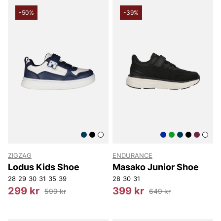
-50%
-39%
ZIGZAG
ENDURANCE
Lodus Kids Shoe
Masako Junior Shoe
28
29
30
31
35
39
28
30
31
299 kr
399 kr
599 kr
649 kr