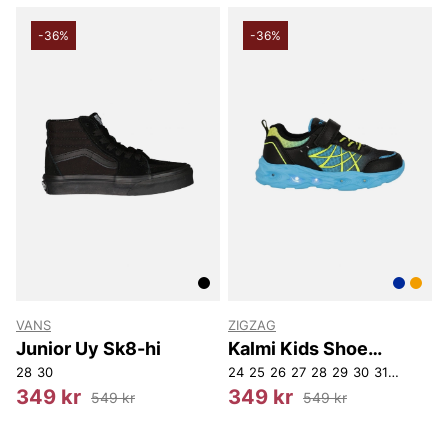
-36%
-36%
VANS
ZIGZAG
Junior Uy Sk8-hi
Kalmi Kids Shoe
w/Lights
28
30
24
25
26
27
28
29
30
31
32
34
3
349 kr
349 kr
549 kr
549 kr