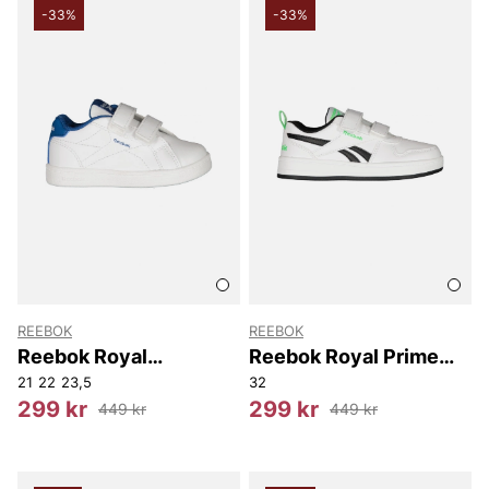
-33%
-33%
REEBOK
REEBOK
Reebok Royal
Reebok Royal Prime
Complete Cln 2.0 Two
2.0 Two Strap
21
22
23,5
32
Strap
299 kr
299 kr
449 kr
449 kr