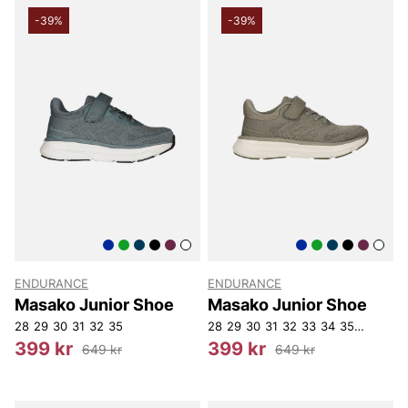
-39%
-39%
ENDURANCE
ENDURANCE
Masako Junior Shoe
Masako Junior Shoe
28
29
30
31
32
35
28
29
30
31
32
33
34
35
36
37
399 kr
399 kr
649 kr
649 kr