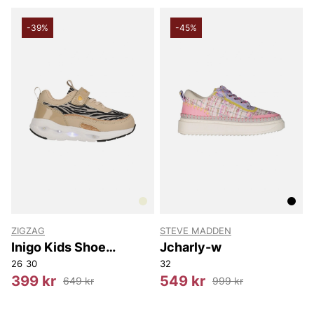
-39%
-45%
ZIGZAG
STEVE MADDEN
Inigo Kids Shoe
Jcharly-w
w/Lights
26
30
32
399 kr
549 kr
649 kr
999 kr