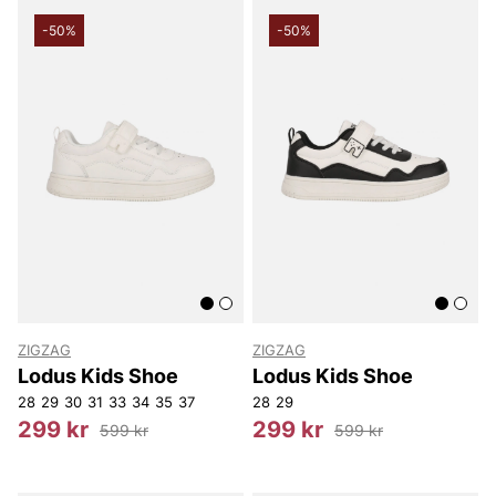
-50%
-50%
ZIGZAG
ZIGZAG
Lodus Kids Shoe
Lodus Kids Shoe
28
29
30
31
33
34
35
37
28
29
299 kr
299 kr
599 kr
599 kr