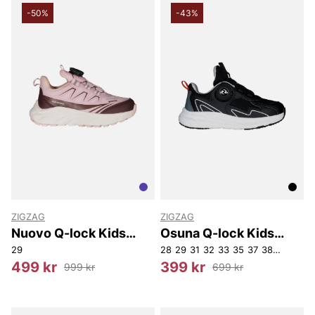
-50%
-43%
ZIGZAG
ZIGZAG
Nuovo Q-lock Kids
Osuna Q-lock Kids
Shoe WP
Shoe
29
28
29
31
32
33
35
37
38
39
499 kr
399 kr
999 kr
699 kr