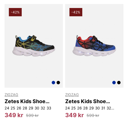
-42%
-42%
ZIGZAG
ZIGZAG
Zetes Kids Shoe
Zetes Kids Shoe
W/Lights
W/Lights
24
25
26
28
29
30
32
33
24
25
26
28
29
30
31
32
33
34
349 kr
349 kr
599 kr
599 kr