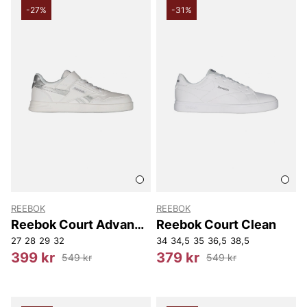
-27%
-31%
REEBOK
REEBOK
Reebok Court Advance
Reebok Court Clean
Elastic & Top Strap
27
28
29
32
34
34,5
35
36,5
38,5
399 kr
379 kr
549 kr
549 kr