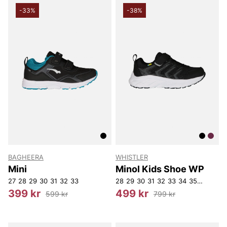
-33%
-38%
BAGHEERA
WHISTLER
Mini
Minol Kids Shoe WP
27
28
29
30
31
32
33
28
29
30
31
32
33
34
35
37
399 kr
499 kr
599 kr
799 kr