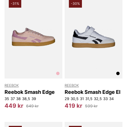
-31%
-30%
REEBOK
REEBOK
Reebok Smash Edge
Reebok Smash Edge El
35
37
38
38,5
39
29
30,5
31
31,5
32,5
33
34
449 kr
419 kr
649 kr
599 kr