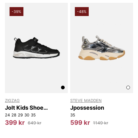
-39%
-48%
ZIGZAG
STEVE MADDEN
Jolt Kids Shoe
Jpossession
w/Lights
24
28
29
30
35
35
399 kr
599 kr
649 kr
1149 kr