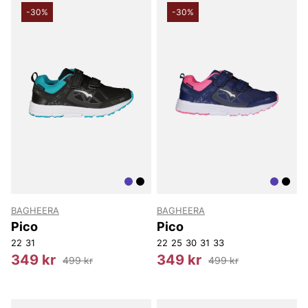
-30%
-30%
BAGHEERA
BAGHEERA
Pico
Pico
22
31
22
25
30
31
33
349 kr
349 kr
499 kr
499 kr