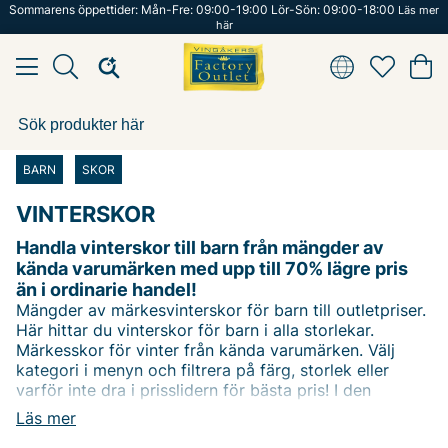
Sommarens öppettider: Mån-Fre: 09:00-19:00 Lör-Sön: 09:00-18:00
Läs mer
här
BARN
SKOR
VINTERSKOR
Handla vinterskor till barn från mängder av
kända varumärken med upp till 70% lägre pris
än i ordinarie handel!
Mängder av märkesvinterskor för barn till outletpriser.
Här hittar du vinterskor för barn i alla storlekar.
Märkesskor för vinter från kända varumärken. Välj
kategori i menyn och filtrera på färg, storlek eller
varför inte dra i prisslidern för bästa pris! I den
7000kvm stora butiken i Vingåker hittar du fler
Läs mer
barnskor från många kända varumärken. Happy