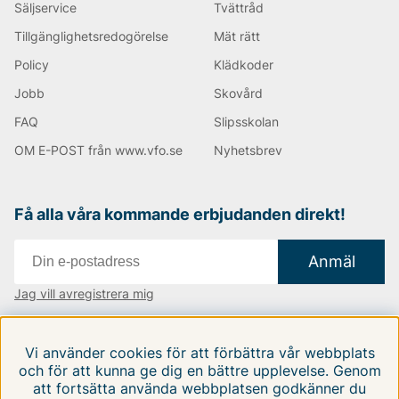
Säljservice
Tvättråd
Tillgänglighetsredogörelse
Mät rätt
Policy
Klädkoder
Jobb
Skovård
FAQ
Slipsskolan
OM E-POST från www.vfo.se
Nyhetsbrev
Få alla våra kommande erbjudanden direkt!
Anmäl
Jag vill avregistrera mig
Vi finns i:
Danmark
|
Finland
|
Sverige
Vi använder cookies för att förbättra vår webbplats
Följ oss på våra sociala medier
och för att kunna ge dig en bättre upplevelse. Genom
att fortsätta använda webbplatsen godkänner du