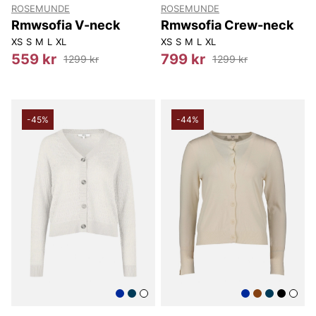
ROSEMUNDE
ROSEMUNDE
Rmwsofia V-neck
Rmwsofia Crew-neck
XS
S
M
L
XL
XS
S
M
L
XL
559 kr
799 kr
1299 kr
1299 kr
-45%
-44%