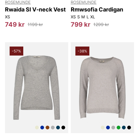
ROSEMUNDE
ROSEMUNDE
Rwaida Sl V-neck Vest
Rmwsofia Cardigan
XS
XS
S
M
L
XL
749 kr
799 kr
1199 kr
1299 kr
-57%
-38%