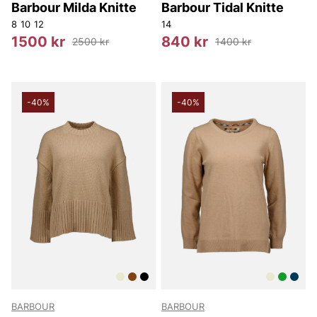
Barbour Milda Knitte
Barbour Tidal Knitte
8
10
12
14
1500 kr
840 kr
2500 kr
1400 kr
-40%
-40%
BARBOUR
BARBOUR