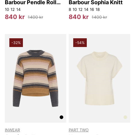
Barbour Pendle Roll
Barbour Sophia Knitt
Collar Knitted Jumper
10
12
14
8
10
12
14
16
18
840 kr
840 kr
1400 kr
1400 kr
-32%
-54%
INWEAR
PART TWO