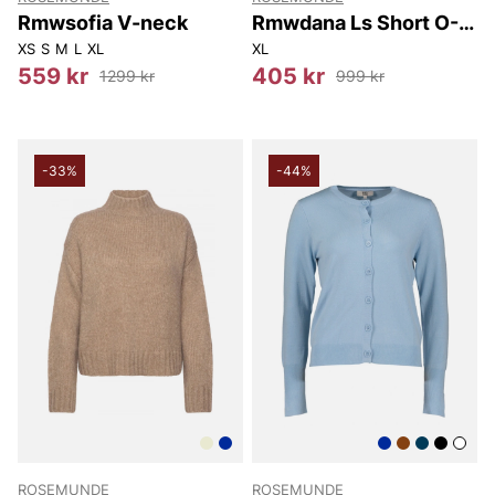
Rmwsofia V-neck
Rmwdana Ls Short O-
neck Pullover
XS
S
M
L
XL
XL
559 kr
405 kr
1299 kr
999 kr
-33%
-44%
ROSEMUNDE
ROSEMUNDE