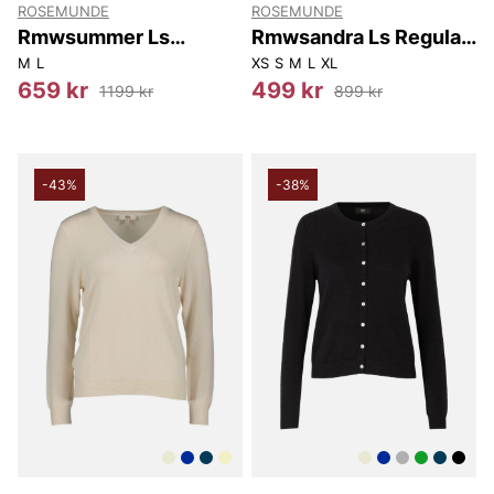
ROSEMUNDE
ROSEMUNDE
Rmwsummer Ls
Rmwsandra Ls Regular
Pointelle Cardigan
Cardigan
M
L
XS
S
M
L
XL
659 kr
499 kr
1199 kr
899 kr
-43%
-38%