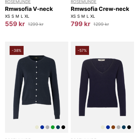
ROSEMUNDE
ROSEMUNDE
Rmwsofia V-neck
Rmwsofia Crew-neck
XS
S
M
L
XL
XS
S
M
L
XL
559 kr
799 kr
1299 kr
1299 kr
-38%
-57%