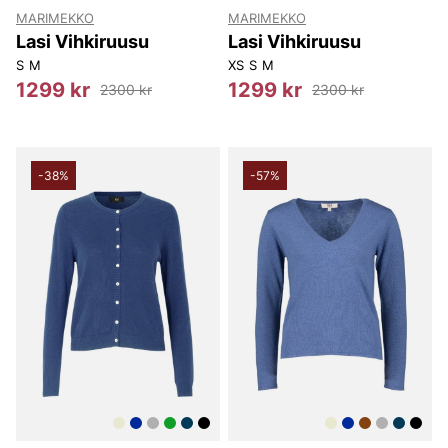
MARIMEKKO
MARIMEKKO
Lasi Vihkiruusu
Lasi Vihkiruusu
S
M
XS
S
M
1299 kr
1299 kr
2300 kr
2300 kr
-38%
-57%