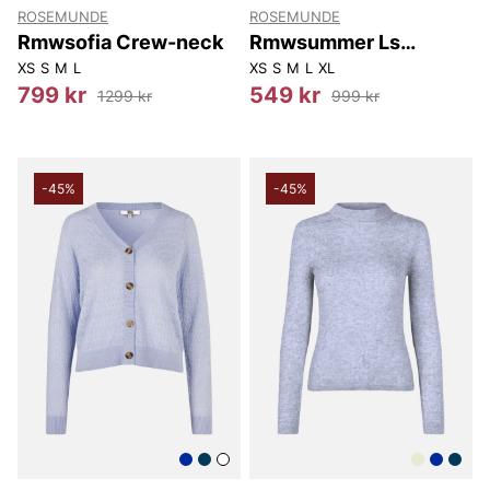
ROSEMUNDE
ROSEMUNDE
Rmwsofia Crew-neck
Rmwsummer Ls
Pointelle Pullover
XS
S
M
L
XS
S
M
L
XL
799 kr
549 kr
1299 kr
999 kr
-45%
-45%