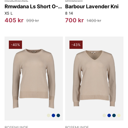
Rmwdana Ls Short O-
Barbour Lavender Kni
neck Pullover
XS
L
8
14
405 kr
700 kr
999 kr
1400 kr
-40%
-43%
ROSEMUNDE
ROSEMUNDE