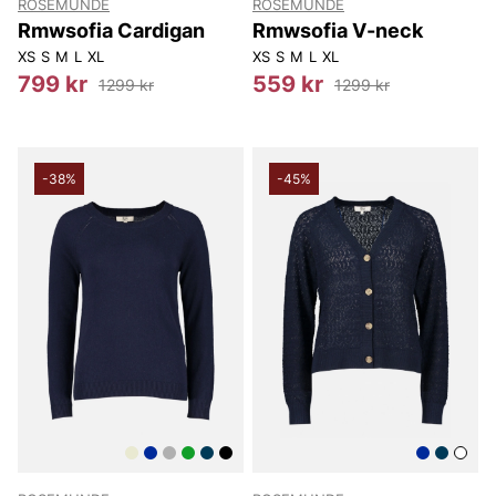
ROSEMUNDE
ROSEMUNDE
Rmwsofia Cardigan
Rmwsofia V-neck
XS
S
M
L
XL
XS
S
M
L
XL
799 kr
559 kr
1299 kr
1299 kr
-38%
-45%