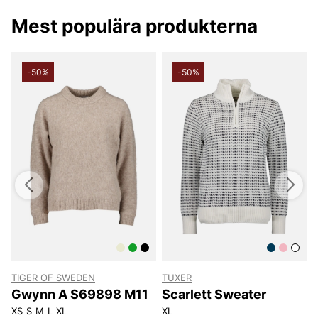
filtrera på pris för att hitta varor till det bästa priset!
Happy shopping önskar vi på Vingåkers Factory
Mest populära produkterna
Outlet AB
-50%
-50%
TIGER OF SWEDEN
TUXER
T
Gwynn A S69898 M11
Scarlett Sweater
XS
S
M
L
XL
XL
X