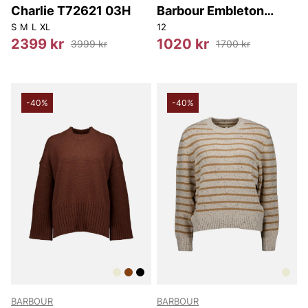
Charlie T72621 03H
Barbour Embleton
Knitted Jumper
S
M
L
XL
12
2399 kr
1020 kr
3999 kr
1700 kr
-40%
-40%
BARBOUR
BARBOUR