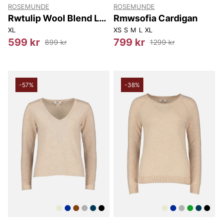
ROSEMUNDE
ROSEMUNDE
Rwtulip Wool Blend Ls
Rmwsofia Cardigan
Turtleneck Plain
XL
XS
S
M
L
XL
Pullover
599 kr
799 kr
899 kr
1299 kr
-57%
-38%