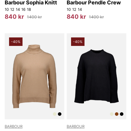
Barbour Sophia Knitt
Barbour Pendle Crew
10
12
14
16
18
10
12
14
840 kr
840 kr
1400 kr
1400 kr
-40%
-40%
BARBOUR
BARBOUR