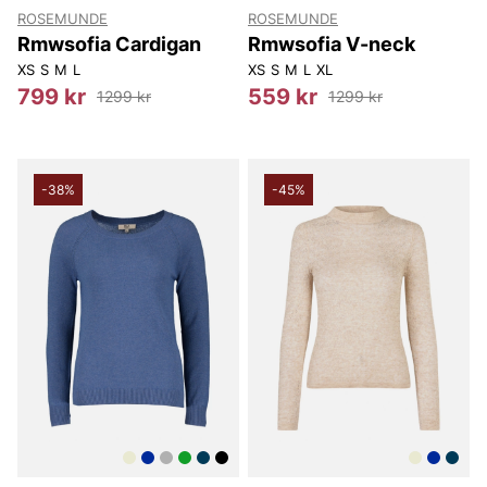
ROSEMUNDE
ROSEMUNDE
Rmwsofia Cardigan
Rmwsofia V-neck
XS
S
M
L
XS
S
M
L
XL
799 kr
559 kr
1299 kr
1299 kr
-38%
-45%