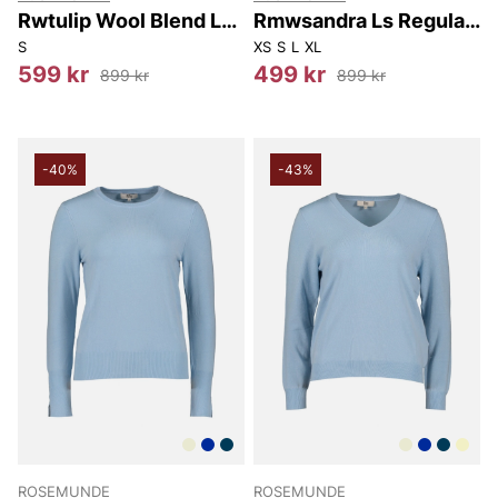
Rwtulip Wool Blend Ls
Rmwsandra Ls Regular
Turtleneck Plain
Cardigan
S
XS
S
L
XL
Pullover
599 kr
499 kr
899 kr
899 kr
-40%
-43%
ROSEMUNDE
ROSEMUNDE