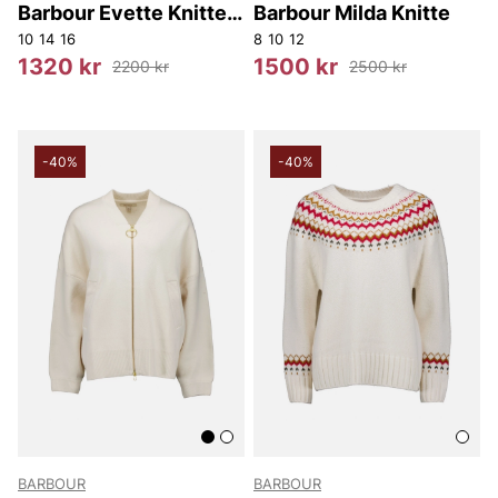
Barbour Evette Knitted
Barbour Milda Knitte
Hoodie
10
14
16
8
10
12
1320 kr
1500 kr
2200 kr
2500 kr
-40%
-40%
BARBOUR
BARBOUR