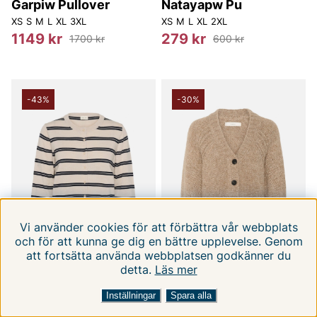
Garpiw Pullover
Natayapw Pu
XS
S
M
L
XL
3XL
XS
M
L
XL
2XL
1149 kr
279 kr
1700 kr
600 kr
-43%
-30%
Vi använder cookies för att förbättra vår webbplats
och för att kunna ge dig en bättre upplevelse. Genom
att fortsätta använda webbplatsen godkänner du
detta.
Läs mer
FILTRERA EFTER
SORTERA EFTER:
Inställningar
Spara alla
PART TWO
INWEAR