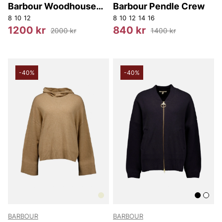
Barbour Woodhouse
Barbour Pendle Crew
Knitted Jumper
8
10
12
8
10
12
14
16
1200 kr
840 kr
2000 kr
1400 kr
-40%
-40%
BARBOUR
BARBOUR