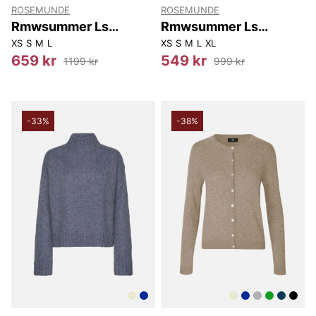
ROSEMUNDE
ROSEMUNDE
Rmwsummer Ls
Rmwsummer Ls
Pointelle Cardigan
Pointelle Pullover
XS
S
M
L
XS
S
M
L
XL
659 kr
549 kr
1199 kr
999 kr
-33%
-38%