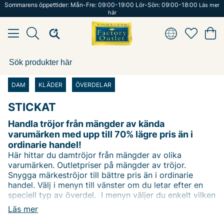
Sommarens öppettider: Mån-Fre: 09:00-19:00 Lör-Sön: 09:00-18:00
Läs mer
här
DAM
KLÄDER
ÖVERDELAR
STICKAT
Handla tröjor från mängder av kända
varumärken med upp till 70% lägre pris än i
ordinarie handel!
Här hittar du damtröjor från mängder av olika
varumärken. Outletpriser på mängder av tröjor.
Snygga märkeströjor till bättre pris än i ordinarie
handel. Välj i menyn till vänster om du letar efter en
speciell typ av överdel. I menyn väljer du enkelt vilken
typ av produkt du letar efter. Eller använd vårt filter
Läs mer
för att filtrera på ditt favoritvarumärke. Du kan även