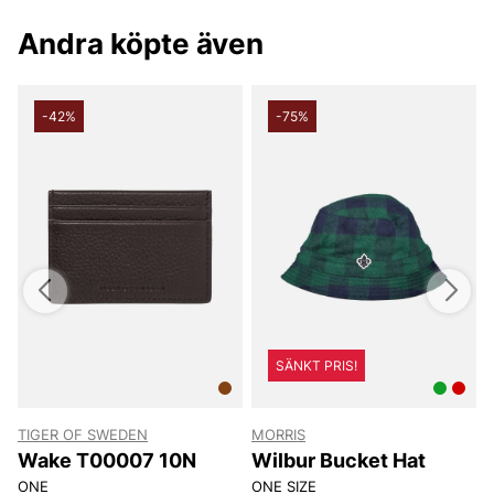
butik i Vingåker.
Läs mer på
www.vfo.se
Andra köpte även
-42%
-75%
SÄNKT PRIS!
TIGER OF SWEDEN
MORRIS
T
Wake T00007 10N
Wilbur Bucket Hat
ONE
ONE SIZE