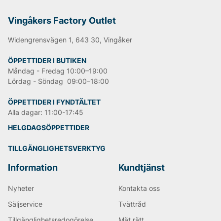
jeansmodellen är
"501"
och har blivit en stor klassiker
runt om i världen.
Vingåkers Factory Outlet
Informationen är hämtad från Wikipedia.
Widengrensvägen 1, 643 30, Vingåker
ÖPPETTIDER I BUTIKEN
Andra populära varumärken:
Måndag - Fredag 10:00–19:00
Lördag - Söndag 09:00–18:00
LEE
NN07
ÖPPETTIDER I FYNDTÄLTET
Björn Borg
Alla dagar: 11:00-17:45
Replay
Oscar Jacobson
HELGDAGSÖPPETTIDER
TILLGÄNGLIGHETSVERKTYG
Information
Kundtjänst
Nyheter
Kontakta oss
Säljservice
Tvättråd
Tillgänglighetsredogörelse
Mät rätt