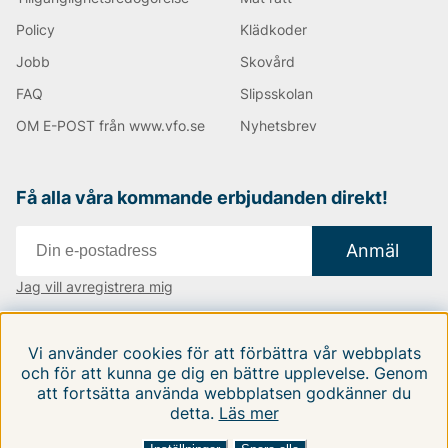
Policy
Klädkoder
Jobb
Skovård
FAQ
Slipsskolan
OM E-POST från www.vfo.se
Nyhetsbrev
Få alla våra kommande erbjudanden direkt!
Anmäl
Jag vill avregistrera mig
Vi finns i:
Danmark
|
Finland
|
Sverige
Vi använder cookies för att förbättra vår webbplats
Följ oss på våra sociala medier
och för att kunna ge dig en bättre upplevelse. Genom
att fortsätta använda webbplatsen godkänner du
detta.
Läs mer