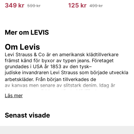
349 kr
125 kr
599 kr
499 kr
Mer om LEVIS
Om Levis
Levi Strauss & Co
är en
amerikansk
klädtillverkare
främst känd för byxor av typen
jeans. Företaget
grundades i USA år 1853 av den
tysk–
judiske
invandraren
Levi Strauss
som började utveckla
arbetskläder.
Från början tillverkades de
av
kanvas
men senare av slitstark
denim. Idag är
bolaget ett av världens största klädföretag.
Läs mer
Företagets mest kända och etablerade varumärke
är
Levi’s
. Det används för kläder runt om i världen.
Ursprungligen var Levi's endast ett produktnamn på
Senast visade
de
nitförstärkta
blåjeansen, men idag ingår
även
jackor,
tröjor,
skor
och diverse andra
klädesplagg och tillbehör. Den mest kända