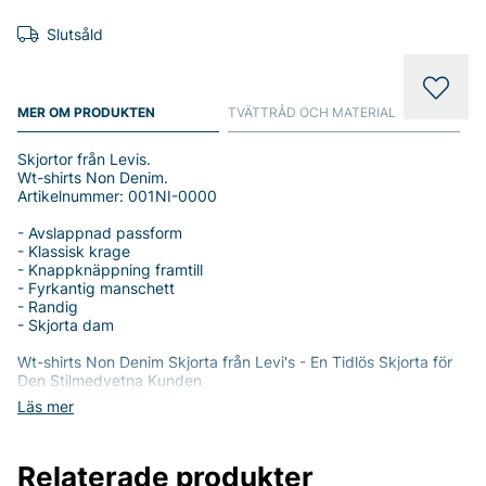
Slutsåld
MER OM PRODUKTEN
TVÄTTRÅD OCH MATERIAL
Skjortor från Levis.
Wt-shirts Non Denim.
Artikelnummer: 001NI-0000
- Avslappnad passform
- Klassisk krage
- Knappknäppning framtill
- Fyrkantig manschett
- Randig
- Skjorta dam
Wt-shirts Non Denim Skjorta från Levi's - En Tidlös Skjorta för
Den Stilmedvetna Kunden
Läs mer
Upptäck den perfekta kombinationen av stil och komfort med
Wt-shirts Non Denim Skjorta från Levi’s. Denna eleganta skjorta
för dam är designad för den moderna kvinnan som värdesätter
Relaterade produkter
både mode och funktionalitet.