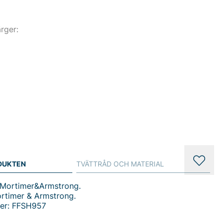
ärger:
DUKTEN
TVÄTTRÅD OCH MATERIAL
n Mortimer&Armstrong.
ortimer & Armstrong.
er: FFSH957