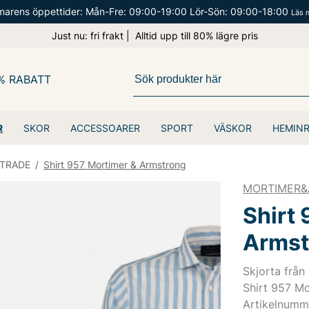
arens öppettider: Mån-Fre: 09:00-19:00 Lör-Sön: 09:00-18:00
Läs 
Just nu: fri frakt | Alltid upp till 80% lägre pris
% RABATT
R
SKOR
ACCESSOARER
SPORT
VÄSKOR
HEMIN
TRADE
/
Shirt 957 Mortimer & Armstrong
MORTIMER
Shirt
Armst
Skjorta frå
Shirt 957 M
Artikelnumm