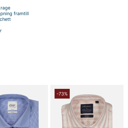
krage
ning framtill
chett
r
rmstrong Skjorta 957 - Modern Fit för den Stilsäkra
timer & Armstrong Skjorta 957, en perfekt kombination
komfort för den moderna mannen. Med sin trendiga
oggrant utvalda material är denna skjorta ett måste i
ob.
 en modern fit som framhäver din kropp på ett smakfullt
t kännas tight. Den eleganta cut away-kragen ger en
-73%
 look, perfekt för både kontoret och mer avslappnade
Knappknäppningen framtill och de rundade manschetterna
lassisk touch, medan den stiliga randiga designen ger ett
distinkt mönster.
v 70% högkvalitativ bomull och 30% linne ger denna