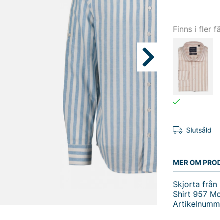
Finns i fler f
Slutsåld
MER OM PRO
Skjorta frå
Shirt 957 M
Artikelnumm