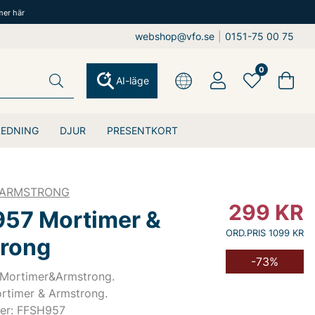
mer här
webshop@vfo.se
|
0151-75 00 75
0
AI-läge
REDNING
DJUR
PRESENTKORT
&ARMSTRONG
299
KR
 957 Mortimer &
ORD.PRIS 1099 KR
rong
-73%
n Mortimer&Armstrong.
ortimer & Armstrong.
er: FFSH957