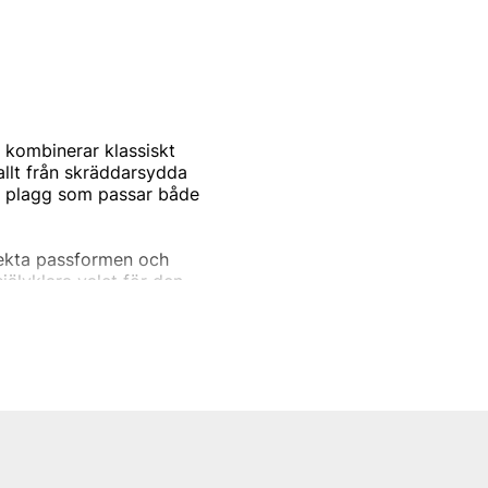
 kombinerar klassiskt
llt från skräddarsydda
r – plagg som passar både
fekta passformen och
jälvklara valet för den