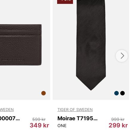
SWEDEN
TIGER OF SWEDEN
Wake T00007 10N
Moirae T71959 050
599 kr
999 kr
349 kr
299 kr
ONE