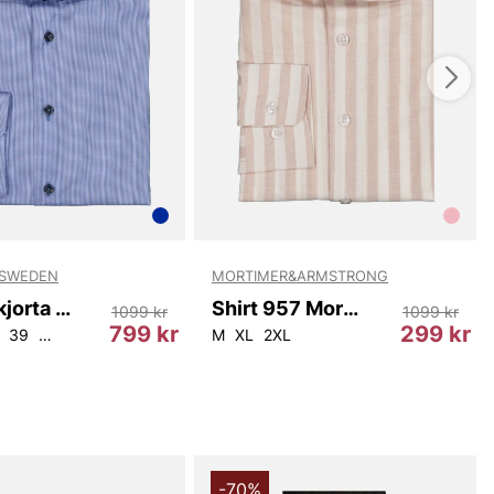
antastisk komfort och andningsförmåga, vilket gör den
 både varma och kalla dagar. Den mjuka och lätta känslan
r att du kan bära den hela dagen utan att känna
957 från Mortimer & Armstrong får du inte bara en
ukt, utan även en skjorta som är utformad med fokus på
 hållbarhet. Den är lätt att matcha med både jeans och
 gör den till ett mångsidigt alternativ för alla tillfällen.
l och komfort med Mortimer & Armstrong Skjorta 957.
onlighet lysa igenom med en skjorta som är lika unik som
 SWEDEN
MORTIMER&ARMSTRONG
Oscar Skjorta 6363 Slim
Shirt 957 Mortimer & Armstrong
1099 kr
1099 kr
799 kr
299 kr
39
40
42
M
XL
2XL
du handlar i vår webbshop. Besök oss även i vår butik i
s mer på
www.vfo.se
-70%