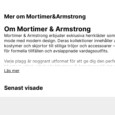
Mer om Mortimer&Armstrong
Om Mortimer & Armstrong
Mortimer & Armstrong erbjuder exklusiva herrkläder som
mode med modern design. Deras kollektioner innehåller a
kostymer och skjortor till stiliga tröjor och accessoare
för formella tillfällen och avslappnade vardagsoutfits.
Varje plagg är noggrant utformat för att ge dig den per
högsta kvalitet, vilket gör Mortimer & Armstrong till det s
Läs mer
stilmedvetna mannen.
Senast visade