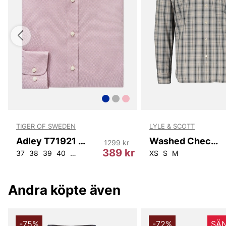
TIGER OF SWEDEN
LYLE & SCOTT
Adley T71921 5FM
Washed Check Poplin Shirt
1299 kr
r
389 kr
37
38
39
40
41
42
43
44
45
XS
S
M
Andra köpte även
-75%
-72%
SÄN