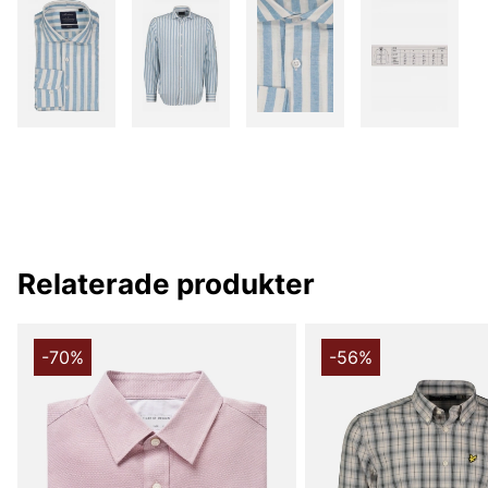
Relaterade produkter
-70%
-56%