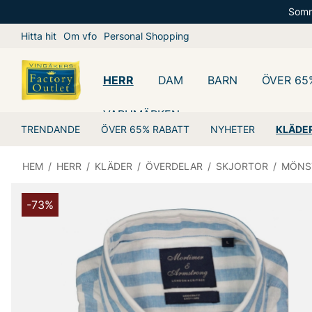
Somm
Hitta hit
Om vfo
Personal Shopping
HERR
DAM
BARN
ÖVER 65
VARUMÄRKEN
TRENDANDE
ÖVER 65% RABATT
NYHETER
KLÄDE
HEM
/
HERR
/
KLÄDER
/
ÖVERDELAR
/
SKJORTOR
/
MÖNS
-73%