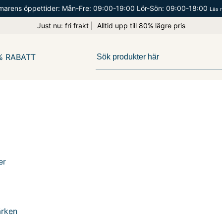
arens öppettider: Mån-Fre: 09:00-19:00 Lör-Sön: 09:00-18:00
Läs 
Just nu: fri frakt | Alltid upp till 80% lägre pris
% RABATT
er
ärken