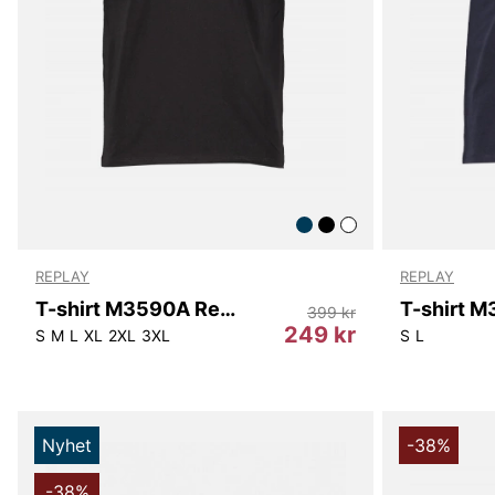
REPLAY
REPLAY
T-shirt M3590A Replay
399 kr
249 kr
S
M
L
XL
2XL
3XL
S
L
Nyhet
-38%
-38%