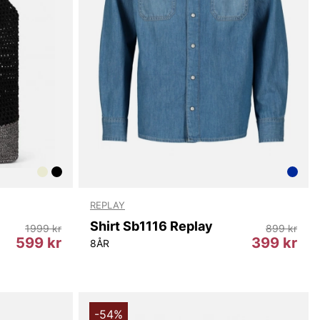
REPLAY
Shirt Sb1116 Replay
1999 kr
899 kr
599 kr
399 kr
8ÅR
-54%