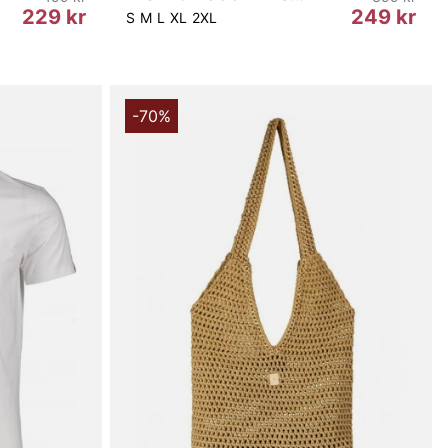
229 kr
249 kr
S
M
L
XL
2XL
-70%