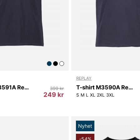
REPLAY
T-shirt M3591A Replay
T-shirt M3590A Replay
399 kr
249 kr
S
M
L
XL
2XL
3XL
Nyhet
-54%