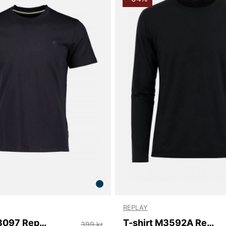
REPLAY
T-shirt M3097 Replay
T-shirt M3592A Replay
399 kr