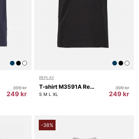
REPLAY
T-shirt M3591A Replay
399 kr
399 kr
249 kr
249 kr
S
M
L
XL
-38%