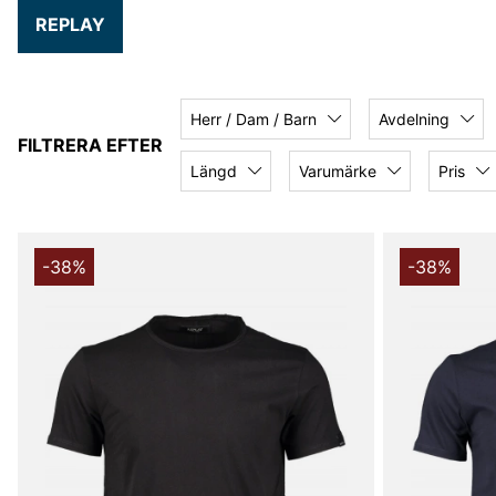
REPLAY
Herr / Dam / Barn
Avdelning
FILTRERA EFTER
Längd
Varumärke
Pris
-38%
-38%