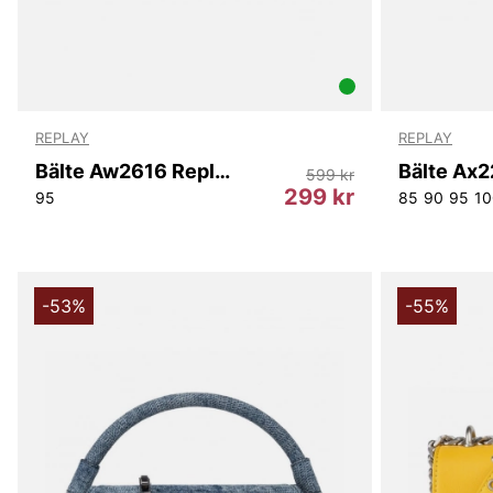
REPLAY
REPLAY
Bälte Aw2616 Replay
Bälte Ax2
599 kr
299 kr
95
85
90
95
10
-53%
-55%