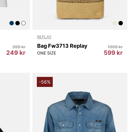
REPLAY
Bag Fw3713 Replay
399 kr
1999 kr
249 kr
599 kr
ONE SIZE
-56%