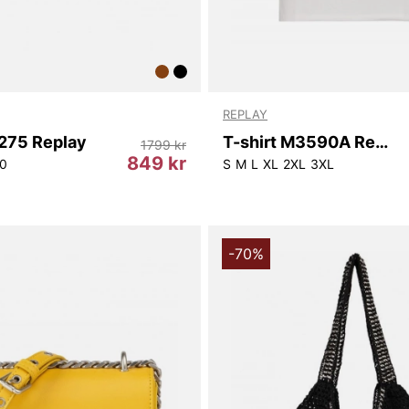
REPLAY
275 Replay
T-shirt M3590A Replay
1799 kr
849 kr
0
S
M
L
XL
2XL
3XL
-70%