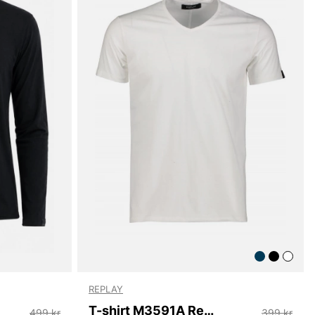
REPLAY
T-shirt M3591A Replay
499 kr
399 kr