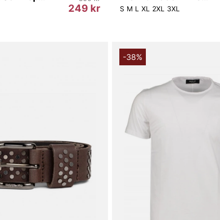
249 kr
S
M
L
XL
2XL
3XL
-38%