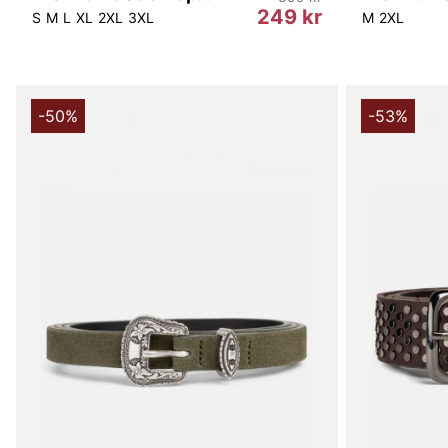
249 kr
S
M
L
XL
2XL
3XL
M
2XL
-50%
-53%