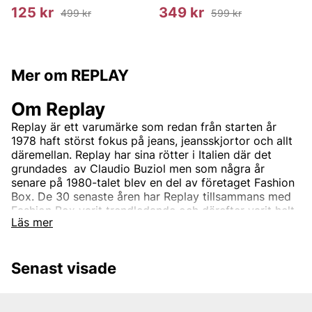
125 kr
349 kr
499 kr
599 kr
Mer om REPLAY
Om Replay
Replay är ett varumärke som redan från starten år
1978 haft störst fokus på jeans, jeansskjortor och allt
däremellan. Replay har sina rötter i Italien där det
grundades av Claudio Buziol men som några år
senare på 1980-talet blev en del av företaget Fashion
Box. De 30 senaste åren har Replay tillsammans med
Fashion Box varit trendledande och därefter varit helt
Läs mer
synonymt med hög standard och god kvalite. Detta
har med åren gjort Replay till ett välkänt märke som
med tiden växt till att bli ett globalt koncept som säljs
Senast visade
hos flertalet återförsäljare varje dag.
Företaget har sedan start utgått från tre grundpelare;
Utmärkt kvalite, karaktäristisk italiensk design och