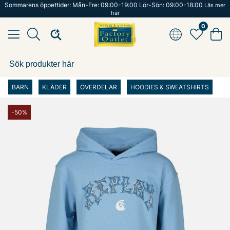
Sommarens öppettider: Mån-Fre: 09:00-19:00 Lör-Sön: 09:00-18:00
Läs mer
här
0
BARN
KLÄDER
ÖVERDELAR
HOODIES & SWEATSHIRTS
-50%