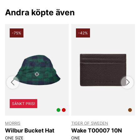
Tack för att du handlar i vår webbshop. Besök oss även i vår
Andra köpte även
butik i Vingåker.
Läs mer på
www.vfo.se
-75%
-42%
SÄNKT PRIS!
MORRIS
TIGER OF SWEDEN
T
Wilbur Bucket Hat
Wake T00007 10N
ONE SIZE
ONE
8