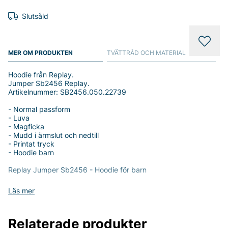
Slutsåld
MER OM PRODUKTEN
TVÄTTRÅD OCH MATERIAL
Hoodie från Replay.
Jumper Sb2456 Replay.
Artikelnummer: SB2456.050.22739
- Normal passform
- Luva
- Magficka
- Mudd i ärmslut och nedtill
- Printat tryck
- Hoodie barn
Replay Jumper Sb2456 - Hoodie för barn
Gör varje dag till ett nytt äventyr med den stiliga och
Läs mer
funktionella Replay Jumper Sb2456! Denna hoodie är designad
för barn och erbjuder en perfekt kombination av komfort och
stil.
Relaterade produkter