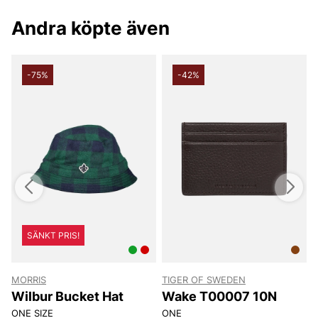
Andra köpte även
-75%
-42%
SÄNKT PRIS!
MORRIS
TIGER OF SWEDEN
T
Wilbur Bucket Hat
Wake T00007 10N
ONE SIZE
ONE
8