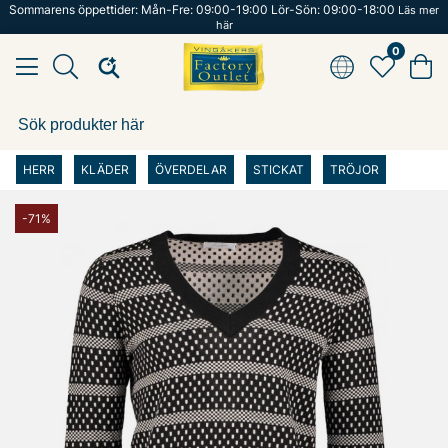
Sommarens öppettider: Mån-Fre: 09:00-19:00 Lör-Sön: 09:00-18:00
Läs mer
här
0
HERR
KLÄDER
ÖVERDELAR
STICKAT
TRÖJOR
-71%