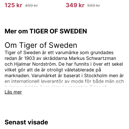
125 kr
349 kr
499 kr
599 kr
Mer om TIGER OF SWEDEN
Om Tiger of Sweden
Tiger of Sweden är ett varumärke som grundades
redan år 1903 av skräddarna Markus Schwartzman
och Hjalmar Nordström. De har funnits i över ett sekel
vilket gör att de är otroligt väletablerade på
marknaden. Varumärket är baserat i Stockholm men är
en internationell leverantör av mode för både män och
kvinnor världen över. Har du spanat in Tiger of
Läs mer
Swedens sortiment än? Vi erbjuder Tiger of Swedens
produkter till ett riktigt förmånligt pris!
Tiger of Swedens sortiment
Designermärket Tiger of Sweden är minimalistiskt,
Senast visade
tidlöst och modernt. Produkterna är oftast enfärgade
och associerade med skandinaviskt mode. Alla