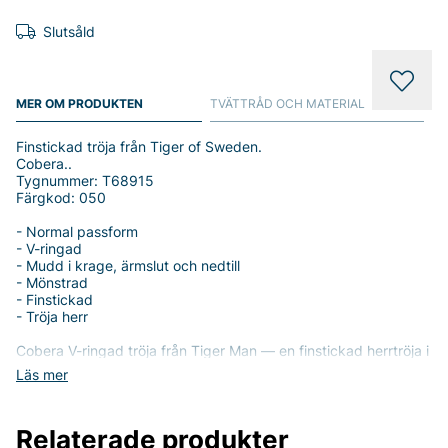
Slutsåld
MER OM PRODUKTEN
TVÄTTRÅD OCH MATERIAL
Finstickad tröja från Tiger of Sweden.
Cobera..
Tygnummer: T68915
Färgkod: 050
- Normal passform
- V-ringad
- Mudd i krage, ärmslut och nedtill
- Mönstrad
- Finstickad
- Tröja herr
Cobera V-ringad tröja från Tiger Man — en finstickad herrtröja i
100% merinoull som kombinerar klassisk design med hög
Läs mer
komfort. Den mönstrade ytan ger ett diskret uttryck som
passar både till vardag och smart casual.
Relaterade produkter
Normal passform som följer kroppen utan att vara åtsittande —