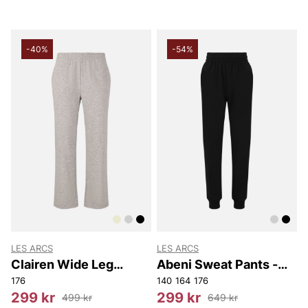
-40%
-54%
LES ARCS
LES ARCS
Clairen Wide Leg
Abeni Sweat Pants -
Sweat Pants -
Youth
176
140
164
176
Youth/Girl
299 kr
299 kr
499 kr
649 kr