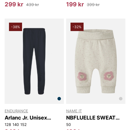
299 kr
199 kr
439 kr
399 kr
-38%
-32%
ENDURANCE
NAME IT
Arlanc Jr. Unisex
NBFLUELLE SWEAT
Sweat Pants
PANT BRU
128
140
152
50