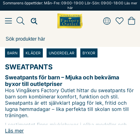
Sommarens öppettider: Mån-Fre: 09:00-19:00 Lör-Sön: 09:00-18:00
Läs mer
här
BARN
KLÄDER
UNDERDELAR
BYXOR
SWEATPANTS
Sweatpants för barn – Mjuka och bekväma
byxor till outletpriser
Hos Vingåkers Factory Outlet hittar du sweatpants för
barn som kombinerar komfort, funktion och stil.
Sweatpants är ett självklart plagg för lek, fritid och
lugna hemmadagar – lika perfekta till skolan som till
träningen.
I sortimentet finns mjukisbyxor i olika modeller och
Läs mer
material, från klassiska joggingbyxor med resår i
midjan till varianter med dragsko och muddar vid