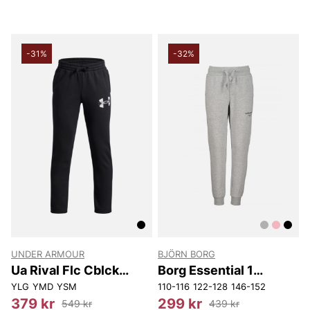
-31%
-32%
UNDER ARMOUR
BJÖRN BORG
Ua Rival Flc Cblck
Borg Essential 1
Grphc Jgr
Tapered Sweatpants
YLG
YMD
YSM
110-116
122-128
146-152
379 kr
299 kr
549 kr
439 kr