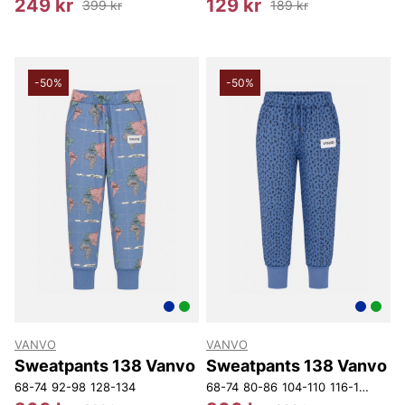
249 kr
129 kr
399 kr
189 kr
-50%
-50%
VANVO
VANVO
Sweatpants 138 Vanvo
Sweatpants 138 Vanvo
68-74
92-98
128-134
68-74
80-86
104-110
116-122
128-