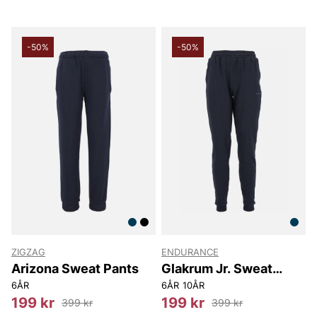
-50%
-50%
ZIGZAG
ENDURANCE
Arizona Sweat Pants
Glakrum Jr. Sweat
Pants
6ÅR
6ÅR
10ÅR
199 kr
199 kr
399 kr
399 kr