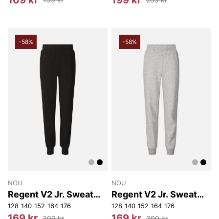
-58%
-58%
NOU
NOU
Regent V2 Jr. Sweat
Regent V2 Jr. Sweat
Pants
Pants
128
140
152
164
176
128
140
152
164
176
169 kr
169 kr
399 kr
399 kr