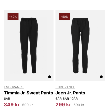
-42%
-50%
ENDURANCE
ENDURANCE
Timmia Jr. Sweat Pants
Jeen Jr. Pants
6ÅR
6ÅR
8ÅR
10ÅR
349 kr
299 kr
599 kr
599 kr