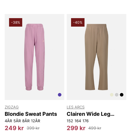
-38%
-40%
ZIGZAG
LES ARCS
Blondie Sweat Pants
Clairen Wide Leg
Sweat Pants -
4ÅR
5ÅR
8ÅR
12ÅR
152
164
176
Youth/Girl
249 kr
299 kr
399 kr
499 kr