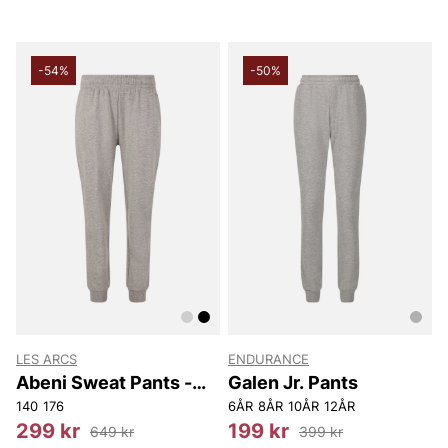
-54%
-50%
LES ARCS
ENDURANCE
Abeni Sweat Pants -
Galen Jr. Pants
Youth
140
176
6ÅR
8ÅR
10ÅR
12ÅR
299 kr
199 kr
649 kr
399 kr