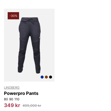
-30%
LINDBERG
Powerpro Pants
80
90
110
349 kr
499,000 kr