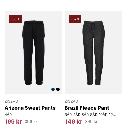
-50%
-57%
ZIGZAG
ZIGZAG
Arizona Sweat Pants
Brazil Fleece Pant
4ÅR
3ÅR
4ÅR
5ÅR
8ÅR
10ÅR
12ÅR
199 kr
149 kr
399 kr
349 kr