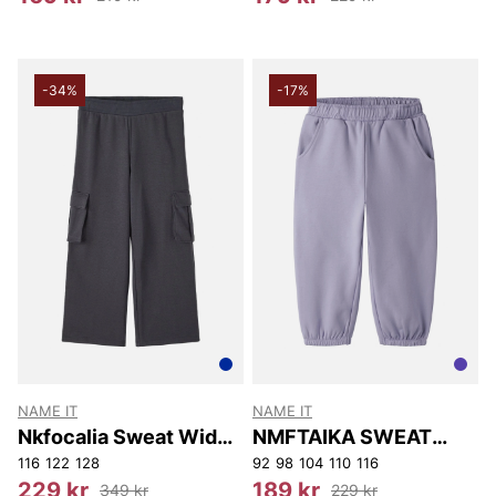
-34%
-17%
NAME IT
NAME IT
Nkfocalia Sweat Wide
NMFTAIKA SWEAT
Pant Bru
PANT BRU
116
122
128
92
98
104
110
116
229 kr
189 kr
349 kr
229 kr