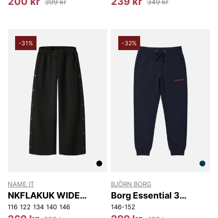
200 kr
239 kr
399 kr
349 kr
-31%
-32%
NAME IT
BJÖRN BORG
NKFLAKUK WIDE
Borg Essential 3
SWEAT PANT UNB
Sweatpants
116
122
134
140
146
146-152