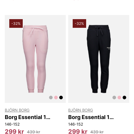
-32%
-32%
BJÖRN BORG
BJÖRN BORG
Borg Essential 1
Borg Essential 1
Tapered Sweatpants
Tapered Sweatpants
146-152
146-152
299 kr
299 kr
439 kr
439 kr