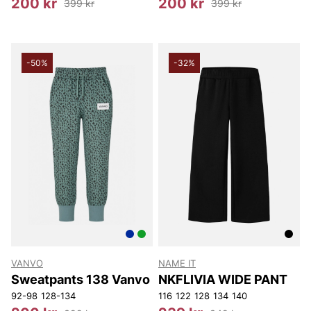
200 kr
200 kr
399 kr
399 kr
-50%
-32%
VANVO
NAME IT
Sweatpants 138 Vanvo
NKFLIVIA WIDE PANT
92-98
128-134
116
122
128
134
140