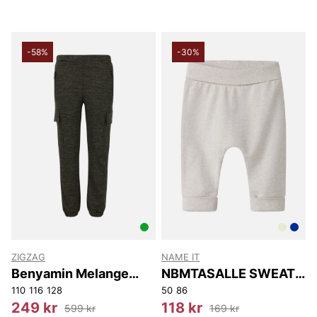
-58%
-30%
ZIGZAG
NAME IT
Benyamin Melange
NBMTASALLE SWEAT
Sweat Pants
PANT UNB
110
116
128
50
86
249 kr
118 kr
599 kr
169 kr