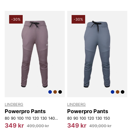
-30%
-30%
LINDBERG
LINDBERG
Powerpro Pants
Powerpro Pants
80
90
100
110
120
130
140
150
160
80
170
90
100
120
130
150
349 kr
349 kr
499,000 kr
499,000 kr