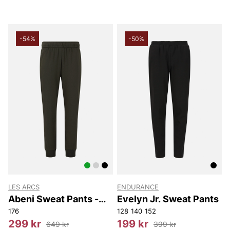
-54%
-50%
LES ARCS
ENDURANCE
Abeni Sweat Pants -
Evelyn Jr. Sweat Pants
Youth
176
128
140
152
299 kr
199 kr
649 kr
399 kr