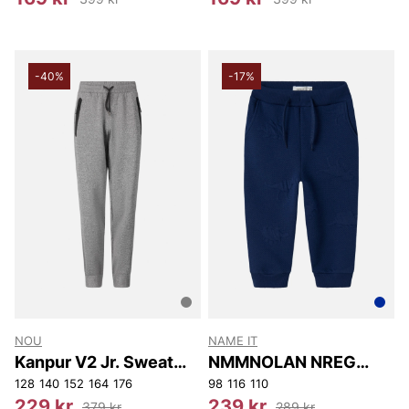
-40%
-17%
NOU
NAME IT
Kanpur V2 Jr. Sweat
NMMNOLAN NREG
Pants
SWEAT PANT UNB
128
140
152
164
176
98
116
110
229 kr
239 kr
379 kr
289 kr