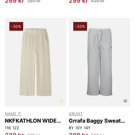
269 kr
299 kr
389 kr
439 kr
-30%
-33%
NAME IT
GRUNT
NKFKATHLON WIDE
Grrafa Baggy Sweat
PANT
Pants
116
122
8Y
10Y
14Y