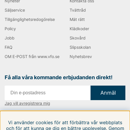
Nyheter
Kontakta oss
Säljservice
Tvättråd
Tillgänglighetsredogörelse
Mät rätt
Policy
Klädkoder
Jobb
Skovård
FAQ
Slipsskolan
OM E-POST från www.vfo.se
Nyhetsbrev
Få alla våra kommande erbjudanden direkt!
Anmäl
Jag vill avregistrera mig
Vi finns i:
Danmark
|
Finland
|
Sverige
Vi använder cookies för att förbättra vår webbplats
Följ oss på våra sociala medier
och för att kunna ge dig en bättre upplevelse. Genom