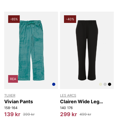
-65%
-40%
REA
TUXER
LES ARCS
Vivian Pants
Clairen Wide Leg
Sweat Pants -
158-164
140
176
Youth/Girl
139 kr
299 kr
399 kr
499 kr