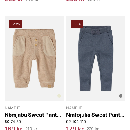
-23%
-22%
NAME IT
NAME IT
Nbmjabu Sweat Pant
Nmfojulia Sweat Pant
Unb
Bru
50
74
80
92
104
110
169 kr
179 kr
219 kr
229 kr