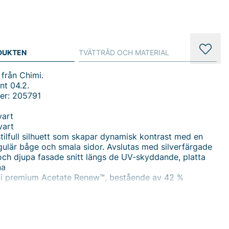
DUKTEN
TVÄTTRÅD OCH MATERIAL
från Chimi.
nt 04.2.
er: 205791
vart
vart
stilfull silhuett som skapar dynamisk kontrast med en
gulär båge och smala sidor. Avslutas med silverfärgade
och djupa fasade snitt längs de UV-skyddande, platta
na
 i premium Acetate Renew™, bestående av 42 %
ch 28 % certifierad återvunnen plast med en
ssad CHIMI-metallkärna
nt 04.2 Glasögon från Chimi - Stil och Hållbarhet för Den
ilen