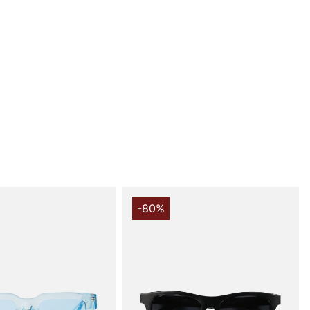
 perfekta kombinationen av modern design och
ed Black Gradient 04.2 glasögon från Chimi. Dessa
ett måste för den stilmedvetna individen som
både estetik och miljömedvetenhet.
anta rektangulära båge i svart skapar Black Gradient
misk kontrast som verkligen fångar blicken. De smala
en slank och sofistikerad silhuett, perfekt för både
h festliga tillfällen. Avslutade med stiliga, silverfärgade
och djupa, fasade snitt, är dessa glasögon designade för
 självständiga individen.
för att stå emot tidens tand, är dessa glasögon
av premium Acetate Renew™, som är både biobaserad
-80%
nen. Med en sammansättning av 42 % biobaserad och 28
 återvunnen plast, får du inte bara en stilfull accessoar
n produkt som minskar din miljöpåverkan.
R39-linserna med UV-skydd skyddar dina ögon från
trålar, vilket gör dem till ett utmärkt val för både
 utomhusbruk. Den svarta linsfärgen ger en