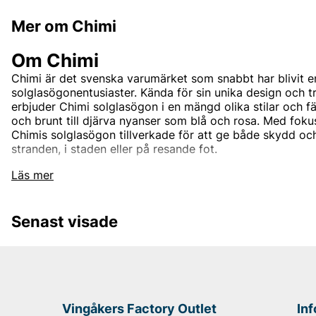
Mer om Chimi
Om Chimi
Chimi är det svenska varumärket som snabbt har blivit e
solglasögonentusiaster. Kända för sin unika design och tr
erbjuder Chimi solglasögon i en mängd olika stilar och fä
och brunt till djärva nyanser som blå och rosa. Med fokus
Chimis solglasögon tillverkade för att ge både skydd och
stranden, i staden eller på resande fot.
Chimi kombinerar skandinavisk enkelhet med modemedve
Läs mer
glasögon som passar alla ansiktsformer och stilar. Varje 
och detaljer som gör att du kan hitta solglasögon som m
uttryck. Chimis solglasögon är UV-skyddade och tillver
Senast visade
kvalitet, för en hållbar och elegant accessoar.
Andra populära varumärken:
Tiger of Sweden
Björn Borg
Vingåkers Factory Outlet
In
NN07