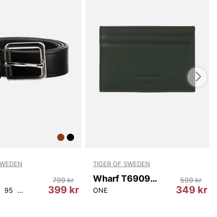
SWEDEN
TIGER OF SWEDEN
Wharf T69097 403
799 kr
599 kr
399 kr
349 kr
95
100
105
ONE