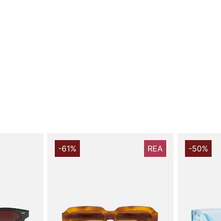
Upptäck den
hållbarhet m
glasögon är 
värdesätter 
Med sin eleg
04.2 en dyna
sidorna ger 
vardagliga oc
nitgångjärn 
den moderna,
Tillverkade 
handgjorda 
-61%
REA
-50%
och återvun
% certifierad
utan också e
De platta C
skadliga sols
inomhus- och