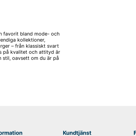
n favorit bland mode- och
endiga kollektioner,
rger – från klassiskt svart
 på kvalitet och attityd är
 stil, oavsett om du är på
ten design och erbjuder
modell har en unik känsla
atchar din personlighet och
kade med material av hög
formation
Kundtjänst