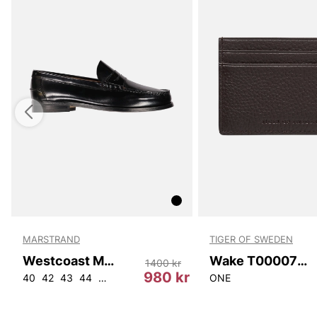
MARSTRAND
TIGER OF SWEDEN
Westcoast Marstrand Sko
Wake T00007 10N
1400 kr
r
980 kr
40
42
43
44
45
46
ONE