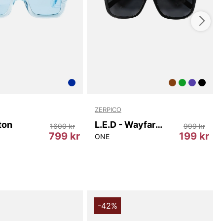
d look samtidigt som den säkerställer god sikt och
ck Gradient 04.2 glasögon är att välja stil och hållbarhet.
n är inte bara ett vackert tillskott till din garderob, de
 också en medveten livsstil. Låt din stil spegla din
valitet och hållbarhet.
Black Gradient 04.2 glasögon från Chimi idag och upplev
v en design som är både tidlös och innovativ. Perfekta
 eller barn som vill framhäva sin personliga stil utan att
ZERPICO
 med miljön.
ton
L.E.D - Wayfarer
1600 kr
999 kr
799 kr
199 kr
ONE
du handlar i vår webbshop. Besök oss även i vår butik i
s mer på
www.vfo.se
-42%