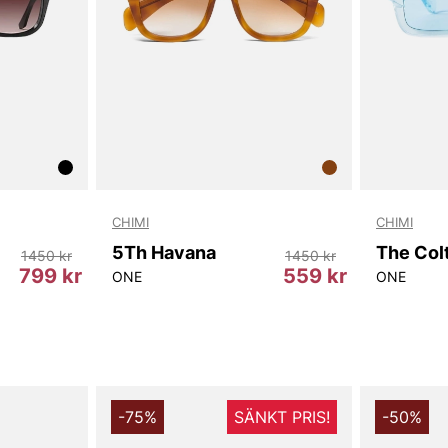
sophisticate
komfort.
Att välja Bla
Dessa glasögo
representerar
passion för k
Investera i 
skillnaden a
för herr, dam
CHIMI
CHIMI
kompromissa
5Th Havana
The Col
1450 kr
1450 kr
799 kr
559 kr
ONE
ONE
Tack för att 
Vingåker.
Lä
-75%
SÄNKT PRIS!
-50%