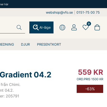
mer här
webshop@vfo.se
|
0151-75 00 75
0
AI-läge
REDNING
DJUR
PRESENTKORT
559
KR
 Gradient 04.2
ORD.PRIS 1500 KR
från Chimi.
-63%
nt 04.2.
er: 205791