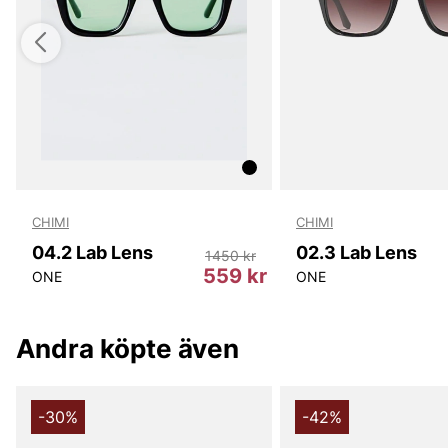
CHIMI
CHIMI
04.2 Lab Lens
02.3 Lab Lens
1450 kr
kr
559 kr
ONE
ONE
Andra köpte även
-30%
-42%