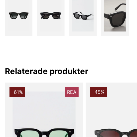
Relaterade produkter
-61%
REA
-45%