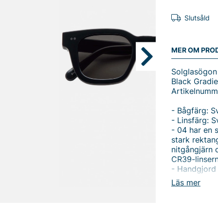
Slutsåld
MER OM PRO
Solglasögon 
Black Gradie
Artikelnumm
- Bågfärg: S
- Linsfärg: S
- 04 har en 
stark rektan
nitgångjärn 
CR39-linser
- Handgjord
biobaserad o
Läs mer
specialanpa
Black Gradie
Medvetna St