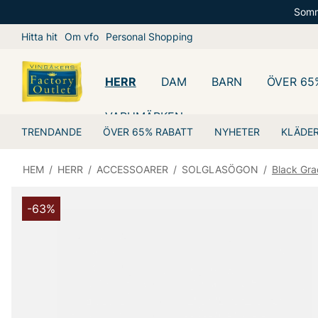
Somm
Hitta hit
Om vfo
Personal Shopping
HERR
DAM
BARN
ÖVER 65
VARUMÄRKEN
TRENDANDE
ÖVER 65% RABATT
NYHETER
KLÄDE
HEM
/
HERR
/
ACCESSOARER
/
SOLGLASÖGON
/
Black Gra
-63%