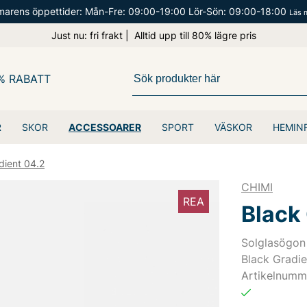
arens öppettider: Mån-Fre: 09:00-19:00 Lör-Sön: 09:00-18:00
Läs 
Just nu: fri frakt | Alltid upp till 80% lägre pris
% RABATT
R
SKOR
ACCESSOARER
SPORT
VÄSKOR
HEMIN
dient 04.2
CHIMI
REA
Black
Solglasögon 
Black Gradie
Artikelnumm