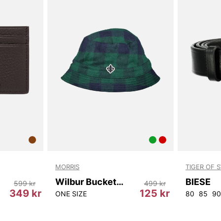
MORRIS
TIGER OF 
Wilbur Bucket Hat
BIESE
599 kr
499 kr
349 kr
125 kr
ONE SIZE
80
85
90