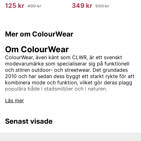
125 kr
349 kr
499 kr
599 kr
Mer om ColourWear
Om ColourWear
ColourWear, även känt som CLWR, är ett svenskt
modevarumärke som specialiserar sig på funktionell
och stilren outdoor- och streetwear. Det grundades
2010 och har sedan dess byggt ett starkt rykte för att
kombinera mode och funktion, vilket gör deras plagg
populära både i stadsmiljöer och i naturen.
Läs mer
Grundandet och Visionen
ColourWear grundades av Emil Malmquist och Erik
Senast visade
Bjerkesjö. Deras vision var att skapa kläder som skulle
fylla gapet mellan tekniskt avancerade outdoor-plagg
och trendig streetwear. Målet var att skapa en