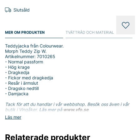
Slutsåld
MER OM PRODUKTEN
TVÄTTRÅD OCH MATERIAL
Teddyjacka från Colourwear.
Morph Teddy Zip W.
Artikelnummer: 7010265
- Normal passform
- Hög krage
- Dragkedja
- Fickor med dragkedja
- Resår i ärmslut
- Dragsko nedtill
- Damjacka
Tack för att du handlar i vår webbshop. Besök oss även i vår
butik i Vingåker.
Läs mer på
www.vfo.se
Läs mer
Relaterade produkter