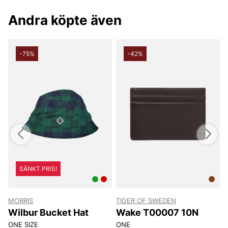
Andra köpte även
-75%
-42%
SÄNKT PRIS!
MORRIS
TIGER OF SWEDEN
T
Wilbur Bucket Hat
Wake T00007 10N
ONE SIZE
ONE
8