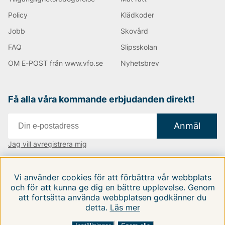
smarta detaljer som ventilation, justerbara huvor och
många fickor, vilket gör dem mycket praktiska.
Policy
Klädkoder
Jobb
Skovård
Hållbarhet och Miljömedvetenhet
FAQ
Slipsskolan
Precis som många moderna varumärken har
OM E-POST från www.vfo.se
Nyhetsbrev
ColourWear en stark inriktning mot hållbarhet. De
arbetar aktivt med att minimera sin miljöpåverkan
genom att använda återvunna material och genom att
Få alla våra kommande erbjudanden direkt!
säkerställa att deras produktionsprocesser är så
miljövänliga som möjligt. Detta inkluderar också att
säkerställa rättvisa arbetsförhållanden i hela
Anmäl
leveranskedjan.
Jag vill avregistrera mig
Expansion och Närvaro
Vi finns i:
Danmark
|
Finland
|
Sverige
Vi använder cookies för att förbättra vår webbplats
Sedan starten har ColourWear expanderat sin närvaro
Följ oss på våra sociala medier
och för att kunna ge dig en bättre upplevelse. Genom
både nationellt och internationellt. Deras produkter
att fortsätta använda webbplatsen godkänner du
finns tillgängliga i många specialiserade sport- och
detta.
Läs mer
friluftsbutiker, såväl som online. Varumärkets
popularitet har också stärkts genom samarbeten med