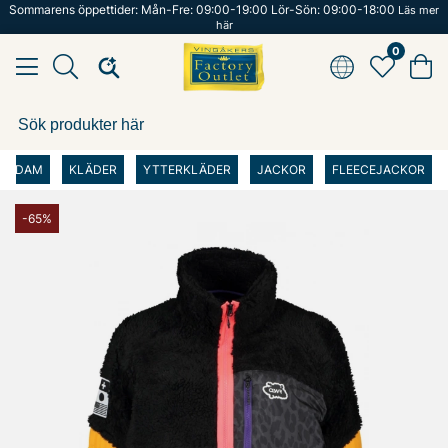
Sommarens öppettider: Mån-Fre: 09:00-19:00 Lör-Sön: 09:00-18:00
Läs mer
här
0
DAM
KLÄDER
YTTERKLÄDER
JACKOR
FLEECEJACKOR
-65%