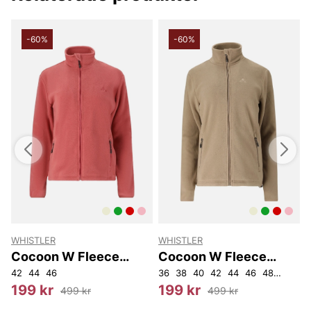
-60%
-60%
WHISTLER
WHISTLER
S
Cocoon W Fleece
Cocoon W Fleece
Jacket.
Jacket.
42
44
46
36
38
40
42
44
46
48
50
199 kr
199 kr
499 kr
499 kr