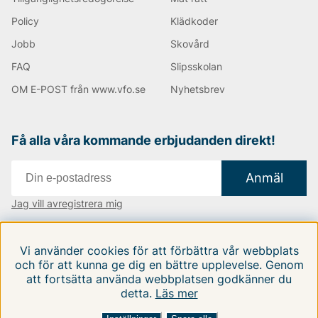
smarta detaljer som ventilation, justerbara huvor och
många fickor, vilket gör dem mycket praktiska.
Policy
Klädkoder
Jobb
Skovård
Hållbarhet och Miljömedvetenhet
FAQ
Slipsskolan
Precis som många moderna varumärken har
OM E-POST från www.vfo.se
Nyhetsbrev
ColourWear en stark inriktning mot hållbarhet. De
arbetar aktivt med att minimera sin miljöpåverkan
genom att använda återvunna material och genom att
Få alla våra kommande erbjudanden direkt!
säkerställa att deras produktionsprocesser är så
miljövänliga som möjligt. Detta inkluderar också att
säkerställa rättvisa arbetsförhållanden i hela
Anmäl
leveranskedjan.
Jag vill avregistrera mig
Expansion och Närvaro
Vi finns i:
Danmark
|
Finland
|
Sverige
Vi använder cookies för att förbättra vår webbplats
Sedan starten har ColourWear expanderat sin närvaro
Följ oss på våra sociala medier
och för att kunna ge dig en bättre upplevelse. Genom
både nationellt och internationellt. Deras produkter
att fortsätta använda webbplatsen godkänner du
finns tillgängliga i många specialiserade sport- och
detta.
Läs mer
friluftsbutiker, såväl som online. Varumärkets
popularitet har också stärkts genom samarbeten med