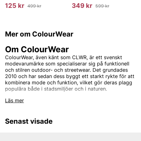
125 kr
349 kr
499 kr
599 kr
Mer om ColourWear
Om ColourWear
ColourWear, även känt som CLWR, är ett svenskt
modevarumärke som specialiserar sig på funktionell
och stilren outdoor- och streetwear. Det grundades
2010 och har sedan dess byggt ett starkt rykte för att
kombinera mode och funktion, vilket gör deras plagg
populära både i stadsmiljöer och i naturen.
Läs mer
Grundandet och Visionen
ColourWear grundades av Emil Malmquist och Erik
Senast visade
Bjerkesjö. Deras vision var att skapa kläder som skulle
fylla gapet mellan tekniskt avancerade outdoor-plagg
och trendig streetwear. Målet var att skapa en