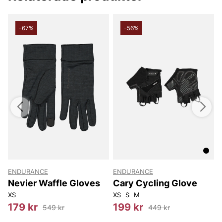
-67%
-56%
ENDURANCE
ENDURANCE
Nevier Waffle Gloves
Cary Cycling Glove
XS
XS
S
M
X
179 kr
199 kr
549 kr
449 kr