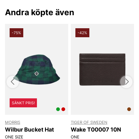
Andra köpte även
-75%
-42%
SÄNKT PRIS!
MORRIS
TIGER OF SWEDEN
T
Wilbur Bucket Hat
Wake T00007 10N
ONE SIZE
ONE
8