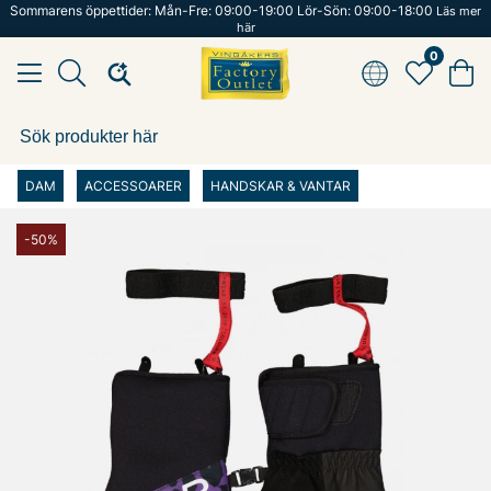
Sommarens öppettider: Mån-Fre: 09:00-19:00 Lör-Sön: 09:00-18:00
Läs mer
här
0
DAM
ACCESSOARER
HANDSKAR & VANTAR
-50%