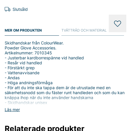
Slutsåld
MER OM PRODUKTEN
TVÄTTRÅD OCH MATERIAL
Skidhandskar från ColourWear.
Powder Glove Accessories.
Artikelnummer: 7010345
- Justerbar kardborrespänne vid handled
- Resår vid handled
- Förstärkt grep
- Vattenavvisande
- Andas
- Höga andningsförmåga
- För att du inte ska tappa dem är de utrustade med en
säkerhetssnodd som du fäster runt handleden och som du kan
knäppa ihop när du inte använder handskarna
- Skidhandskar unisex
Läs mer
Tack för att du handlar i vår webbshop. Besök oss även i vår
butik i Vingåker.
Läs mer på
www.vfo.se
Relaterade produkter