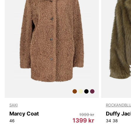
SAKI
ROCKANDBL
Marcy Coat
Duffy Jac
1999 kr
1399 kr
46
34
38