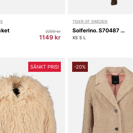
UE
TIGER OF SWEDEN
cket
Solferino. S70487 1K6
2299 kr
1149 kr
XS
S
L
SÄNKT PRIS!
-20%