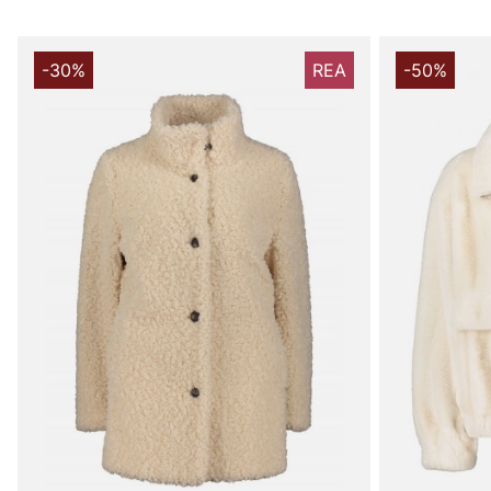
-30%
REA
-50%