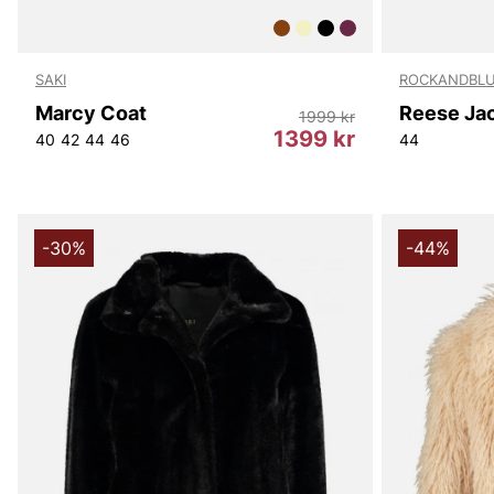
SAKI
ROCKANDBL
Marcy Coat
Reese Ja
1999 kr
1399 kr
40
42
44
46
44
-30%
-44%