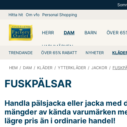
Somm
Hitta hit
Om vfo
Personal Shopping
HERR
DAM
BARN
ÖVER 65
VARUMÄRKEN
TRENDANDE
ÖVER 65% RABATT
NYHETER
KLÄDE
HEM
/
DAM
/
KLÄDER
/
YTTERKLÄDER
/
JACKOR
/
FUSKP
FUSKPÄLSAR
Handla pälsjacka eller jacka med d
mängder av kända varumärken med
lägre pris än i ordinarie handel!