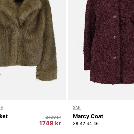
UE
SAKI
ket
Marcy Coat
2499 kr
1749 kr
38
42
44
46