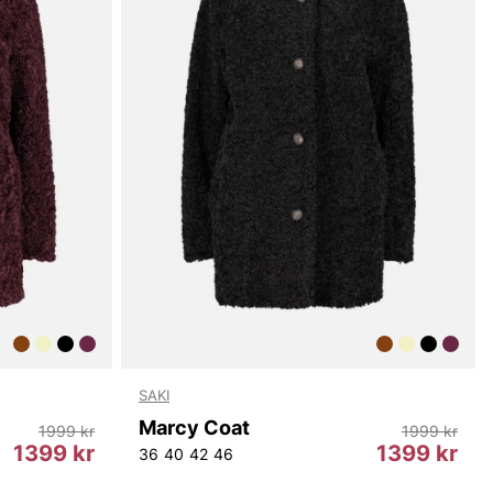
SAKI
Marcy Coat
1999 kr
1999 kr
1399 kr
1399 kr
36
40
42
46