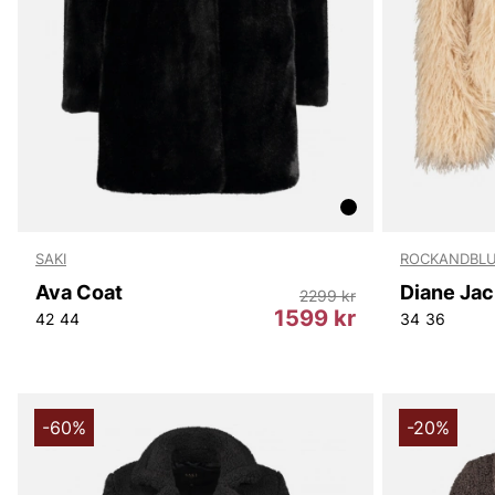
SAKI
ROCKANDBL
Ava Coat
Diane Jac
2299 kr
1599 kr
42
44
34
36
-60%
-20%