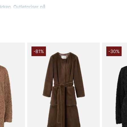
rken. Outletpriser på
spälsjackor till bättre pris
 efter en speciell typ av
u letar efter. Eller använd
 även filtrera på pris för att
AB
-81%
-30%