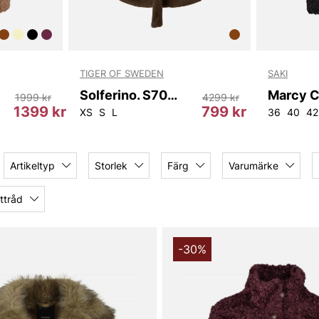
TIGER OF SWEDEN
SAKI
Solferino. S70487 1K6
Marcy C
1999 kr
4299 kr
1399 kr
799 kr
XS
S
L
36
40
42
Artikeltyp
Storlek
Färg
Varumärke
ttråd
-30%