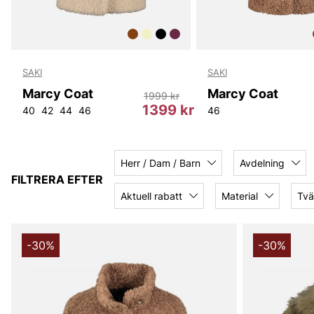
SAKI
SAKI
Marcy Coat
Marcy Coat
1999 kr
r
1399 kr
40
42
44
46
46
Herr / Dam / Barn
Avdelning
FILTRERA EFTER
Aktuell rabatt
Material
Tvä
-30%
-30%