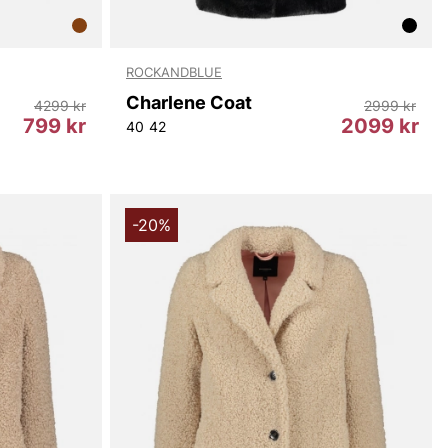
ROCKANDBLUE
Charlene Coat
4299 kr
2999 kr
799 kr
2099 kr
40
42
-20%