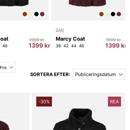
SAKI
oat
Marcy Coat
1999 kr
1999 kr
1399 kr
1399 kr
46
38
42
44
46
Pris
SORTERA EFTER:
Publiceringsdatum
-30%
REA