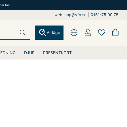
mer här
webshop@vfo.se
|
0151-75 00 75
AI-läge
REDNING
DJUR
PRESENTKORT