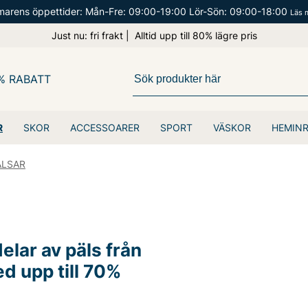
arens öppettider: Mån-Fre: 09:00-19:00 Lör-Sön: 09:00-18:00
Läs 
Just nu: fri frakt | Alltid upp till 80% lägre pris
% RABATT
R
SKOR
ACCESSOARER
SPORT
VÄSKOR
HEMIN
ÄLSAR
elar av päls från
 upp till 70%