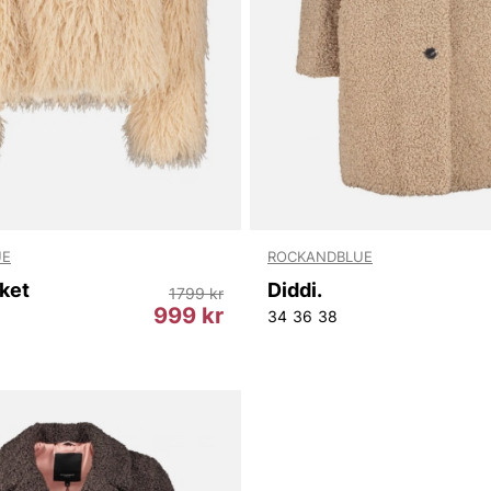
UE
ROCKANDBLUE
ket
Diddi.
1799 kr
999 kr
34
36
38